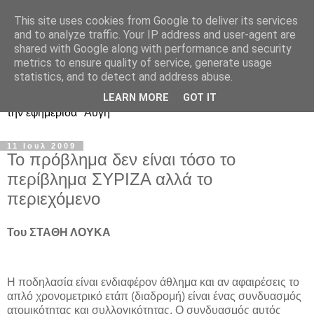
This site uses cookies from Google to deliver its services
Ιστολόγιο Διαλόγου για
and to analyze traffic. Your IP address and user-agent are
shared with Google along with performance and security
ΣΥΝ και ΣΥΡΙΖΑ
metrics to ensure quality of service, generate usage
statistics, and to detect and address abuse.
Περί ΣΥΝ, ΣΥΡΙΖΑ και ευρωεκλογικού αποτελέσματος: από
LEARN MORE
GOT IT
την εφημερίδα "Αυγή"
11 Ιουλ 2009
Το πρόβλημα δεν είναι τόσο το
περίβλημα ΣΥΡΙΖΑ αλλά το
περιεχόμενο
Του ΣΤΑΘΗ ΛΟΥΚΑ
Η ποδηλασία είναι ενδιαφέρον άθλημα και αν αφαιρέσεις το
απλό χρονομετρικό ετάπ (διαδρομή) είναι ένας συνδυασμός
ατομικότητας και συλλογικότητας. Ο συνδυασμός αυτός