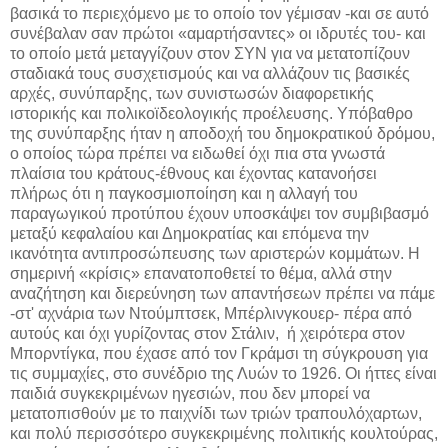
βασικά το περιεχόμενο με το οποίο τον γέμισαν -και σε αυτό
συνέβαλαν σαν πρώτοι «αμαρτήσαντες» οι ιδρυτές του- και
το οποίο μετά μεταγγίζουν στον ΣΥΝ για να μετατοπίζουν
σταδιακά τους συσχετισμούς και να αλλάζουν τις βασικές
αρχές, συνύπαρξης, των συνιστωσών διαφορετικής
ιστορικής και πολικοϊδεολογικής προέλευσης. Υπόβαθρο
της συνύπαρξης ήταν η αποδοχή του δημοκρατικού δρόμου,
ο οποίος τώρα πρέπει να ειδωθεί όχι πια στα γνωστά
πλαίσια του κράτους-έθνους και έχοντας κατανοήσει
πλήρως ότι η παγκοσμιοποίηση και η αλλαγή του
παραγωγικού προτύπου έχουν υποσκάψει τον συμβιβασμό
μεταξύ κεφαλαίου και Δημοκρατίας και επόμενα την
ικανότητα αντιπροσώπευσης των αριστερών κομμάτων. Η
σημερινή «κρίσις» επανατοποθετεί το θέμα, αλλά στην
αναζήτηση και διερεύνηση των απαντήσεων πρέπει να πάμε
-στ' αχνάρια των Ντούμπτσεκ, Μπέρλινγκουερ- πέρα από
αυτούς και όχι γυρίζοντας στον Στάλιν, ή χειρότερα στον
Μπορντίγκα, που έχασε από τον Γκράμσι τη σύγκρουση για
τις συμμαχίες, στο συνέδριο της Λυών το 1926. Οι ήττες είναι
παιδιά συγκεκριμένων ηγεσιών, που δεν μπορεί να
μετατοπισθούν με το παιχνίδι των τριών τραπουλόχαρτων,
και πολύ περισσότερο συγκεκριμένης πολιτικής κουλτούρας,