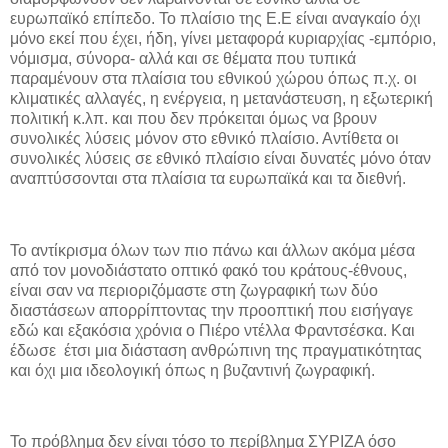
ευρωπαϊκό επίπεδο. Το πλαίσιο της Ε.Ε είναι αναγκαίο όχι
μόνο εκεί που έχει, ήδη, γίνει μεταφορά κυριαρχίας -εμπόριο,
νόμισμα, σύνορα- αλλά και σε θέματα που τυπικά
παραμένουν στα πλαίσια του εθνικού χώρου όπως π.χ. οι
κλιματικές αλλαγές, η ενέργεια, η μετανάστευση, η εξωτερική
πολιτική κ.λπ. και που δεν πρόκειται όμως να βρουν
συνολικές λύσεις μόνον στο εθνικό πλαίσιο. Αντίθετα οι
συνολικές λύσεις σε εθνικό πλαίσιο είναι δυνατές μόνο όταν
αναπτύσσονται στα πλαίσια τα ευρωπαϊκά και τα διεθνή.
Το αντίκρισμα όλων των πιο πάνω και άλλων ακόμα μέσα
από τον μονοδιάστατο οπτικό φακό του κράτους-έθνους,
είναι σαν να περιοριζόμαστε στη ζωγραφική των δύο
διαστάσεων απορρίπτοντας την προοπτική που εισήγαγε
εδώ και εξακόσια χρόνια ο Πιέρο ντέλλα Φραντσέσκα. Και
έδωσε έτσι μια διάσταση ανθρώπινη της πραγματικότητας
και όχι μια ιδεολογική όπως η βυζαντινή ζωγραφική.
Το πρόβλημα δεν είναι τόσο το περίβλημα ΣΥΡΙΖΑ όσο