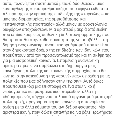
αυτό, ταλανίζεται συστηματικά μεταξύ δύο θέσεων: μιας
κοντόφθαλμης «μεταρρυθμιστικής» -που αφήνει έκθετα τα
πλευρά της στην κριτική της επιδίωξης της «καρέκλας»- και
μιας της διαμαρτυρίας, της αμφισβήτησης και
«επαναστατικής προπτικής» αλλά μόνον με φρασεολογία
διαφόρων αποχρώσεων. Μιά αριστερά μακριά από εκείνη
που επιδιώκουμε ως αυθεντική δηλ. προγραμματικής, που
θα προσπαθεί στην καθημερινότητα της να συμβάλλει στη
δόμηση ενός συγκεκριμένου μεταρρυθμισμού που κινείται
στον δημοκρατικό δρόμο της επιδίωξης των ιδανικών που
προκύπτουν από τον προσανατολισμό της και τη σκέψη της
για μια διαφορετική κοινωνία. Επόμενα η ανανεωτική
αριστερά πρέπει να συμβάλλει στη δημιουργία μιας
καινούργιας πολιτικής και κοινωνικής συμμαχίας που θα
κινείται στην κατεύθυνση της «ασυνέχειας» σε σχέση με τις
πολιτικές που μας οδήγησαν στην «κρίσιν». Αυτό όμως
προϋποθέτει -όχι μια επιστροφή σε ένα σταλινικό ή
νεοδογματικό και μαξιμαλιστικό παρελθόν- αλλά τη
«δόμηση» ενός σύγχρονου πολιτικού οργανισμού με ισχυρή
πολιτισμική, προγραμματική και κοινωνική αυτονομία σε
σχέση με τα άλλα κόμματα του αντιδεξιού φάσματος. Μια
αριστερά ικανή, πριν δώσει απαντήσεις, να βάλει ερωτήματα