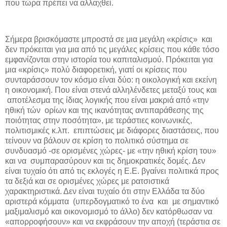
που τώρα πρέπει να αλλαχθεί.
Σήμερα βρισκόμαστε μπροστά σε μια μεγάλη «κρίσις» και
δεν πρόκειται για μια από τις μεγάλες κρίσεις που κάθε τόσο
εμφανίζονται στην ιστορία του καπιταλισμού. Πρόκειται για
μια «κρίσις» πολύ διαφορετική, γιατί οι κρίσεις που
συνταράσσουν τον κόσμο είναι δύο: η οικολογική και εκείνη
η οικονομική. Που είναι στενά αλληλένδετες μεταξύ τους και
αποτέλεσμα της ίδιας λογικής που είναι μακριά από «την
ηθική τών ορίων και της ικανότητας αντιπαράθεσης της
ποιότητας στην ποσότητα», με τεράστιες κοινωνικές,
πολιτισμικές κ.λπ. επιπτώσεις με διάφορες διαστάσεις, που
τείνουν να βάλουν σε κρίση το πολιτικό σύστημα σε
συνδυασμό -σε ορισμένες χώρες- με «την ηθική κρίση του»
και να συμπαρασύρουν και τις δημοκρατικές δομές. Δεν
είναι τυχαίο ότι από τις εκλογές η Ε.Ε. βγαίνει πολιτικά προς
τα δεξιά και σε ορισμένες χώρες με ρατσιστικά
χαρακτηριστικά. Δεν είναι τυχαίο ότι στην Ελλάδα τα δύο
αριστερά κόμματα (υπερδογματικό το ένα και με σημαντικό
μαξιμαλισμό και οικονομισμό το άλλο) δεν κατόρθωσαν να
«απορροφήσουν» και να εκφράσουν την αποχή (τεράστια σε