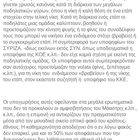
γίνεται χρυσός κανόνας κατά τη διάρκεια των μεγάλων
ποδηλατικών γύρων, όπου η νίκη ή καλή θέση σε ένα ετάπ
στοχεύει στην τελική νίκη Κατά τη διάρκεια ενός ετάπ οι
ποδηλάτες μιας ομάδας καλύπτουν, βοηθούν ή
προετοιμάζουν την κίνηση φυγής ή το φίνις του συναδέλφου
τους που μπορεί να νικήσει ένα ενδιάμεσο στόχο (βραβείο) ή
το συγκεκριμένο ετάπ. Η συμπεριφορά των υποψηφίων του
ΣΥΡΙΖΑ, -ιδίως εκείνων εκτός ΣΥΝ, όπως υποδειγματικά η
υποψήφια της ΚΟΕ κ.λπ.- δεν είχε καμιά σχέση με εκείνη της
ποδηλατικής ομάδας. Οι υποψήφιοι αυτοί συμπεριφερόνταν
σαν αυτόχειρες προετοίμαζαν την volata (φίνις, ξεπέταγμα
κ.λπ.), για τη νίκη του ενδιάμεσου «βραβείου» ή της νίκης
του ετάπ, στον εκάστοτε συζητητή ή υποψήφιο του ΚΚΕ.
Οι υποχωρήσεις αυτές οφείλονται στα μεγάλα ερωτηματικά
που δεν τα προκαλούν οι αμφισβητήσεις του Μάαστριχ κ.λπ.,
κ.λπ., όσο η επιμονή να αντικρίζουν την πραγματικότητα
μέσα από τον μοναδικό οικείο οπτικό φακό του κράτους-
έθνους. Η καθημερινότητα αποδείχνει ότι ο εν λόγω φακός
δεν επαρκεί, μια και το 50% των αποφάσεων που την
διαμορφώνουν δεν λαβαίνονται σε εθνικό αλλά σε