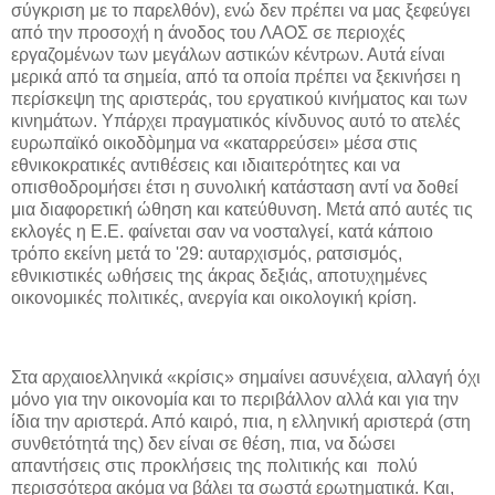
σύγκριση με το παρελθόν), ενώ δεν πρέπει να μας ξεφεύγει
από την προσοχή η άνοδος του ΛΑΟΣ σε περιοχές
εργαζομένων των μεγάλων αστικών κέντρων. Αυτά είναι
μερικά από τα σημεία, από τα οποία πρέπει να ξεκινήσει η
περίσκεψη της αριστεράς, του εργατικού κινήματος και των
κινημάτων. Υπάρχει πραγματικός κίνδυνος αυτό το ατελές
ευρωπαϊκό οικοδòμημα να «καταρρεύσει» μέσα στις
εθνικοκρατικές αντιθέσεις και ιδιαιτερότητες και να
οπισθοδρομήσει έτσι η συνολική κατάσταση αντί να δοθεί
μια διαφορετική ώθηση και κατεύθυνση. Μετά από αυτές τις
εκλογές η Ε.Ε. φαίνεται σαν να νοσταλγεί, κατά κάποιο
τρόπο εκείνη μετά το '29: αυταρχισμός, ρατσισμός,
εθνικιστικές ωθήσεις της άκρας δεξιάς, αποτυχημένες
οικονομικές πολιτικές, ανεργία και οικολογική κρίση.
Στα αρχαιοελληνικά «κρίσις» σημαίνει ασυνέχεια, αλλαγή όχι
μόνο για την οικονομία και το περιβάλλον αλλά και για την
ίδια την αριστερά. Από καιρό, πια, η ελληνική αριστερά (στη
συνθετότητά της) δεν είναι σε θέση, πια, να δώσει
απαντήσεις στις προκλήσεις της πολιτικής και πολύ
περισσότερα ακόμα να βάλει τα σωστά ερωτηματικά. Και,