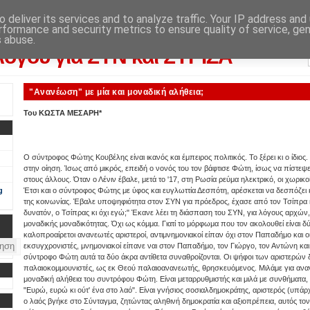
 deliver its services and to analyze traffic. Your IP address and
rformance and security metrics to ensure quality of service, ge
λογικού αποτελέσματος: από την εφημερίδα "Αυγή"
s abuse.
λόγου για ΣΥΝ και ΣΥΡΙΖΑ
"Ανανέωση" με μία και μοναδική αλήθεια;
Του ΚΩΣΤΑ ΜΕΣΑΡΗ*
Ο σύντροφος Φώτης Κουβέλης είναι ικανός και έμπειρος πολιτικός. Το ξέρει κι ο ίδιος.
στην οίηση. Ίσως από μικρός, επειδή ο νονός του τον βάφτισε Φώτη, ίσως να πίστεψε 
στους άλλους. Όταν ο Λένιν έβαλε, μετά το '17, στη Ρωσία ρεύμα ηλεκτρικό, οι χωρι
g
Έτσι και ο σύντροφος Φώτης με ύφος και ευγλωττία Δεσπότη, αρέσκεται να δεσπόζει κ
της κοινωνίας. Έβαλε υποψηφιότητα στον ΣΥΝ για πρόεδρος, έχασε από τον Τσίπρα κ
δυνατόν, ο Τσίπρας κι όχι εγώ;" Έκανε λέει τη διάσπαση του ΣΥΝ, για λόγους αρχών
μοναδικής μοναδικότητας. Όχι ως κόμμα. Γιατί το μόρφωμα που τον ακολουθεί είναι δύο
καλοπροαίρετοι ανανεωτές αριστεροί, αντιμνημονιακοί είπαν όχι στον Παπαδήμο και οι 
εκσυγχρονιστές, μνημονιακοί είπανε ναι στον Παπαδήμο, τον Γιώργο, τον Αντώνη και 
σύντροφο Φώτη αυτά τα δύο άκρα αντίθετα συναθροίζονται. Οι ψήφοι των αριστερών δ
παλαιοκομμουνιστές, ως εκ Θεού παλαιοανανεωτής, θρησκευόμενος. Μιλάμε για αναν
μοναδική αλήθεια του συντρόφου Φώτη. Είναι μεταρρυθμιστής και μιλά με συνθήματα,
"Ευρώ, ευρώ κι ούτ' ένα στο λαό". Είναι γνήσιος σοσιαλδημοκράτης, αριστερός (υπάρ
ο λαός βγήκε στο Σύνταγμα, ζητώντας αληθινή δημοκρατία και αξιοπρέπεια, αυτός τ