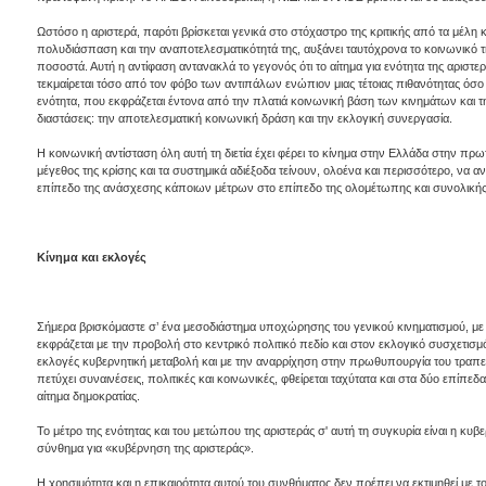
Ωστόσο η αριστερά, παρότι βρίσκεται γενικά στο στόχαστρο της κριτικής από τα μέλη κ
πολυδιάσπαση και την αναποτελεσματικότητά της, αυξάνει ταυτόχρονα το κοινωνικό τ
ποσοστά. Αυτή η αντίφαση αντανακλά το γεγονός ότι το αίτημα για ενότητα της αριστερ
τεκμαίρεται τόσο από τον φόβο των αντιπάλων ενώπιον μιας τέτοιας πιθανότητας όσο κ
ενότητα, που εκφράζεται έντονα από την πλατιά κοινωνική βάση των κινημάτων και της
διαστάσεις: την αποτελεσματική κοινωνική δράση και την εκλογική συνεργασία.
Η κοινωνική αντίσταση όλη αυτή τη διετία έχει φέρει το κίνημα στην Ελλάδα στην π
μέγεθος της κρίσης και τα συστημικά αδιέξοδα τείνουν, ολοένα και περισσότερο, να 
επίπεδο της ανάσχεσης κάποιων μέτρων στο επίπεδο της ολομέτωπης και συνολικής
Κίνημα και εκλογές
Σήμερα βρισκόμαστε σ’ ένα μεσοδιάστημα υποχώρησης του γενικού κινηματισμού, με τ
εκφράζεται με την προβολή στο κεντρικό πολιτικό πεδίο και στον εκλογικό συσχετισμό.
εκλογές κυβερνητική μεταβολή και με την αναρρίχηση στην πρωθυπουργία του τραπε
πετύχει συναινέσεις, πολιτικές και κοινωνικές, φθείρεται ταχύτατα και στα δύο επίπεδα
αίτημα δημοκρατίας.
Το μέτρο της ενότητας και του μετώπου της αριστεράς σ' αυτή τη συγκυρία είναι η κυβ
σύνθημα για «κυβέρνηση της αριστεράς».
Η χρησιμότητα και η επικαιρότητα αυτού του συνθήματος δεν πρέπει να εκτιμηθεί με 