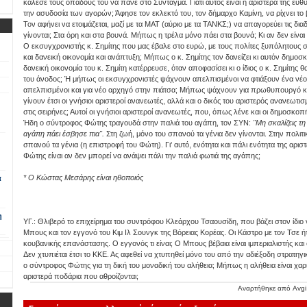
κάλεσε τους οπαδούς του να πάνε στο Σύνταγμα. Γιατί αυτός είναι η αριστερά της ευ
την ασυδοσία των αγορών; Άφησε τον εκλεκτό του, τον δήμαρχο Καμίνη, να ρίχνει το 
Τον αφήνει να ετοιμάζεται, μαζί με τα ΜΑΤ (αύριο με τα ΤΑΝΚΣ;) να απαγορεύει τις δι
γίνονται; Στα όρη και στα βουνά. Μήπως η τρέλα μόνο πάει στα βουνά; Κι αν δεν είναι
Ο εκσυγχρονιστής κ. Σημίτης που μας έβαλε στο ευρώ, με τους πολίτες ξυπόλητους σ
και δανεική οικονομία και ανάπτυξη; Μήπως ο κ. Σημίτης τον δανείζει κι αυτόν δημο
δανεική οικονομία του κ. Σημίτη κατέρρευσε, όταν αποφασίσει κι ο ίδιος ο κ. Σημίτης
του άνοδος; Ή μήπως οι εκσυγχρονιστές ψάχνουν απελπισμένοι να φτιάξουν ένα ν
απελπισμένοι και για νέο αρχηγό στην πιάτσα; Μήπως ψάχνουν για πρωθυπουργό κά
γίνουν έτσι οι γνήσιοι αριστεροί ανανεωτές, αλλά και ο δικός του αριστερός ανανεωτ
στις σειρήνες; Αυτοί οι γνήσιοι αριστεροί ανανεωτές, που, όπως λένε και οι δημοσκοπ
Ήδη ο σύντροφος Φώτης τραγουδά στην παλιά του αγάπη, τον ΣΥΝ:
"Μη σκαλίζεις τη
αγάπη πάει έσβησε πια".
Στη ζωή, μόνο του σπανού τα γένια δεν γίνονται. Στην πολιτικ
σπανού τα γένια (η επιστροφή του Φώτη). Γι' αυτό, ενότητα και πάλι ενότητα της αριστ
Φώτης είναι αν δεν μπορεί να ανάψει πάλι την παλιά φωτιά της αγάπης;
* Ο Κώστας Μεσάρης είναι ηθοποιός
α
η
ΥΓ.: Θλιβερό το επιχείρημα του συντρόφου Κλεάρχου Τσαουσίδη, που βάζει στον ίδιο
Μπους και τον εγγονό του Κιμ Ιλ Σουνγκ της Βόρειας Κορέας. Οι Κάστρο με τον Τσε 
κουβανικής επανάστασης. Ο εγγονός τι είναι; Ο Μπους βέβαια είναι ιμπεριαλιστής κα
Δεν χτυπιέται έτσι το ΚΚΕ. Ας αφεθεί να χτυπηθεί μόνο του από την αδιέξοδη στρατηγική
ο σύντροφος Φώτης για τη δική του μοναδική του αλήθεια; Μήπως η αλήθεια είναι χ
αριστερά ποδάρια που αθροίζονται;
Αναρτήθηκε από
Avgi