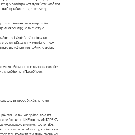
ιατί η δυνατότητα δεν προκύπτει από την
α, από τη διάθεση της κοινωνικής
γή των πολιτικών συσχετισμών θα
της σύγκρουσης με το σύστημα.
δας περί «λαϊκής εξουσίας» και
ν που στηρίζεται στην υποτίμηση των
ήκες της ταξικής και πολιτικής πάλης.
ης για «κυβέρνηση της κεντροαριστεράς»
από την κυβέρνηση Παπαδήμου.
εκλογών, με όρους διεκδίκησης της
άνεται, με τον ίδιο τρόπο, εδώ και
ή σε σχέση με το ΚΚΕ και την ΑΝΤΑΡΣΥΑ,
και αναποφασιστικότητας που εν τέλει
ί πρόταση αντιπολίτευσης και δεν έχει
τηση που βρίσκεται πιο πίσω ακόμη και