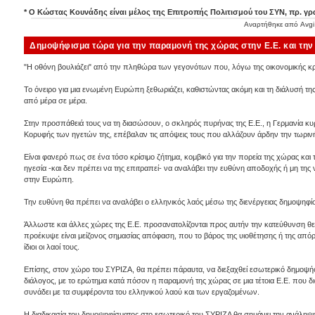
* Ο Κώστας Κουνάδης είναι μέλος της Επιτροπής Πολιτισμού του ΣΥΝ, πρ. γ
Αναρτήθηκε από
Avgi
Δημοψήφισμα τώρα για την παραμονή της χώρας στην Ε.Ε. και τη
"Η οθόνη βουλιάζει" από την πληθώρα των γεγονότων που, λόγω της οικονομικής κρί
Το όνειρο για μια ενωμένη Ευρώπη ξεθωριάζει, καθιστώντας ακόμη και τη διάλυσή τ
από μέρα σε μέρα.
Στην προσπάθειά τους να τη διασώσουν, ο σκληρός πυρήνας της Ε.Ε., η Γερμανία κυρ
Κορυφής των ηγετών της, επέβαλαν τις απόψεις τους που αλλάζουν άρδην την τωρινή δ
Είναι φανερό πως σε ένα τόσο κρίσιμο ζήτημα, κομβικό για την πορεία της χώρας και τ
ηγεσία -και δεν πρέπει να της επιτραπεί- να αναλάβει την ευθύνη αποδοχής ή μη τη
στην Ευρώπη.
Την ευθύνη θα πρέπει να αναλάβει ο ελληνικός λαός μέσω της διενέργειας δημοψηφί
Άλλωστε και άλλες χώρες της Ε.Ε. προσανατολίζονται προς αυτήν την κατεύθυνση θ
προέκυψε είναι μείζονος σημασίας απόφαση, που το βάρος της υιοθέτησης ή της απόρ
ίδιοι οι λαοί τους.
Επίσης, στον χώρο του ΣΥΡΙΖΑ, θα πρέπει πάραυτα, να διεξαχθεί εσωτερικό δημοψή
διάλογος, με το ερώτημα κατά πόσον η παραμονή της χώρας σε μια τέτοια Ε.Ε. που 
συνάδει με τα συμφέροντα του ελληνικού λαού και των εργαζομένων.
Η διαδικασία του δημοψηφίσματος στο εσωτερικό του ΣΥΡΙΖΑ θα σημάνει την ανάληψη 