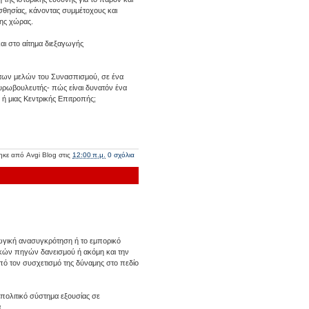
ισθησίας, κάνοντας συμμέτοχους και
της χώρας.
αι στο αίτημα διεξαγωγής
ν των μελών του Συνασπισμού, σε ένα
υρωβουλευτής- πώς είναι δυνατόν ένα
 ή μιας Κεντρικής Επιτροπής;
ηκε από
Avgi Blog
στις
12:00 π.μ.
0 σχόλια
αγωγική ανασυγκρότηση ή το εμπορικό
τικών πηγών δανεισμού ή ακόμη και την
πό τον συσχετισμό της δύναμης στο πεδίο
 πολιτικό σύστημα εξουσίας σε
.