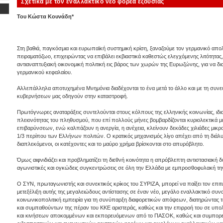
Σχετικά με τον εναλλακτικό νέο φορέα εξουσίας
Του Κώστα Κουνάδη*
Στη βαθιά, παγκόσμια και ευρωπαϊκή συστημική κρίση, ξαναζούμε τον γερμανικό απο
πειραματόζωο, επιχειρώντας να επιβάλει εκβιαστικά καθεστώς ελεγχόμενης λιτότητας, 
αντιαναπτυξιακή οικονομική πολιτική εις βάρος των χωρών της Ευρωζώνης, για να δια
γερμανικού κεφαλαίου.
Αλλεπάλληλα αποτυχημένα Μνημόνια διαδέχονται το ένα μετά το άλλο και με τη συν
κυβερνήσεων μας οδηγούν στην καταστροφή.
Πρωτόγνωρες αναταράξεις συντελούνται στους κόλπους της ελληνικής κοινωνίας, ιδ
πλειονότητας του πληθυσμού, που επί πολλούς μήνες βομβαρδίζονται κυριολεκτικά 
επιβαρύνσεων, ενώ καλπάζουν η ανεργία, η ανέχεια, κλείνουν δεκάδες χιλιάδες μικρομ
1/3 περίπου των Ελλήνων πολιτών. Ο κρατικός μηχανισμός λίγο απέχει από τη διάλυ
διαπλεκόμενοι, οι κατέχοντες και το μαύρο χρήμα βρίσκονται στο απυρόβλητο.
Όμως αιφνιδιάζει και προβληματίζει τη διεθνή κοινότητα η απρόβλεπτη αντιστασιακή δ
αγωνιστικές και ογκώδεις συγκεντρώσεις σε όλη την Ελλάδα με εμπροσθοφυλακή τη
Ο ΣΥΝ, πρωταγωνιστής και συνεκτικός κρίκος του ΣΥΡΙΖΑ, μπορεί να παίξει τον επι
μετεξέλιξη αυτής της μεγαλειώδους αντίστασης σε έναν νέο, μεγάλο εναλλακτικό συνα
κοινωνικοπολιτική εμπειρία για τη συνύπαρξη διαφορετικών απόψεων, διατηρώντας
και συμπαθούντων της πέραν του ΚΚΕ αριστεράς, καθώς και την επιρροή του σε υπ
και κινήσεων αποκομμένων και εκπορευόμενων από το ΠΑΣΟΚ, καθώς και συμπο