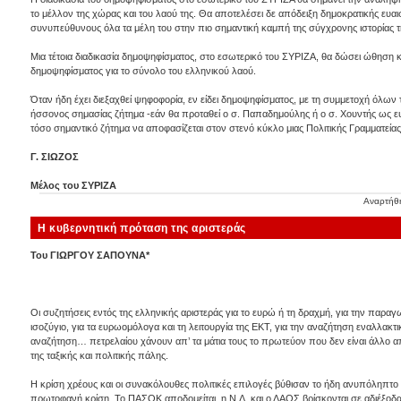
το μέλλον της χώρας και του λαού της. Θα αποτελέσει δε απόδειξη δημοκρατικής ευα
συνυπεύθυνους όλα τα μέλη του στην πιο σημαντική καμπή της σύγχρονης ιστορίας 
Μια τέτοια διαδικασία δημοψηφίσματος, στο εσωτερικό του ΣΥΡΙΖΑ, θα δώσει ώθηση κ
δημοψηφίσματος για το σύνολο του ελληνικού λαού.
Όταν ήδη έχει διεξαχθεί ψηφοφορία, εν είδει δημοψηφίσματος, με τη συμμετοχή όλω
ήσσονος σημασίας ζήτημα -εάν θα προταθεί ο σ. Παπαδημούλης ή ο σ. Χουντής ως ε
τόσο σημαντικό ζήτημα να αποφασίζεται στον στενό κύκλο μιας Πολιτικής Γραμματείας
Γ. ΣΙΩΖΟΣ
Μέλος του ΣΥΡΙΖΑ
Αναρτήθ
Η κυβερνητική πρόταση της αριστεράς
Του ΓΙΩΡΓΟΥ ΣΑΠΟΥΝΑ*
Οι συζητήσεις εντός της ελληνικής αριστεράς για το ευρώ ή τη δραχμή, για την παρ
ισοζύγιο, για τα ευρωομόλογα και τη λειτουργία της ΕΚΤ, για την αναζήτηση εναλλακ
αναζήτηση… πετρελαίου χάνουν απ’ τα μάτια τους το πρωτεύον που δεν είναι άλλο α
της ταξικής και πολιτικής πάλης.
Η κρίση χρέους και οι συνακόλουθες πολιτικές επιλογές βύθισαν το ήδη ανυπόληπτο
πρωτοφανή κρίση. Το ΠΑΣΟΚ αποδομείται, η Ν.Δ. και ο ΛΑΟΣ βρίσκονται σε αδιέξοδα