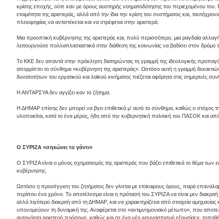
κρίσης εποχής, ούτε καν με όρους αυστηρής νοηματοδότησης του περιεχομένου του. Γ
ετοιμότητα της αριστεράς, αλλά από την ίδια την κρίση του συστήματος και, ταυτόχρον
πλειοψηφίας να αντιστέκεται και να στρέφεται στην αριστερά.
Μια προοπτική κυβέρνησης της αριστεράς και, πολύ περισσότερο, μια ραγδαία αλλα
λειτουργούσε πολλαπλασιαστικά στην διάθεση της κοινωνίας να βαδίσει στον δρόμο 
Το ΚΚΕ δεν απαντά στην πρόκληση διατηρώντας τη γραμμή της ιδεολογικής προπαγάν
απορρίπτει το σύνθημα «κυβέρνηση της αριστεράς». Ωστόσο αυτή η γραμμή δεκαετιώ
δυνατοτήτων του εργατικού και λαϊκού κινήματος πιέζεται αφόρητα στις σημερινές συνθ
Η ΑΝΤΑΡΣΥΑ δεν αγγίζει καν το ζήτημα.
Η ΔΗΜΑΡ επίσης δεν μπορεί να βγει επιθετικά μ’ αυτό το σύνθημα, καθώς ο στόχος τ
υλοποιείται, κατά το ένα μέρος, ήδη από την κυβερνητική πολιτική του ΠΑΣΟΚ και 
Ο ΣΥΡΙΖΑ «σηκώνει το γάντι»
Ο ΣΥΡΙΖΑ είναι ο μόνος σχηματισμός της αριστεράς που βάζει επιθετικά το θέμα των 
κυβέρνησης.
Ωστόσο η προσέγγιση του ζητήματος δεν γίνεται με επίκαιρους όρους, παρά επαναλαμβ
περίπου ένα χρόνο. Το αποτέλεσμα είναι η πρότασή του ΣΥΡΙΖΑ να είναι μεν διακριτ
αλλά λιγότερο διακριτή από τη ΔΗΜΑΡ, και να χαρακτηρίζεται από στοιχεία αμηχανίας 
υπονομεύουν τη δυναμική της. Αναφέρεται στο «αντιμνημονιακό μέτωπο», που αποτελε
αυτονόητα αριστερό πρόσημο, καθώς και σε ένα νέο «συνασπισμό εξουσίας», τοποθέ