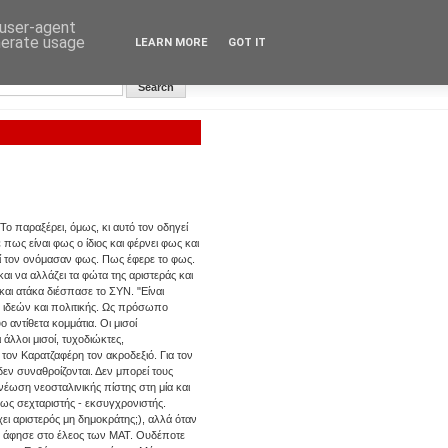
 user-agent
nerate usage
LEARN MORE
GOT IT
Αυγή: Κεντρική σελίδα
 Το παραξέρει, όμως, κι αυτό τον οδηγεί
πως είναι φως ο ίδιος και φέρνει φως και
κοί τον ονόμασαν φως. Πως έφερε το φως.
αι να αλλάζει τα φώτα της αριστεράς και
αι ατάκα διέσπασε το ΣΥΝ. "Είναι
, ιδεών και πολιτικής. Ως πρόσωπο
 αντίθετα κομμάτια. Οι μισοί
άλλοι μισοί, τυχοδιώκτες,
τον Καρατζαφέρη τον ακροδεξιό. Για τον
εν συναθροίζονται. Δεν μπορεί τους
έωση νεοσταλινικής πίστης στη μία και
 ως σεχταριστής - εκσυγχρονιστής.
χει αριστερός μη δημοκράτης;), αλλά όταν
ον άφησε στο έλεος των ΜΑΤ. Ουδέποτε