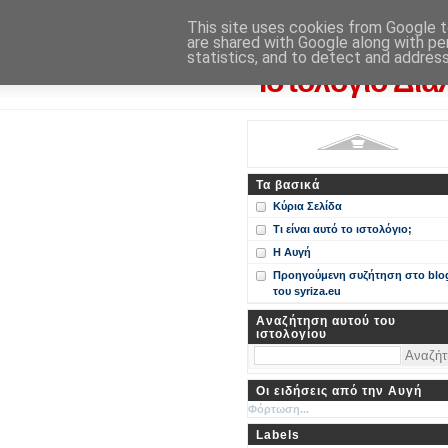
Η Αυγή
This site uses cookies from Google to
are shared with Google along with pe
Περί ΣΥΝ, ΣΥΡΙΖΑ και ευρωεκ
statistics, and to detect and addres
Ιστολόγιο Δια
Τα βασικά
Κύρια Σελίδα
Τι είναι αυτό το ιστολόγιο;
Η Αυγή
Προηγούμενη συζήτηση στο blo
του syriza.eu
Αναζήτηση αυτού του
ιστολογίου
Οι ειδήσεις από την Αυγή
Φόρτωση...
Labels