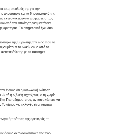
αι τους οπαδούς της για την
ης ακροατήριο και τα δημοσκοπικά της
άς έχει αντικειμενικά ωριμάσει, όπως
αι από την απαίτηση για μια τέτοια
 αριστεράς. Το αίτημα αυτό έχει δυο
ρωτοπορία της Ευρώπης την ώρα που το
αναβαθμίσουν το διακύβευμα από το
 αντιπαράθεσης με το σύστημα.
ην έννοια ότι η κοινωνική διάθεση
 Αυτή η εξέλιξη σχετίζεται με τη χωρίς
ζίτη Παπαδήμου, που, αν και σκόπευε να
. Το αίτημα για εκλογές είναι σήμερα
ερνητική πρόταση της αριστεράς, το
τους όρους «κανονικότητας» της προ