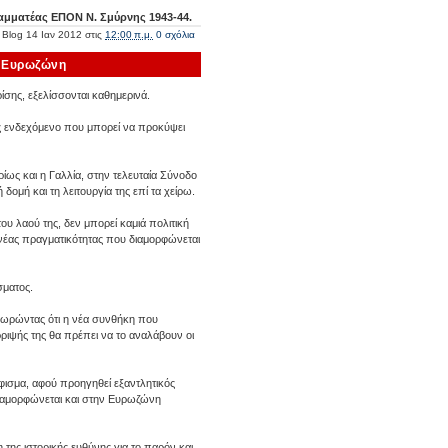
ραμματέας ΕΠΟΝ Ν. Σμύρνης 1943-44.
 Blog
14 Ιαν 2012
στις
12:00 π.μ.
0 σχόλια
ν Ευρωζώνη
σης, εξελίσσονται καθημερινά.
ης ενδεχόμενο που μπορεί να προκύψει
ίως και η Γαλλία, στην τελευταία Σύνοδο
ομή και τη λειτουργία της επί τα χείρω.
ου λαού της, δεν μπορεί καμιά πολιτική
ς νέας πραγματικότητας που διαμορφώνεται
σματος.
εωρώντας ότι η νέα συνθήκη που
ριψής της θα πρέπει να το αναλάβουν οι
φισμα, αφού προηγηθεί εξαντλητικός
διαμορφώνεται και στην Ευρωζώνη
της ιστορικής ευθύνης για το παρόν και