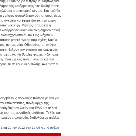
θύνης. Ευθύνης για τι πράγμα; Μήπως για
βάρος της κατάρρευσης στις διαδηλώσεις.
αδηλώσεις στο ιστορικό κέντρο. Και πού θα
 ο γνήσιος σοσιαλδημοκράτης, ποιος είναι;
τα αγκάθια και έφερε δανεική ευημερία
σκοπική έκρηξη; Μήπως, όπως και η
 θα καταρρεύσει και η δανεική δημοσκοπική
έο εκσυγχρονιστικό ΠΑΣΟΚ; Ψάχνουν
ποιας μετεκλογικής συμμαχίας; Και θα
ισμός, αν, ως νέος Οδυσσέας, υποκύψει
ήσεις, θέλουν την ενότητα της αριστεράς;
 στάχτη, για να βγάλεις φωτιά, η δική μας
ή, πότε μη λες ποτέ. Γίνονται και του
εράς. Κι ας έρθει κι ο Φώτης. Άλλωστε τι
 ντορβά τους αδελφούς Κάστρο με τον γιο
ήταν επαναστάτες, πολέμαρχοι της
ι σφαγέας των λαών του ΙΡΑΚ και αλλού.
 του, της μοναδικής αλήθειας. Τι λέει και
αριτωμένο πολύποδο, διαβολάκι με πολλά
 Blog
20 Ιαν 2012
στις
12:00 π.μ.
0 σχόλια