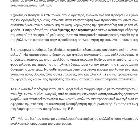
ριζοσπαστικών και ανανεωτικών αριστερών φορέων και οικολόγων εναλλακτικών κ
ενεργοποιημένων πολιτών.
Έχοντας εκπονήσει ο ΣΥΝ το καινοτόμο αριστερό, εναλλακτικό του πρόγραμμα εξόδου
της κυβερνητικής εξουσίας, στοχεύει στην κινητοποίηση των προοδευτικών δυνάμεων,
ουσιαστική κοινωνικο-οικονομική αλλαγή, κερδίζοντας την εμπιστοσύνη του με τον ν
φορέα. Η συγκρότησή του είναι
άμεσης προτεραιότητας
για να ανταποκριθεί έγκαιρ
σημαντικού πλειοψηφικού ρεύματος, ώστε να αποτραπεί η καταστροφική πορεία της 
συμβάλλοντας ουσιαστικά στην προοδευτική επανεκκίνηση της κοινωνικο-οικονομική
Στις σημερινές συνθήκες έχει ιδιαίτερη σημασία η εξωστρεφής και αγωνιστική - πολι
μελών). Να πρυτανεύσει το δημοκρατικό πνεύμα συντροφικότητας, συλλογικότητας, 
απόψεων, αφήνοντας στο παρελθόν τα γραφειοκρατικά διαδικαστικά στερεότυπα, τη σ
φρασεολογία, την εμμονή στην πολιτική διαμαρτυρία και την τακτική της επαναστατικ
δογματικής αριστεράς. Να δοθεί προσοχή στην υπεύθυνη εκφορά του λόγου των ε
εντός και εκτός Βουλής (στις συγκεντρώσεις, στα κανάλια κ.λπ.) για τις προτάσεις 
του φορέα μας και όχι της προβολής ατομικών απόψεων και αποπροσανατολιστικώ
Το εναλλακτικό πρόγραμμα του νέου φορέα είναι εναρμονισμένο με το αντίστοιχο του
που έχει εκπονηθεί συλλογικά, από τις ισότιμα μετέχουσες αντιπροσωπείες αριστε
χωρών, και αποτελεί το πλαίσιο των κοινών αγώνων για προοδευτική αλλαγή των
αφορούν την πολιτική και οικονομική διακυβέρνηση της Ευρωπαϊκής Ένωσης και ενε
στη διαμόρφωση των αποφάσεων της Ε.Ε.
ΥΓ.:
Μήπως θα ήταν σκόπιμο να κυκλοφορήσει ευρέως σε φυλλάδιο -όσο γίνεται συνο
εναλλακτικό πρόγραμμα του νέου φορέα;