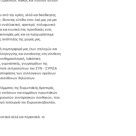
αι πράσινων, καθώς και πολλών απλών
 από την κρίση, αλλά και διεκδίκησης
 δίνοντας ελπίδα στον λαό μας για μια
έο εναλλακτικό, αριστερό, πολυφωνικό
α και ενωτικά στις προσδοκίες ενός
οικονομίας μας και να προχωρήσουμε
ς ανάπτυξης της χώρας μας.
τική συμπεριφορά μας (των στελεχών και
αλληλεγγύης και συναίνεσης στη σύνθεση
υνθηματολογική, λαϊκίστικη
ής γυμναστικής, γνωρισμάτων της
κάστοτε εκπροσώπων του ΣΥΝ - ΣΥΡΙΖΑ
και αποφάσεις των συλλογικών οργάνων
ν, ανεύθυνων δηλώσεων.
 Κόμματος της Ευρωπαϊκής Αριστεράς,
ρών κινήσεων και κομμάτων ευρωπαϊκών
 ισχυουσών συντηρητικών συνθηκών, που
ργό λειτουργία του Ευρωκοινοβουλίου,
πτικά αλλά και περιεκτικά- το