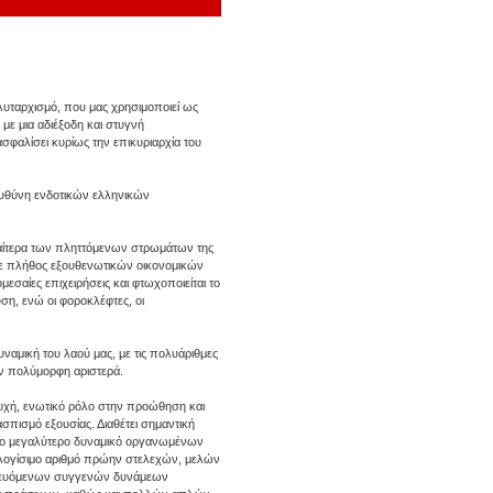
λυταρχισμό, που μας χρησιμοποιεί ως
με μια αδιέξοδη και στυγνή
σφαλίσει κυρίως την επικυριαρχία του
ευθύνη ενδοτικών ελληνικών
ιαίτερα των πληττόμενων στρωμάτων της
με πλήθος εξουθενωτικών οικονομικών
εσαίες επιχειρήσεις και φτωχοποιείται το
ση, ενώ οι φοροκλέφτες, οι
υναμική του λαού μας, με τις πολυάριθμες
ν πολύμορφη αριστερά.
τυχή, ενωτικό ρόλο στην προώθηση και
σπισμό εξουσίας. Διαθέτει σημαντική
 το μεγαλύτερο δυναμικό οργανωμένων
ολογίσιμο αριθμό πρώην στελεχών, μελών
ρευόμενων συγγενών δυνάμεων