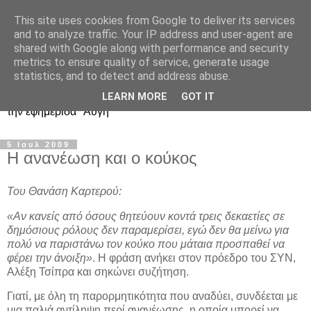
This site uses cookies from Google to deliver its services
Ιστολόγιο Διαλόγου για
and to analyze traffic. Your IP address and user-agent are
shared with Google along with performance and security
ΣΥΝ και ΣΥΡΙΖΑ
metrics to ensure quality of service, generate usage
statistics, and to detect and address abuse.
Περί ΣΥΝ, ΣΥΡΙΖΑ και ευρωεκλογικού αποτελέσματος: από
LEARN MORE
GOT IT
την εφημερίδα "Αυγή"
5 Ιουλ 2009
Η ανανέωση και ο κούκος
Του Θανάση Καρτερού:
«Αν κανείς από όσους θητεύουν κοντά τρεις δεκαετίες σε
δημόσιους ρόλους δεν παραμερίσει, εγώ δεν θα μείνω για
πολύ να παριστάνω τον κούκο που μάταια προσπαθεί να
φέρει την άνοιξη»
. Η φράση ανήκει στον πρόεδρο του ΣΥΝ,
Αλέξη Τσίπρα και σηκώνει συζήτηση.
Γιατί, με όλη τη παρορμητικότητα που αναδύει, συνδέεται με
μια παλιά αντίληψη περί ανανέωσης, η οποία μπορεί να