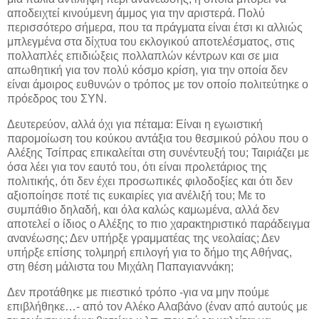
αποδειχτεί κινούμενη άμμος για την αριστερά. Πολύ
περισσότερο σήμερα, που τα πράγματα είναι έτσι κι αλλιώς
μπλεγμένα στα δίχτυα του εκλογικού αποτελέσματος, στις
πολλαπλές επιδιώξεις πολλαπλών κέντρων και σε μια
απωθητική για τον πολύ κόσμο κρίση, για την οποία δεν
είναι άμοιρος ευθυνών ο τρόπος με τον οποίο πολιτεύτηκε ο
πρόεδρος του ΣΥΝ.
Δευτερεύον, αλλά όχι για πέταμα: Είναι η εγωιστική
παρομοίωση του κούκου αντάξια του θεσμικού ρόλου που ο
Αλέξης Τσίπρας επικαλείται στη συνέντευξή του; Ταιριάζει με
όσα λέει για τον εαυτό του, ότι είναι προλετάριος της
πολιτικής, ότι δεν έχει προσωπικές φιλοδοξίες και ότι δεν
αξιοποίησε ποτέ τις ευκαιρίες για ανέλιξή του; Με το
συμπάθιο δηλαδή, και όλα καλώς καμωμένα, αλλά δεν
αποτελεί ο ίδιος ο Αλέξης το πιο χαρακτηριστικό παράδειγμα
ανανέωσης; Δεν υπήρξε γραμματέας της νεολαίας; Δεν
υπήρξε επίσης τολμηρή επιλογή για το δήμο της Αθήνας,
στη θέση μάλιστα του Μιχάλη Παπαγιαννάκη;
Δεν προτάθηκε με πιεστικό τρόπο -για να μην πούμε
επιβλήθηκε…- από τον Αλέκο Αλαβάνο (έναν από αυτούς με