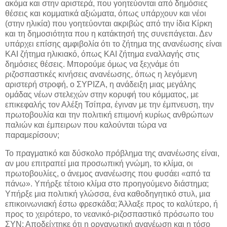
ακόμα και στην αριστερά, που γοητεύονται από δημόσιες
θέσεις και κομματικά αξιώματα, όπως υπάρχουν και νέοι
(στην ηλικία) που γοητεύονται ακριβώς από την ίδια Κίρκη
και τη δημοσιότητα που η κατάκτησή της συνεπάγεται. Δεν
υπάρχει επίσης αμφιβολία ότι το ζήτημα της ανανέωσης είναι
ΚΑΙ ζήτημα ηλικιακό, όπως ΚΑΙ ζήτημα εναλλαγής στις
δημόσιες θέσεις. Μπορούμε όμως να ξεχνάμε ότι
ριζοσπαστικές κινήσεις ανανέωσης, όπως η λεγόμενη
αριστερή στροφή, ο ΣΥΡΙΖΑ, η ανάδειξη μιας μεγάλης
ομάδας νέων στελεχών στην κορυφή του κόμματος, με
επικεφαλής τον Αλέξη Τσίπρα, έγιναν με την έμπνευση, την
πρωτοβουλία και την πολιτική επιμονή κυρίως ανθρώπων
παλιών και έμπειρων που καλούνται τώρα να
παραμερίσουν;
Το πραγματικό και δύσκολο πρόβλημα της ανανέωσης είναι,
αν μου επιτραπεί μια προσωπική γνώμη, το κλίμα, οι
πρωτοβουλίες, ο άνεμος ανανέωσης που φυσάει «από τα
πάνω». Υπήρξε τέτοιο κλίμα στο προηγούμενο διάστημα;
Υπήρξε μια πολιτική γλώσσα, ένα καθοδηγητικό στυλ, μια
επικοινωνιακή έστω φρεσκάδα; Άλλαξε προς το καλύτερο, ή
προς το χειρότερο, το νεανικό-ριζοσπαστικό πρόσωπο του
ΣΥΝ; Αποδείχτηκε ότι η οργανωτική ανανέωση και η τόσο