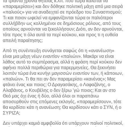
τα τριάντα χρόνια θητείας κ.λπ. που τώρα καλείται να
«παραμερίσει») και δεν δόθηκε πολιτική μάχη από μια σειρά
«παλιούς» για να αναδειχτεί σε πρόεδρο του Συνασπισμού;
Τι και ποιον ωφελεί να εμφανίζονται τώρα οι παλιότεροι
συλλήβδην ως κολλημένοι σε δημόσιους ρόλους, από τους
οποίους αρνούνται να ξεκολλήσουν; Διότι, αν δεν αρνούνται,
τότε προς τι όλα αυτά τα περί κούκου, και προς τι η ευθεία
απειλή παραίτησης;
Από τη συνέντευξη συνάγεται σαφώς ότι η «ανανέωση»
είναι μια μάχη νέων εναντίον «παλιών». Μακάρι να είναι
λάθος αυτό το συμπέρασμα, αλλά η φράση περί κούκου δεν
αφήνει πολλά περιθώρια για παρερμηνείες. Θα ξεκινήσει
λοιπόν τώρα ένα κυνήγι μαγισσών εναντίον των, ή κάποιων,
«παλιών». Τι θα πει αν δεν παραμερίσει «κανένας»; Μας
φτάνει ένας και ποιος; Ο Δραγασάκης, ο Λαφαζάνης, ο
Αλαβάνος, ο Κουβέλης ο δεν ξέρω 'γώ ποιος; Και αν στο
Θεό μας όχι ένας ή δύο, αλλά όλοι οι παραπάνω
αποσυρθούν στις επόμενες εκλογές, «παραμερίσουν», τότε
θα κερδίσει κάτι η ανανέωση; Θα κερδίσουν κάτι ο ΣΥΝ, ή ο
ΣΥΡΙΖΑ;
Δεν υπάρχει καμιά αμφιβολία ότι υπάρχουν παλιοί πολιτικοί,