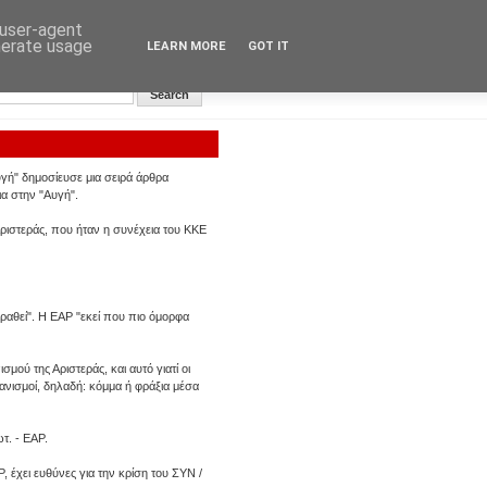
 user-agent
nerate usage
LEARN MORE
GOT IT
Αυγή: Κεντρική σελίδα
υγή" δημοσίευσε μια σειρά άρθρα
α στην "Αυγή".
ριστεράς, που ήταν η συνέχεια του ΚΚΕ
ραθεί". Η ΕΑΡ "εκεί που πιο όμορφα
ού της Αριστεράς, και αυτό γιατί οι
ανισμοί, δηλαδή: κόμμα ή φράξια μέσα
τ. - ΕΑΡ.
έχει ευθύνες για την κρίση του ΣΥΝ /