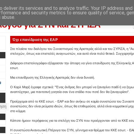
 deliver its services and to analyze traffic. Your IP address and
rformance and security metrics to ensure quality of service, ge
λογικού αποτελέσματος: από την εφημερίδα "Αυγή"
s abuse.
λόγου για ΣΥΝ και ΣΥΡΙΖΑ
Όχι επανίδρυση της ΕΑΡ
Στο πλαίσιο του διαλόγου του Συνασπισμού της Αριστεράς αλλά και του ΣΥΡΙΖΑ, η "Α
στελεχών, όπως και επιστολές αναγνωστών, και αυτό είναι πολύ θετικό. Συγχαρητήρι
Διάφοροι επιστολογράφοι εξέφρασαν την άποψη να γίνει επανίδρυση της Ελληνικής Α
εσωτ.
Μια επανίδρυση της Ελληνικής Αριστεράς δεν είναι δυνατή.
g
Ο Καρλ Μαρξ έγραφε σχετικά: "Ένας άνδρας δεν μπορεί να ξαναγίνει παιδί ή να ξεμω
αναπτύχτηκε, μια παντοτινή γοητεία σαν ένα στάδιο που ποτέ δεν θα ξαναγυρίσει".
Προέρχομαι από το ΚΚΕ εσωτ. - ΕΑΡ και δεν ανήκω σε καμία συνιστώσα του Συνασπισμ
συνιστώσες δεν είναι ρεύματα ιδεών, όπως θα επιθυμούσα, αλλά είναι κομματικοί μηχ
στο κόμμα.
Κάποτε ήμουν περήφανος για τα στελέχη του ΣΥΝ που προέρχονταν από το ΚΚΕ εσω
Η συνιστώσα Ανανεωτική Πτέρυγα του ΣΥΝ, γέννημα και θρέμμα του ΚΚΕ εσωτ. - ΕΑΡ, 