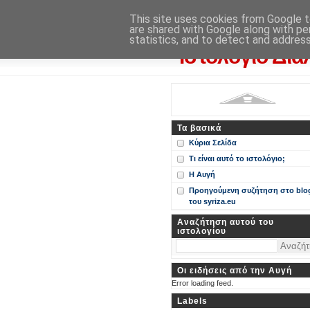
Η Αυγή
This site uses cookies from Google to
are shared with Google along with pe
Περί ΣΥΝ, ΣΥΡΙΖΑ και ευρωεκ
statistics, and to detect and addres
Ιστολόγιο Δια
Τα βασικά
Κύρια Σελίδα
Τι είναι αυτό το ιστολόγιο;
Η Αυγή
Προηγούμενη συζήτηση στο blo
του syriza.eu
Αναζήτηση αυτού του
ιστολογίου
Οι ειδήσεις από την Αυγή
Error loading feed.
Labels