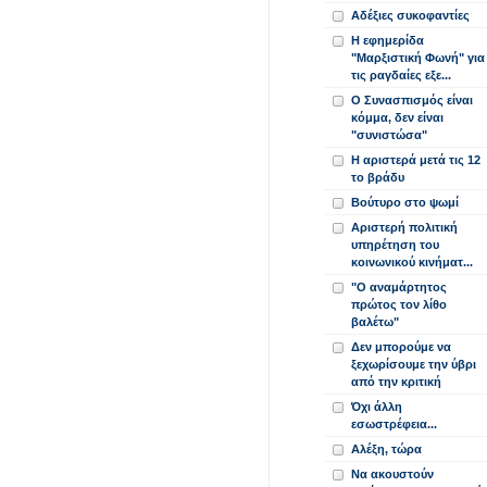
Αδέξιες συκοφαντίες
Η εφημερίδα
"Μαρξιστική Φωνή" για
τις ραγδαίες εξε...
Ο Συνασπισμός είναι
κόμμα, δεν είναι
"συνιστώσα"
Η αριστερά μετά τις 12
το βράδυ
Βούτυρο στο ψωμί
Αριστερή πολιτική
υπηρέτηση του
κοινωνικού κινήματ...
"Ο αναμάρτητος
πρώτος τον λίθο
βαλέτω"
Δεν μπορούμε να
ξεχωρίσουμε την ύβρι
από την κριτική
Όχι άλλη
εσωστρέφεια...
Αλέξη, τώρα
Να ακουστούν