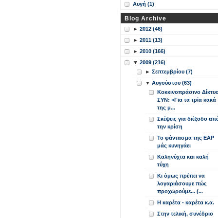
Αυγή (1)
Blog Archive
►
2012 (46)
►
2011 (13)
►
2010 (166)
▼
2009 (216)
►
Σεπτεμβρίου (7)
▼
Αυγούστου (63)
Κοκκινοπράσινο Δίκτυ
ΣΥΝ: «Για τα τρία κακά
της μ...
Σκέψεις για διέξοδο απ
την κρίση
Το φάντασμα της ΕΑΡ
μάς κυνηγάει
Καληνύχτα και καλή
τύχη
Κι όμως πρέπει να
λογαριάσουμε πώς
προχωρούμε... (...
Η καρέτα - καρέτα κ.α.
Στην τελική, συνέδριο