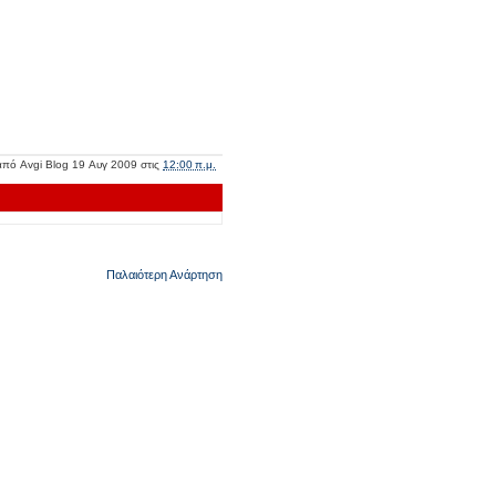
 από
Avgi Blog
19 Αυγ 2009
στις
12:00 π.μ.
Παλαιότερη Ανάρτηση