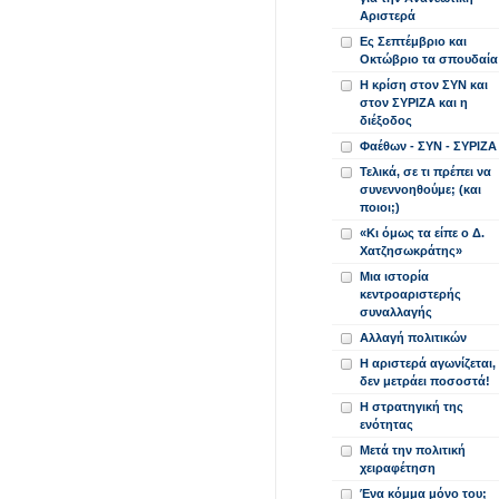
Αριστερά
Ες Σεπτέμβριο και
Οκτώβριο τα σπουδαία
Η κρίση στον ΣΥΝ και
στον ΣΥΡΙΖΑ και η
διέξοδος
Φαέθων - ΣΥΝ - ΣΥΡΙΖΑ
Τελικά, σε τι πρέπει να
συνεννοηθούμε; (και
ποιοι;)
«Κι όμως τα είπε ο Δ.
Χατζησωκράτης»
Μια ιστορία
κεντροαριστερής
συναλλαγής
Αλλαγή πολιτικών
Η αριστερά αγωνίζεται,
δεν μετράει ποσοστά!
Η στρατηγική της
ενότητας
Μετά την πολιτική
χειραφέτηση
Ένα κόμμα μόνο του;