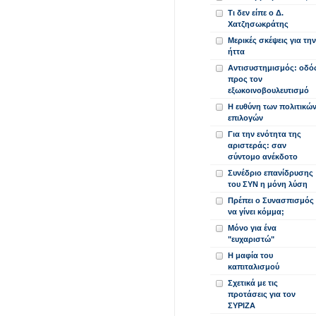
Τι δεν είπε ο Δ.
Χατζησωκράτης
Μερικές σκέψεις για την
ήττα
Αντισυστημισμός: οδό
προς τον
εξωκοινοβουλευτισμό
Η ευθύνη των πολιτικώ
επιλογών
Για την ενότητα της
αριστεράς: σαν
σύντομο ανέκδοτο
Συνέδριο επανίδρυσης
του ΣΥΝ η μόνη λύση
Πρέπει ο Συνασπισμός
να γίνει κόμμα;
Μόνο για ένα
"ευχαριστώ"
Η μαφία του
καπιταλισμού
Σχετικά με τις
προτάσεις για τον
ΣΥΡΙΖΑ