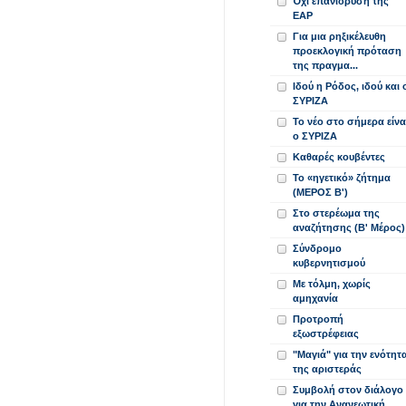
Όχι επανίδρυση της
ΕΑΡ
Για μια ρηξικέλευθη
προεκλογική πρόταση
της πραγμα...
Ιδού η Ρόδος, ιδού και 
ΣΥΡΙΖΑ
Το νέο στο σήμερα είνα
ο ΣΥΡΙΖΑ
Καθαρές κουβέντες
Το «ηγετικό» ζήτημα
(ΜΕΡΟΣ Β')
Στο στερέωμα της
αναζήτησης (Β' Μέρος)
Σύνδρομο
κυβερνητισμού
Με τόλμη, χωρίς
αμηχανία
Προτροπή
εξωστρέφειας
"Μαγιά" για την ενότητ
της αριστεράς
Συμβολή στον διάλογο
για την Ανανεωτική