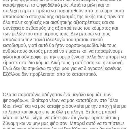
καταψηφιστεί το ψηφοδέλτιό μας. Αυτά τα μέλη και τα
στελέχη έπρεπε πρώτα να παραιτηθούν από το κόμμα, αυτό
απαιτούσε ο στοιχειώδης σεβασμός της δικής τους πριν απ'
όλα πολιτικοηθικής και αισθητικής αξιοπρέπειας και σε
συνέχεια ο σεβασμός της αξιοπρέπειας του κόμματος και
των μελών του από μέρους τους. Δεν μπορώ να τους
αποδώσω την παλιά ιδεολογία του τροτσκιστικού
εισοδισμού, γιατί αυτό θα ήταν φαρσοκωμωδία. Με τους
ανθρώπους αυτούς μπορεί να είμαστε και να παραμένουμε
φίλοι και σύντροφοι με την ευρεία έννοια, αλλά δεν μπορεί να
είμαστε στο ίδιο κόμμα. Δική τους η απόφαση και η επιλογή.
Εγώ δεν θα σηκώσω το χέρι μου για να διαγραφεί κανένας.
Εξάλλου δεν προβλέπεται από το καταστατικό.
Όλα τα παραπάνω οδήγησαν ένα μεγάλο κομμάτι των
ψηφοφόρων, ιδιαίτερα νέων να μας κατατάξουν στο "όλοι
ίδιοι είναι" και να μας καταψηφίσουν είτε με την αποχή είτε με
το λευκό και άκυρο είτε με άλλη επιλογή. Επίσης μπορεί
κάποιοι άλλοι, λίγοι, να πίστεψαν ότι γίναμε αριστερίστικη
δύναμη και να μην μας ψήφισαν. Μπορεί αυτό να το πίστεψε