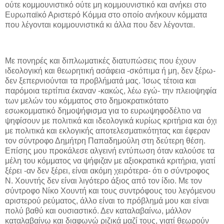
ούτε κομμουνιστικό ούτε μη κομμουνιστικό και ανήκει στο
Ευρωπαϊκό Αριστερό Κόμμα στο οποίο ανήκουν κόμματα
που λέγονται κομμουνιστικά κι άλλα που δεν λέγονται.
Με πονηρές και διπλωματικές διατυπώσεις που έχουν
ιδεολογική και θεωρητική ασάφεια -σκόπιμα ή μη, δεν ξέρω-
δεν ξεπερνιούνται τα προβλήματά μας. Ίσως τέτοια και
παρόμοια τερτίπια έκαναν -κακώς, λέω εγώ- την πλειοψηφία
των μελών του κόμματος στο δημοκρατικότατο
εσωκομματικό δημοψήφισμα για το ευρωψηφοδέλτιο να
ψηφίσουν με πολιτικά και ιδεολογικά κυρίως κριτήρια και όχι
με πολιτικά και εκλογικής αποτελεσματικότητας και έφεραν
τον σύντροφο Δημήτρη Παπαδημούλη στη δεύτερη θέση.
Επίσης μου προκάλεσε αλγεινή εντύπωση όταν καλούσε τα
μέλη του κόμματος να ψήφιζαν με αξιοκρατικά κριτήρια, γιατί
ξέρει -αν δεν ξέρει, είναι ακόμη χειρότερα- ότι ο σύντροφος
Ν. Χουντής δεν είναι λιγότερο άξιος από τον ίδιο. Με τον
σύντροφο Νίκο Χουντή και τους συντρόφους του λεγόμενου
αριστερού ρεύματος, άλλο είναι το πρόβλημά μου και είναι
πολύ βαθύ και ουσιαστικό. Δεν καταλαβαίνω, μάλλον
καταλαβαίνω και διαφωνώ ριζικά μαζί τους, γιατί θεωρούν