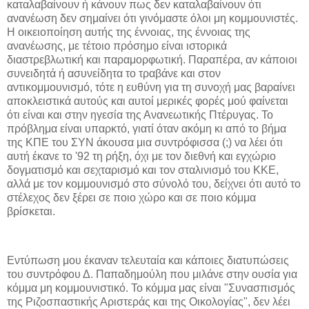
καταλαβαίνουν ή κάνουν πως δεν καταλαβαίνουν ότι
ανανέωση δεν σημαίνει ότι γινόμαστε όλοι μη κομμουνιστές.
Η οικειοποίηση αυτής της έννοιας, της έννοιας της
ανανέωσης, με τέτοιο πρόσημο είναι ιστορικά
διαστρεβλωτική και παραμορφωτική. Παραπέρα, αν κάποιοι
συνειδητά ή ασυνείδητα το τραβάνε και στον
αντικομμουνισμό, τότε η ευθύνη για τη συνοχή μας βαραίνει
αποκλειστικά αυτούς και αυτοί μερικές φορές μού φαίνεται
ότι είναι και στην ηγεσία της Ανανεωτικής Πτέρυγας. Το
πρόβλημα είναι υπαρκτό, γιατί όταν ακόμη κι από το βήμα
της ΚΠΕ του ΣΥΝ άκουσα μια συντρόφισσα (;) να λέει ότι
αυτή έκανε το '92 τη ρήξη, όχι με τον διεθνή και εγχώριο
δογματισμό και σεχταρισμό και τον σταλινισμό του ΚΚΕ,
αλλά με τον κομμουνισμό στο σύνολό του, δείχνει ότι αυτό το
στέλεχος δεν ξέρει σε ποιο χώρο και σε ποιο κόμμα
βρίσκεται.
Εντύπωση μου έκαναν τελευταία και κάποιες διατυπώσεις
του συντρόφου Δ. Παπαδημούλη που μιλάνε στην ουσία για
κόμμα μη κομμουνιστικό. Το κόμμα μας είναι "Συνασπισμός
της Ριζοσπαστικής Αριστεράς και της Οικολογίας", δεν λέει