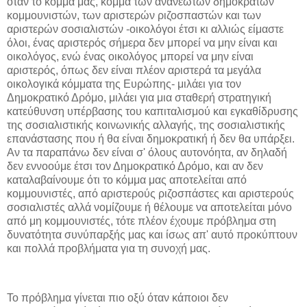
όταν το κόμμα μας, κόμμα των ανανεωτών δημοκρατών
κομμουνιστών, των αριστερών ριζοσπαστών και των
αριστερών σοσιαλιστών -οικολόγοι έτσι κι αλλιώς είμαστε
όλοι, ένας αριστερός σήμερα δεν μπορεί να μην είναι και
οικολόγος, ενώ ένας οικολόγος μπορεί να μην είναι
αριστερός, όπως δεν είναι πλέον αριστερά τα μεγάλα
οικολογικά κόμματα της Ευρώπης- μιλάει για τον
Δημοκρατικό Δρόμο, μιλάει για μια σταθερή στρατηγική
κατεύθυνση υπέρβασης του καπιταλισμού και εγκαθίδρυσης
της σοσιαλιστικής κοινωνικής αλλαγής, της σοσιαλιστικής
επανάστασης που ή θα είναι δημοκρατική ή δεν θα υπάρξει.
Αν τα παραπάνω δεν είναι σ' όλους αυτονόητα, αν δηλαδή
δεν εννοούμε έτσι τον Δημοκρατικό Δρόμο, και αν δεν
καταλαβαίνουμε ότι το κόμμα μας αποτελείται από
κομμουνιστές, από αριστερούς ριζοσπάστες και αριστερούς
σοσιαλιστές αλλά νομίζουμε ή θέλουμε να αποτελείται μόνο
από μη κομμουνιστές, τότε πλέον έχουμε πρόβλημα στη
δυνατότητα συνύπαρξής μας και ίσως απ' αυτό προκύπτουν
και πολλά προβλήματα για τη συνοχή μας.
Το πρόβλημα γίνεται πιο οξύ όταν κάποιοι δεν