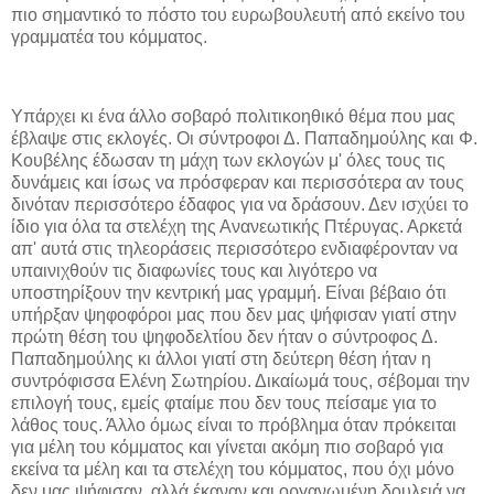
πιο σημαντικό το πόστο του ευρωβουλευτή από εκείνο του
γραμματέα του κόμματος.
Υπάρχει κι ένα άλλο σοβαρό πολιτικοηθικό θέμα που μας
έβλαψε στις εκλογές. Οι σύντροφοι Δ. Παπαδημούλης και Φ.
Κουβέλης έδωσαν τη μάχη των εκλογών μ' όλες τους τις
δυνάμεις και ίσως να πρόσφεραν και περισσότερα αν τους
δινόταν περισσότερο έδαφος για να δράσουν. Δεν ισχύει το
ίδιο για όλα τα στελέχη της Ανανεωτικής Πτέρυγας. Αρκετά
απ' αυτά στις τηλεοράσεις περισσότερο ενδιαφέρονταν να
υπαινιχθούν τις διαφωνίες τους και λιγότερο να
υποστηρίξουν την κεντρική μας γραμμή. Είναι βέβαιο ότι
υπήρξαν ψηφοφόροι μας που δεν μας ψήφισαν γιατί στην
πρώτη θέση του ψηφοδελτίου δεν ήταν ο σύντροφος Δ.
Παπαδημούλης κι άλλοι γιατί στη δεύτερη θέση ήταν η
συντρόφισσα Ελένη Σωτηρίου. Δικαίωμά τους, σέβομαι την
επιλογή τους, εμείς φταίμε που δεν τους πείσαμε για το
λάθος τους. Άλλο όμως είναι το πρόβλημα όταν πρόκειται
για μέλη του κόμματος και γίνεται ακόμη πιο σοβαρό για
εκείνα τα μέλη και τα στελέχη του κόμματος, που όχι μόνο
δεν μας ψήφισαν, αλλά έκαναν και οργανωμένη δουλειά να