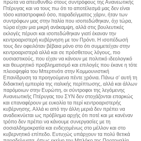
πρώτα να απευθυνθώ στους συντρόφους της Ανανεωτικής
Πτέρυγας και να τους πω ότι το αποτέλεσμά μας δεν είναι
τόσο καταστροφικό όσο, παραδείγματος χάριν, ήταν των
συντρόφων μας στην Ιταλία που ισοπεδώθηκαν, όχι τώρα,
τώρα είχαν μια μικρή ανάκαμψη, αλλά στις βουλευτικές
εκλογές πέρυσι και ισοπεδώθηκαν γιατί έκαναν την
κεντροαριστερή κυβέρνηση με τον Πρόντι. Η ισοπέδωσή
τους δεν οφειλόταν βέβαια μόνο στο ότι συμμετείχαν στην
κεντροαριστερά αλλά και σε πρόσθετους λόγους, πιο
ουσιαστικούς, που είχαν να κάνουν με πολιτικό ιδεολογικό
και θεωρητικό προβληματισμό και επιλογές που έκανε η τότε
πλειοψηφία του Μπερτινότι στην Κομμουνιστική
Επανίδρυση τα προηγούμενα πέντε χρόνια. Πάνω σ' αυτή τη
διδακτική εμπειρία της ιταλικής περίπτωσης, αλλά και άλλων
παρόμοιων στην Ευρώπη, οι σύντροφοι της λεγόμενης
Ανανεωτικής Πτέρυγας του ΣΥΝ δεν στοχάζονται επαρκώς
και επαναφέρουν με ευκολία τα περί κεντροαριστερής
κυβέρνησης. Αλλά κι από την άλλη μεριά δεν πρέπει να
αναδεικνύεται ως πρόβλημα αρχής ότι ποτέ και με κανέναν
τρόπο δεν πρέπει να κάνουμε συνεργασίες με τη
σοσιαλδημοκρατία και ενδεχομένως στο μέλλον και στο
κυβερνητικό επίπεδο. Ευτυχώς υπάρχουν τα πολύ θετικά
παραδείγματα, όπως εκείνο του Μπλόκο της Πορτογαλία,