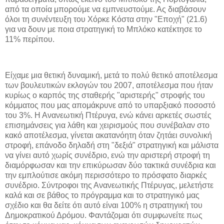
από τα οποία μπορούμε να εμπνευστούμε. Ας διαβάσουν
όλοι τη συνέντευξη του Χόρκε Κόστα στην "Εποχή" (21.6)
για να δουν με ποια στρατηγική το Μπλόκο κατέκτησε το
11% περίπου.
Είχαμε μια θετική δυναμική, μετά το πολύ θετικό αποτέλεσμα
των βουλευτικών εκλογών του 2007, αποτέλεσμα που ήταν
κυρίως ο καρπός της σταθερής "αριστερής" στροφής του
κόμματος που μας απομάκρυνε από το υπαρξιακό ποσοστό
του 3%. Η Ανανεωτική Πτέρυγα, ενώ κάνει αρκετές σωστές
επισημάνσεις για λάθη και χειρισμούς που συνέβαλαν στο
κακό αποτέλεσμα, γίνεται ακατανόητη όταν ζητάει συνολική
στροφή, επάνοδο δηλαδή στη "δεξιά" στρατηγική και μάλιστα
να γίνει αυτό χωρίς συνέδριο, ενώ την αριστερή στροφή τη
διαμόρφωσαν και την επικύρωσαν δύο τακτικά συνέδρια και
την εμπλούτισε ακόμη περισσότερο το πρόσφατο διαρκές
συνέδριο. Σύντροφοι της Ανανεωτικής Πτέρυγας, μελετήστε
καλά και σε βάθος το πρόγραμμα και το στρατηγικό μας
σχέδιο και θα δείτε ότι αυτό είναι 100% η στρατηγική του
Δημοκρατικού Δρόμου. Φαντάζομαι ότι συμφωνείτε πως