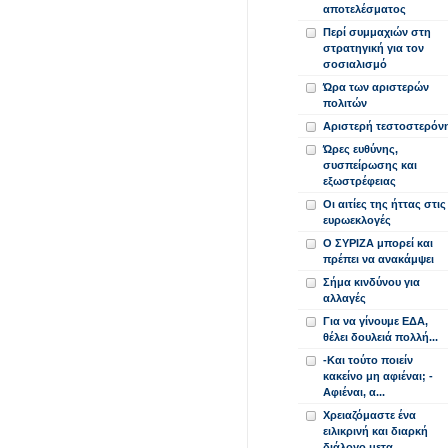
αποτελέσματος
Περί συμμαχιών στη
στρατηγική για τον
σοσιαλισμό
Ώρα των αριστερών
πολιτών
Αριστερή τεστοστερόν
Ώρες ευθύνης,
συσπείρωσης και
εξωστρέφειας
Οι αιτίες της ήττας στις
ευρωεκλογές
Ο ΣΥΡΙΖΑ μπορεί και
πρέπει να ανακάμψει
Σήμα κινδύνου για
αλλαγές
Για να γίνουμε ΕΔΑ,
θέλει δουλειά πολλή...
-Και τούτο ποιείν
κακείνο μη αφιέναι; -
Αφιέναι, α...
Χρειαζόμαστε ένα
ειλικρινή και διαρκή
διάλογο μετα...