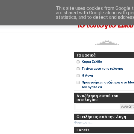
Η Αυγή
This site uses cookies from Google to
are shared with Google along with pe
Περί ΣΥΝ, ΣΥΡΙΖΑ και ευρωεκ
statistics, and to detect and addres
Ιστολόγιο Δια
Τα βασικά
Κύρια Σελίδα
Τι είναι αυτό το ιστολόγιο;
Η Αυγή
Προηγούμενη συζήτηση στο blo
του syriza.eu
Αναζήτηση αυτού του
ιστολογίου
Οι ειδήσεις από την Αυγή
Φόρτωση...
Labels