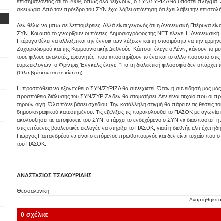
επισημαίνοντας ότι το 2009, όπως όλα δείχνουν, ο ΣΥΝ/ΣΥΡΙΖΑ θα υποστεί πλήγμα. 
σκευωρία. Από τον πρόεδρο του ΣΥΝ έχω λάβει απάντηση ότι έχει λάβει την επιστολή
Δεν θέλω να μπω σε λεπτομέρειες. Αλλά είναι γεγονός ότι η Ανανεωτική Πτέρυγα είν
ΣΥΝ. Και αυτό το γνωρίζουν οι πάντες. Δημοσιογράφος της ΝΕΤ έλεγε: Η Ανανεωτική 
Πτέρυγα θέλει να αλλάξει και την έννοια των λέξεων και τη στασιμότητα να την ερμηνε
Ζαχαριαδισμού και της Κομμουνιστικής Διεθνούς. Κάποιοι, έλεγε ο Λένιν, κάνουν το μ
τους φίλους αναλυτές, ερευνητές, που υποστηρίζουν το ένα και το άλλο ποσοστό στι
ευρωεκλογών, ο Φρίντριχ Ένγκελς έλεγε: "Για τη διαλεκτική φιλοσοφία δεν υπάρχει τίπ
(Όλα βρίσκονται σε κίνηση).
Η προσπάθεια να εξοντωθεί ο ΣΥΝ/ΣΥΡΙΖΑ θα συνεχιστεί. Όταν η συνείδησή μας μάς 
προσπάθεια διάλυσης του ΣΥΝ/ΣΥΡΙΖΑ δεν θα σταματήσει. Δεν είναι τυχαίο που οι πρ
τηρούν σιγή. Όλα πάνε βάσει σχεδίου. Την κατάλληλη στιγμή θα πάρουν τις θέσεις του
δημοσιογραφικού κατεστημένου. Τις εξελίξεις τις παρακολουθεί το ΠΑΣΟΚ με αγωνία κ
ακολουθήσει τις αποφάσεις του ΣΥΝ, υπάρχει το ενδεχόμενο ο ΣΥΝ να διασπαστεί, η
στις επόμενες βουλευτικές εκλογές να στηρίξει το ΠΑΣΟΚ, γιατί η διεθνής ελίτ έχει ή
Γιώργος Παπανδρέου να είναι ο επόμενος πρωθυπουργός και δεν είναι τυχαίο που ο
του ΠΑΣΟΚ.
ΑΝΑΣΤΑΣΙΟΣ ΤΣΑΚΟΥΡΙΔΗΣ
Θεσσαλονίκη
Αναρτήθηκε 
0 σχόλια: