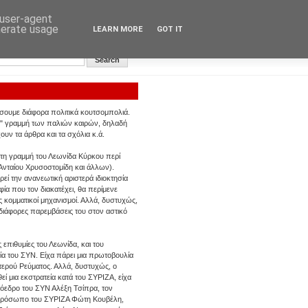
 user-agent
nerate usage
LEARN MORE
GOT IT
Αυγή: Κεντρική σελίδα
έσουμε διάφορα πολιτικά κουτσομπολιά.
ή" γραμμή των παλιών καιρών, δηλαδή
ουν τα άρθρα και τα σχόλια κ.ά.
 τη γραμμή του Λεωνίδα Κύρκου περί
 Ανταίου Χρυσοστομίδη και άλλων).
ί την ανανεωτική αριστερά ιδιοκτησία
φία που τον διακατέχει, θα περίμενε
ς κομματικοί μηχανισμοί. Αλλά, δυστυχώς,
ς διάφορες παρεμβάσεις του στον αστικό
επιθυμίες του Λεωνίδα, και του
ία του ΣΥΝ. Είχα πάρει μια πρωτοβουλία
στερού Ρεύματος. Αλλά, δυστυχώς, ο
ί μια εκστρατεία κατά του ΣΥΡΙΖΑ, είχα
ρόεδρο του ΣΥΝ Αλέξη Τσίπρα, τον
κπρόσωπο του ΣΥΡΙΖΑ Φώτη Κουβέλη,