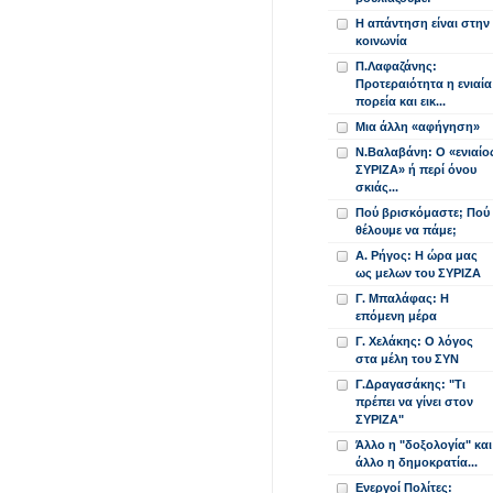
Η απάντηση είναι στην
κοινωνία
Π.Λαφαζάνης:
Προτεραιότητα η ενιαία
πορεία και εικ...
Μια άλλη «αφήγηση»
Ν.Βαλαβάνη: Ο «ενιαίο
ΣΥΡΙΖΑ» ή περί όνου
σκιάς...
Πού βρισκόμαστε; Πού
θέλουμε να πάμε;
Α. Ρήγος: Η ώρα μας
ως μελων του ΣΥΡΙΖΑ
Γ. Μπαλάφας: Η
επόμενη μέρα
Γ. Χελάκης: Ο λόγος
στα μέλη του ΣΥΝ
Γ.Δραγασάκης: "Τι
πρέπει να γίνει στον
ΣΥΡΙΖΑ"
Άλλο η "δοξολογία" και
άλλο η δημοκρατία...
Ενεργοί Πολίτες: