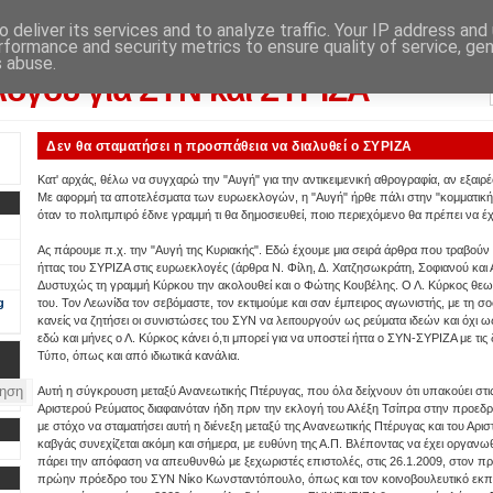
 deliver its services and to analyze traffic. Your IP address and
rformance and security metrics to ensure quality of service, ge
λογικού αποτελέσματος: από την εφημερίδα "Αυγή"
s abuse.
λόγου για ΣΥΝ και ΣΥΡΙΖΑ
Δεν θα σταματήσει η προσπάθεια να διαλυθεί ο ΣΥΡΙΖΑ
Κατ' αρχάς, θέλω να συγχαρώ την "Αυγή" για την αντικειμενική αθρογραφία, αν εξαιρ
Με αφορμή τα αποτελέσματα των ευρωεκλογών, η "Αυγή" ήρθε πάλι στην "κομματικ
όταν το πολιτμπιρό έδινε γραμμή τι θα δημοσιευθεί, ποιο περιεχόμενο θα πρέπει να έχ
Ας πάρουμε π.χ. την "Αυγή της Κυριακής". Εδώ έχουμε μια σειρά άρθρα που τραβούν
ήττας του ΣΥΡΙΖΑ στις ευρωεκλογές (άρθρα Ν. Φίλη, Δ. Χατζησωκράτη, Σοφιανού και
Δυστυχώς τη γραμμή Κύρκου την ακολουθεί και ο Φώτης Κουβέλης. Ο Λ. Κύρκος θεωρε
g
του. Τον Λεωνίδα τον σεβόμαστε, τον εκτιμούμε και σαν έμπειρος αγωνιστής, με τη σο
κανείς να ζητήσει οι συνιστώσες του ΣΥΝ να λειτουργούν ως ρεύματα ιδεών και όχι ω
εδώ και μήνες ο Λ. Κύρκος κάνει ό,τι μπορεί για να υποστεί ήττα ο ΣΥΝ-ΣΥΡΙΖΑ με τι
Τύπο, όπως και από ιδιωτικά κανάλια.
Αυτή η σύγκρουση μεταξύ Ανανεωτικής Πτέρυγας, που όλα δείχνουν ότι υπακούει στις 
Αριστερού Ρεύματος διαφαινόταν ήδη πριν την εκλογή του Αλέξη Τσίπρα στην προεδρ
με στόχο να σταματήσει αυτή η διένεξη μεταξύ της Ανανεωτικής Πτέρυγας και του Αρι
καβγάς συνεχίζεται ακόμη και σήμερα, με ευθύνη της Α.Π. Βλέποντας να έχει οργανωθε
πάρει την απόφαση να απευθυνθώ με ξεχωριστές επιστολές, στις 26.1.2009, στον π
πρώην πρόεδρο του ΣΥΝ Νίκο Κωνσταντόπουλο, όπως και τον κοινοβουλευτικό ε