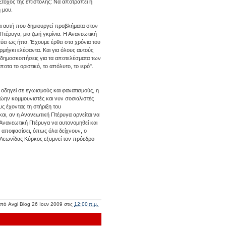
Στόχος της επιστολής: Να αποτραπεί η
 μου.
αι αυτή που δημιουργεί προβλήματα στον
Πτέρυγα, μια ζωή γκρίνια. Η Ανανεωτική
ύει ως ήττα. Έχουμε έρθει στα χρόνια του
υρμήγκι ελέφαντα. Και για όλους αυτούς
ς δημοσκοπήσεις για τα αποτελέσματα των
οτα το οριστικό, το απόλυτο, το ιερό".
οδηγεί σε εγωισμούς και φανατισμούς, η
ώην κομμουνιστές και νυν σοσιαλιστές
ς έχοντας τη στήριξη του
αι, αν η Ανανεωτική Πτέρυγα αρνείται να
 Ανανεωτική Πτέρυγα να αυτονομηθεί και
δη αποφασίσει, όπως όλα δείχνουν, ο
 Λεωνίδας Κύρκος εξυμνεί τον πρόεδρο
από
Avgi Blog
26 Ιουν 2009
στις
12:00 π.μ.