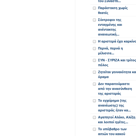
του Συνασπι...
Παράσταση χωρίς
θεατές
Σύντροφοι της
ενταγμένης και
ανέντακτης
ανανεωτική...
Η αριστερά έχει καρκίν
Περνά, περνά η
μέλισσα...
ΣΥΝ - ΣΥΡΙΖΑ και τρίτο
πόλος
Ζητείται γενναιότητα κα
όραμα
Δεν παραιτούμαστε
από την ανασύνθεση
της αριστεράς
Το εγχείρημα (της
ανανέωσης) της
αριστεράς ήταν κα...
Αγαπητοί Αλέκο, Αλέξη
και λοιποί ηγέτες...
Το υπόβαθρο των
αιτιών του κακού