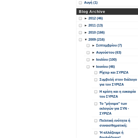
Αυγή (1)
Blog Archive
►
2012 (46)
►
2011 (13)
►
2010 (166)
▼
2009 (216)
►
Σεπτεμβρίου (7)
►
Αυγούστου (63)
►
Ιουλίου (100)
▼
Ιουνίου (46)
Ρίχτερ και ΣΥΡΙΖΑ
Συμβολή στον διάλογο
για τον ΣΥΡΙΖΑ
Η κρίση και η ευκαιρία
του ΣΥΡΙΖΑ
Το "μήνυμα" των
εκλογών για ΣΥΝ -
ΣΥΡΙΖΑ
Πολιτική ενότητα ή
συναισθηματική;
Ή αλλάζουμε ή
βουλιάζουμε!