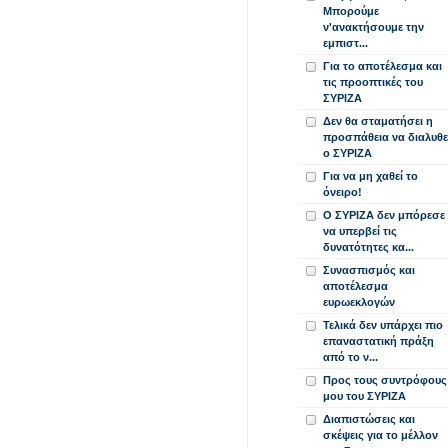
Μπορούμε
ν'ανακτήσουμε την
εμπιστ...
Για το αποτέλεσμα και
τις προοπτικές του
ΣΥΡΙΖΑ
Δεν θα σταματήσει η
προσπάθεια να διαλυθε
ο ΣΥΡΙΖΑ
Για να μη χαθεί το
όνειρο!
Ο ΣΥΡΙΖΑ δεν μπόρεσε
να υπερβεί τις
δυνατότητες κα...
Συνασπισμός και
αποτέλεσμα
ευρωεκλογών
Τελικά δεν υπάρχει πιο
επαναστατική πράξη
από το ν...
Προς τους συντρόφους
μου του ΣΥΡΙΖΑ
Διαπιστώσεις και
σκέψεις για το μέλλον