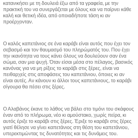
κατανικήσει με τη δουλειά έξω από τα γραφεία, με την
πρακτική του να συνεργάζεται με όλους και να παίρνει κάθε
καλή και θετική ιδέα, από οποιαδήποτε τάση κι αν
προέρχονταν.
Ο καλός καπετάνιος σε ένα καράβι είναι αυτός που έχει τον
σεβασμό και τον θαυμασμό του πληρώματός του. Που έχει
την ικανότητα να τους κάνει όλους να δουλεύουν σαν ένα
σώμα, σαν μια ψυχή. Όταν είσαι μέσα στο πέλαγος, βασικός
κανόνας για να μη ρίξεις το καράβι στις ξέρες, είναι να
πειθαρχείς στις αποφάσεις του καπετάνιου, όποιες κι αν
είναι αυτές. Αν κάνουν κι άλλοι τους καπετάνιους, το καράβι
σίγουρα θα πέσει στις ξέρες.
Ο Αλαβάνος έκανε το λάθος να βάλει στο τιμόνι του σκάφους
έναν από το πλήρωμα, νέο κι αμούστακο, χωρίς πείρα, κι
αυτός έριξε το καράβι στις ξέρες. Έριξε το καράβι στις ξέρες
γιατί θέλησε να γίνει καπετάνιος στη θέση του καπετάνιου,
υπερεκτιμώντας τις δυνατότητες και τις δυνάμεις του.