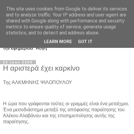
This site uses cookies from Google to deliver its services
Ιστολόγιο Διαλόγου για
and to analyze traffic. Your IP address and user-agent are
shared with Google along with performance and security
ΣΥΝ και ΣΥΡΙΖΑ
metrics to ensure quality of service, generate usage
statistics, and to detect and address abuse.
Περί ΣΥΝ, ΣΥΡΙΖΑ και ευρωεκλογικού αποτελέσματος: από
LEARN MORE
GOT IT
την εφημερίδα "Αυγή"
25 Ιουν 2009
Η αριστερά έχει καρκίνο
Της ΑΛΚΜΗΝΗΣ ΨΙΛΟΠΟΥΛΟΥ
Η ώρα που γράφονται τούτες οι γραμμές είναι ένα μεταίχμιο.
Ένα μεσοδιάστημα μεταξύ της απόφασης παραίτησης του
Αλέκου Αλαβάνου και της επισημοποίησης αυτής της
παραίτησης.