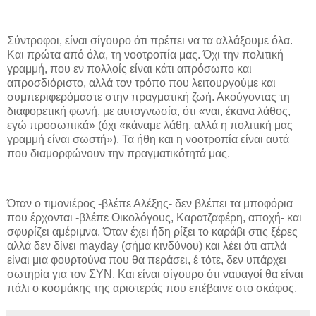
Σύντροφοι, είναι σίγουρο ότι πρέπει να τα αλλάξουμε όλα.
Και πρώτα από όλα, τη νοοτροπία μας. Όχι την πολιτική
γραμμή, που εν πολλοίς είναι κάτι απρόσωπο και
απροσδιόριστο, αλλά τον τρόπο που λειτουργούμε και
συμπεριφερόμαστε στην πραγματική ζωή. Ακούγοντας τη
διαφορετική φωνή, με αυτογνωσία, ότι «ναι, έκανα λάθος,
εγώ προσωπικά» (όχι «κάναμε λάθη, αλλά η πολιτική μας
γραμμή είναι σωστή»). Τα ήθη και η νοοτροπία είναι αυτά
που διαμορφώνουν την πραγματικότητά μας.
Όταν ο τιμονιέρος -βλέπε Αλέξης- δεν βλέπει τα μποφόρια
που έρχονται -βλέπε Οικολόγους, Καρατζαφέρη, αποχή- και
σφυρίζει αμέριμνα. Όταν έχει ήδη ρίξει το καράβι στις ξέρες
αλλά δεν δίνει mayday (σήμα κινδύνου) και λέει ότι απλά
είναι μια φουρτούνα που θα περάσει, έ τότε, δεν υπάρχει
σωτηρία για τον ΣΥΝ. Και είναι σίγουρο ότι ναυαγοί θα είναι
πάλι ο κοσμάκης της αριστεράς που επέβαινε στο σκάφος.