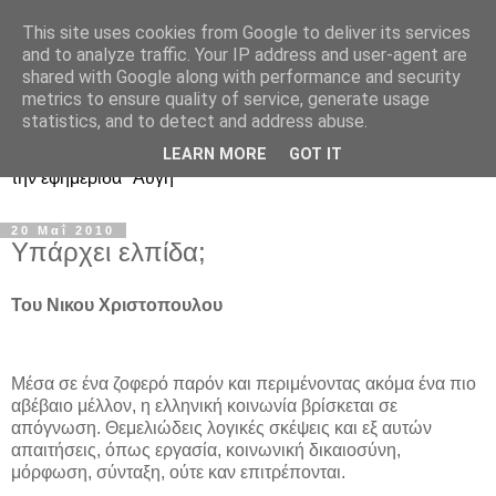
This site uses cookies from Google to deliver its services
Ιστολόγιο Διαλόγου για
and to analyze traffic. Your IP address and user-agent are
shared with Google along with performance and security
ΣΥΝ και ΣΥΡΙΖΑ
metrics to ensure quality of service, generate usage
statistics, and to detect and address abuse.
Περί ΣΥΝ, ΣΥΡΙΖΑ και ευρωεκλογικού αποτελέσματος: από
LEARN MORE
GOT IT
την εφημερίδα "Αυγή"
20 Μαΐ 2010
Υπάρχει ελπίδα;
Του Νικου Χριστοπουλου
Μέσα σε ένα ζοφερό παρόν και περιμένοντας ακόμα ένα πιο
αβέβαιο μέλλον, η ελληνική κοινωνία βρίσκεται σε
απόγνωση. Θεμελιώδεις λογικές σκέψεις και εξ αυτών
απαιτήσεις, όπως εργασία, κοινωνική δικαιοσύνη,
μόρφωση, σύνταξη, ούτε καν επιτρέπονται.