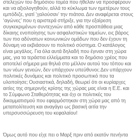
στελεχών του δημόσιου τομέα που ήθελαν να προσφέρουν
και να αξιολογηθούν, αλλά το κύκλωμα των ημετέρων τους
εμπόδιζε, γιατί 'χαλούσαν' την πιάτσα. Δεν αναφέρεται στους
‘αγώνες’ που η αριστερά στήριξε, για την εξαίρεση
συγκεκριμένων συντεχνιών από κάθε προσπάθεια μιας
δίκαιης ενοποίησης των ασφαλιστικών ταμείων, εις βάρος
των πιο αδύνατων κοινωνικών ομάδων που δεν έχουν τη
δύναμη να εκβιάσουν το πολιτικό σύστημα. Ο κατάλογος
είναι μεγάλος. Για όλα αυτά δηλαδή που έγιναν στη χώρα
μας, για τα τεράστια ελλείμματα και το δημόσιο χρέος που
αποτελεί σήμερα μια θηλιά στο μέλλον αυτού του τόπου και
των νέων γενεών, δεν υπάρχουν υπεύθυνοι; Δεν υπάρχουν
πολιτικές δυνάμεις και πολιτικό προσωπικό που τα
υλοποίησε; Ουσιαστικά, δηλαδή, θεωρεί ότι οι κυρίαρχες
αιτίες της σημερινής κρίσης της χώρας μας είναι η Ε.Ε. και
το Σύμφωνο Σταθερότητας και όχι οι πολιτικές του
δικομματισμού που εφαρμόστηκαν στη χώρα μας από τη
μεταπολίτευση και αναγάγει ως βασική αιτία την
υπερσυσσώρευση του κεφαλαίου!
Όμως αυτό που είχε πει ο Μαρξ πριν από εκατόν πενήντα