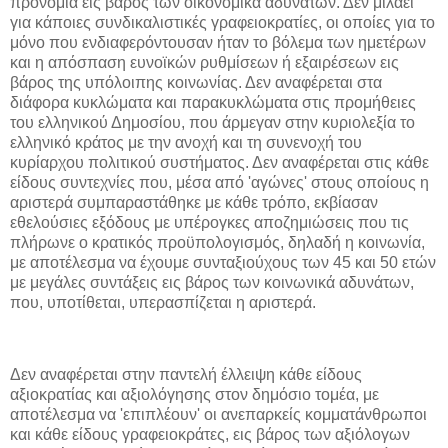
προνόμια εις βάρος των οικονομικά αδυνάτων. Δεν μιλάει
για κάποιες συνδικαλιστικές γραφειοκρατίες, οι οποίες για το
μόνο που ενδιαφερόντουσαν ήταν το βόλεμα των ημετέρων
και η απόσπαση ευνοϊκών ρυθμίσεων ή εξαιρέσεων εις
βάρος της υπόλοιπης κοινωνίας. Δεν αναφέρεται στα
διάφορα κυκλώματα και παρακυκλώματα στις προμήθειες
του ελληνικού Δημοσίου, που άρμεγαν στην κυριολεξία το
ελληνικό κράτος με την ανοχή και τη συνενοχή του
κυρίαρχου πολιτικού συστήματος. Δεν αναφέρεται στις κάθε
είδους συντεχνίες που, μέσα από 'αγώνες' στους οποίους η
αριστερά συμπαραστάθηκε με κάθε τρόπο, εκβίασαν
εθελούσιες εξόδους με υπέρογκες αποζημιώσεις που τις
πλήρωνε ο κρατικός προϋπολογισμός, δηλαδή η κοινωνία,
με αποτέλεσμα να έχουμε συνταξιούχους των 45 και 50 ετών
με μεγάλες συντάξεις εις βάρος των κοινωνικά αδυνάτων,
που, υποτίθεται, υπερασπίζεται η αριστερά.
Δεν αναφέρεται στην παντελή έλλειψη κάθε είδους
αξιοκρατίας και αξιολόγησης στον δημόσιο τομέα, με
αποτέλεσμα να 'επιπλέουν' οι ανεπαρκείς κομματάνθρωποι
και κάθε είδους γραφειοκράτες, εις βάρος των αξιόλογων