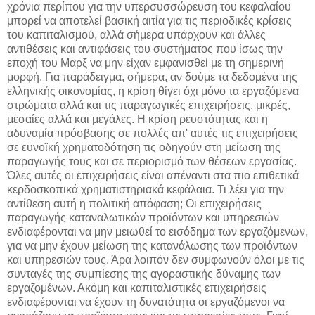
χρόνια περίπου για την υπερσυσσώρευση του κεφαλαίου
μπορεί να αποτελεί βασική αιτία για τις περιοδικές κρίσεις
του καπιταλισμού, αλλά σήμερα υπάρχουν και άλλες
αντιθέσεις και αντιφάσεις του συστήματος που ίσως την
εποχή του Μαρξ να μην είχαν εμφανισθεί με τη σημερινή
μορφή. Για παράδειγμα, σήμερα, αν δούμε τα δεδομένα της
ελληνικής οικονομίας, η κρίση θίγει όχι μόνο τα εργαζόμενα
στρώματα αλλά και τις παραγωγικές επιχειρήσεις, μικρές,
μεσαίες αλλά και μεγάλες. Η κρίση ρευστότητας και η
αδυναμία πρόσβασης σε πολλές απ' αυτές τις επιχειρήσεις
σε ευνοϊκή χρηματοδότηση τις οδηγούν στη μείωση της
παραγωγής τους και σε περιορισμό των θέσεων εργασίας.
Όλες αυτές οι επιχειρήσεις είναι απέναντι στα πιο επιθετικά
κερδοσκοπικά χρηματιστηριακά κεφάλαια. Τι λέει για την
αντίθεση αυτή η πολιτική απόφαση; Οι επιχειρήσεις
παραγωγής καταναλωτικών προϊόντων και υπηρεσιών
ενδιαφέρονται να μην μειωθεί το εισόδημα των εργαζόμενων,
για να μην έχουν μείωση της κατανάλωσης των προϊόντων
και υπηρεσιών τους. Άρα λοιπόν δεν συμφωνούν όλοι με τις
συνταγές της συμπίεσης της αγοραστικής δύναμης των
εργαζομένων. Ακόμη και καπιταλιστικές επιχειρήσεις
ενδιαφέρονται να έχουν τη δυνατότητα οι εργαζόμενοι να