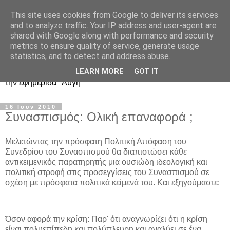
This site uses cookies from Google to deliver its services
Ιστολόγιο Διαλόγου για
and to analyze traffic. Your IP address and user-agent are
shared with Google along with performance and security
ΣΥΝ και ΣΥΡΙΖΑ
metrics to ensure quality of service, generate usage
statistics, and to detect and address abuse.
Περί ΣΥΝ, ΣΥΡΙΖΑ και ευρωεκλογικού αποτελέσματος: από
LEARN MORE
GOT IT
την εφημερίδα "Αυγή"
16 Ιουν 2010
Συνασπισμός: Ολική επαναφορά ;
Μελετώντας την πρόσφατη Πολιτική Απόφαση του
Συνεδρίου του Συνασπισμού θα διαπιστώσει κάθε
αντικειμενικός παρατηρητής μια ουσιώδη ιδεολογική και
πολιτική στροφή στις προσεγγίσεις του Συνασπισμού σε
σχέση με πρόσφατα πολιτικά κείμενά του. Και εξηγούμαστε:
Όσον αφορά την κρίση: Παρ' ότι αναγνωρίζει ότι η κρίση
είναι πολυεπίπεδη και πολύπλευρη και αναλύει σε ένα