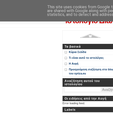
Η Αυγή
This site uses cookies from Google to
are shared with Google along with pe
Περί ΣΥΝ, ΣΥΡΙΖΑ και ευρωεκ
statistics, and to detect and addres
Ιστολόγιο Δια
Τα βασικά
Κύρια Σελίδα
Τι είναι αυτό το ιστολόγιο;
Η Αυγή
Προηγούμενη συζήτηση στο blo
του syriza.eu
Αναζήτηση αυτού του
ιστολογίου
Οι ειδήσεις από την Αυγή
Error loading feed.
Labels