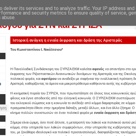
 deliver its services and to analyze traffic. Your IP address and
rformance and security metrics to ensure quality of service, ge
λογικού αποτελέσματος: από την εφημερίδα "Αυγή"
s abuse.
λόγου για ΣΥΝ και ΣΥΡΙΖΑ
Ιστορική ανάγκη η ενιαία έκφραση και δράση της Αριστεράς
Του Κωνσταντίνου Ι. Νικόλτσιου*
Η Πανελλαδική Συνδιάσκεψη του ΣΥΡΙΖΑ ΕΚΜ καλείται
αφενός
να απαντήσει στο ερ
έκφρασης των Ριζοσπαστικών Ανανεωτικών δυνάμεων της Αριστεράς και της Οικολογία
πολιτικού φορέα, και
αφετέρου
να αναδείξει με σαφήνεια την εναλλακτική πρόταση 
g
Αριστερά, καθορίζοντας τα άμεσα και μακροπρόθεσμα καθήκοντα αυτής της κυβέρνησ
Η κινηματική πορεία του ΣΥΡΙΖΑ, που πρωτοστάτησε σε όλους τους κοινωνικούς αγ
φίλους και έγινε αποδεκτός από την ελληνική κοινωνία. Ο ΣΥΡΙΖΑ ΕΚΜ συσπείρωσε 
του εκλογικού σώματος και η κοινωνία το ανέδειξε από κόμμα διαμαρτυρίας σε κόμμα ε
πραγματικότητα έθεσε στην ημερήσια διάταξη, μεταξύ άλλων, και ένα άλλο ζήτημα: Ο
κίνημα πολλών συνιστωσών σε έναν πολιτικό φορέα με
ενιαία έκφραση και δράση
Σήμερα είναι ώριμη, όσο ποτέ άλλοτε, η μετατροπή του λαϊκού και πολιτικού αυτού 
κόμμα, στην υπηρεσία των λαϊκών συμφερόντων, στην υπηρεσία της κυβέρνησης της
του, με ξεκάθαρο ιδεολογικό και πολιτικό προσανατολισμό, διασφαλίζοντας ταυτόχρον