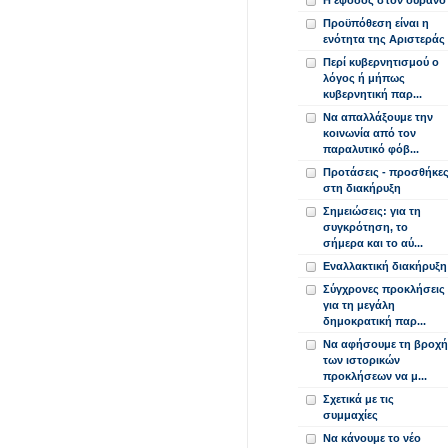
Η έφοδος στον ουρανό
Προϋπόθεση είναι η
ενότητα της Αριστεράς
Περί κυβερνητισμού ο
λόγος ή μήπως
κυβερνητική παρ...
Να απαλλάξουμε την
κοινωνία από τον
παραλυτικό φόβ...
Προτάσεις - προσθήκε
στη διακήρυξη
Σημειώσεις: για τη
συγκρότηση, το
σήμερα και το αύ...
Εναλλακτική διακήρυξη
Σύγχρονες προκλήσεις
για τη μεγάλη
δημοκρατική παρ...
Να αφήσουμε τη βροχή
των ιστορικών
προκλήσεων να μ...
Σχετικά με τις
συμμαχίες
Να κάνουμε το νέο