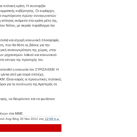
και πολιτική κρίση. Η ανυπαρξία
ικομματικής κυβέρνησης. Οι κυρίαρχες
ή και συμπόρευση πρώην συναγωνιστών
ισότητας ανάμεσα στα κράτη μέλη της,
του Νότου, με ακραίο παράδειγμα την
πλατιά και ισχυρή κοινωνική πλειοψηφία,
η, που θα θέση τις βάσεις για την
γική ανασυγκρότηση της χώρας, στην
ων μηχανισμών λαϊκού και κοινωνικού
στο κέντρο της προσοχής του.
ιστευθεί η κοινωνία τον ΣΥΡΙΖΑ ΕΚΜ. Η
μίντια από μια σειρά στελέχη,
Μ. Είναι καιρός οι προσωπικές πολιτικές
 όροι για τη συνένωση της Αριστεράς σε
εψης, να διευρύνουν και να φωτίσουν
ομένων στα ΜΜΕ
 από
Avgi Blog
30 Νοε 2012
στις
12:00 π.μ.