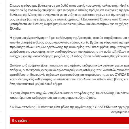
Σήμερα η χώρα μας βρίσκεται σε μια βαθιά οικονομική, κοινωνική, πολιτιστική, ηθική 
ευρωπαϊκής πολιτικής επιβεβαιώθηκε περίτρανα από τις πράξεις και ενέργειες της τρ
δυνάμεις της Δύσης, σε συνεργασία με το ντόπιο αστικό κατεστημένο και την ανοχ
μας, μετέτρεψαν τη χώρας μας σε αποικία χρέους. Η Ευρωπαϊκή Ένωση, από Ένωση 
μετατρέπεται σε Ένωση διαβαθμισμένων δικαιωμάτων και δυνατοτήτων για τις χώρες 
Ελλάδα.
Η χώρα μας έχει ανάγκη από μια κυβέρνηση της Αριστεράς, που θα στηρίζεται σε μια 
που θα ανατρέψει όλους τους μνημονικούς νόμους και θα βγάλει τη χώρα από την κρίσ
προώθηση νέων θεσμών οργάνωσης της οικονομίας, που θα συμβάλει στην παραγω
ς
ανόρθωση της οικονομίας, στην αναδιοργάνωση του κράτους, στην ανάπτυξη όλων τ
ελέγχου, για την ανοικοδόμηση μιας άλλης Ελλάδας, όπου ο άνθρωπος θα βρίσκεται 
Ωστόσο το ζητούμενο είναι η σαφήνεια των αμέσων κυβερνητικών στόχων για να εμπ
ασάφεια, οι αντικρουόμενες και αλληλοαναιρούμενες απόψεις, που διατυπώνονται στα 
εμποδίζουν τη δημιουργία σχέσεων εμπιστοσύνης και συμπόρευσης με τον ΣΥΡΙΖΑ ΕΚ
και οι ιδεολογικές καθαρότητες να αποτελέσουν παρελθόν, να τεθούν νέες βάσεις και
ένα ριζοσπαστικό μαζικό λαϊκό κόμμα.
Η κρισιμότητα των στιγμών επιβάλλει ώστε οι αποφάσεις της Πανελλαδικής Συνδιάσκ
παραπέρα τους κυβερνητικούς και προγραμματικούς στόχους.
* Ο Κωνσταντίνος Ι. Νικόλτσιος είναι μέλος της οργάνωσης ΣΥΡΙΖΑ ΕΚΜ των εργαζ
Αναρτήθηκε
0 σχόλια: