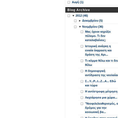
Αυγή (1)
Blog Archive
▼
2012 (46)
►
Δεκεμβρίου (5)
▼
Νοεμβρίου (36)
Μας έχουν κηρύξει
πόλεμο. Τι δεν
καταλαβαίνεις;
Ιστορική ανάγκη η
ενιαία έκφραση και
δράση της Αρι...
Τι κόμμα θέλω και τι δε
θέλω
Η δημιουργική
αντίδραση της νεολαία
Σ...Υ...Ρ...Ι...Ζ...Α... Εδώ
και τώρα
Η αντίστροφη μέτρηση
Λαχτάρησα μια χώρα...
"Νεοφιλελευθερισμός, 
δρόμος για την
κοινωνική βα...