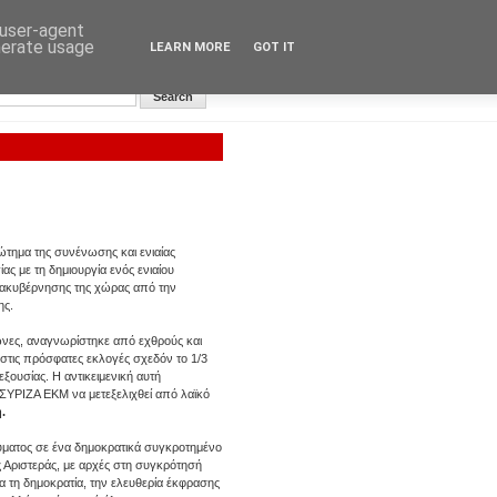
 user-agent
nerate usage
LEARN MORE
GOT IT
Αυγή: Κεντρική σελίδα
ώτημα της συνένωσης και ενιαίας
ς με τη δημιουργία ενός ενιαίου
διακυβέρνησης της χώρας από την
ης.
ώνες, αναγνωρίστηκε από εχθρούς και
στις πρόσφατες εκλογές σχεδόν το 1/3
ξουσίας. Η αντικειμενική αυτή
 ΣΥΡΙΖΑ ΕΚΜ να μετεξελιχθεί από λαϊκό
.
ρεύματος σε ένα δημοκρατικά συγκροτημένο
 Αριστεράς, με αρχές στη συγκρότησή
α τη δημοκρατία, την ελευθερία έκφρασης