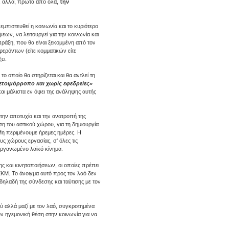
ς, αλλά, πρώτα από όλα,
την
εμπιστευθεί η κοινωνία και το κυριότερο
εων, να λειτουργεί για την κοινωνία και
 πράξη, που θα είναι ξεκομμένη από τον
ρόντων (είτε κομματικών είτε
ει.
 οποίο θα στηρίζεται και θα αντλεί τη
ετοιμόρροπο και χωρίς εφεδρείες»
αι μάλιστα εν όψει της ανάληψης αυτής
την αποτυχία και την ανατροπή της
ση του αστικού χώρου, για τη δημιουργία
Μη περιμένουμε ήρεμες ημέρες. Η
υς χώρους εργασίας, σ' όλες τις
 οργανωμένο λαϊκό κίνημα.
ης και κινητοποιήσεων, οι οποίες πρέπει
ΚΜ. Το άνοιγμα αυτό προς τον λαό δεν
 δηλαδή της σύνδεσης και ταύτισης με τον
ού αλλά μαζί με τον λαό, συγκροτημένα
υν ηγεμονική θέση στην κοινωνία για να