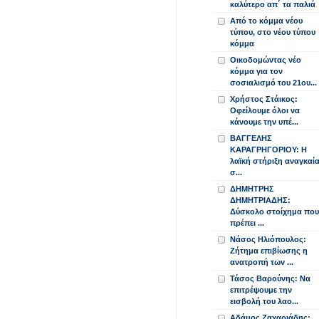
καλύτερο απ΄ τα παλιά
Από το κόμμα νέου
τύπου, στο νέου τύπου
κόμμα
Οικοδομώντας νέο
κόμμα για τον
σοσιαλισμό του 21ου...
Χρήστος Στάικος:
Οφείλουμε όλοι να
κάνουμε την υπέ...
ΒΑΓΓΕΛΗΣ
ΚΑΡΑΓΡΗΓΟΡΙΟΥ: Η
λαϊκή στήριξη αναγκαί
σ...
ΔΗΜΗΤΡΗΣ
ΔΗΜΗΤΡΙΑΔΗΣ:
Δύσκολο στοίχημα που
πρέπει ...
Νάσος Ηλιόπουλος:
Ζήτημα επιβίωσης η
ανατροπή των ...
Τάσος Βαρούνης: Να
επιτρέψουμε την
εισβολή του λαο...
Αδάμος Ζαχαριάδης: