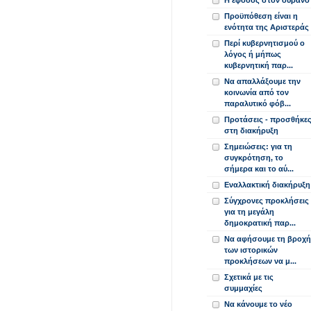
Η έφοδος στον ουρανό
Προϋπόθεση είναι η
ενότητα της Αριστεράς
Περί κυβερνητισμού ο
λόγος ή μήπως
κυβερνητική παρ...
Να απαλλάξουμε την
κοινωνία από τον
παραλυτικό φόβ...
Προτάσεις - προσθήκε
στη διακήρυξη
Σημειώσεις: για τη
συγκρότηση, το
σήμερα και το αύ...
Εναλλακτική διακήρυξη
Σύγχρονες προκλήσεις
για τη μεγάλη
δημοκρατική παρ...
Να αφήσουμε τη βροχή
των ιστορικών
προκλήσεων να μ...
Σχετικά με τις
συμμαχίες
Να κάνουμε το νέο