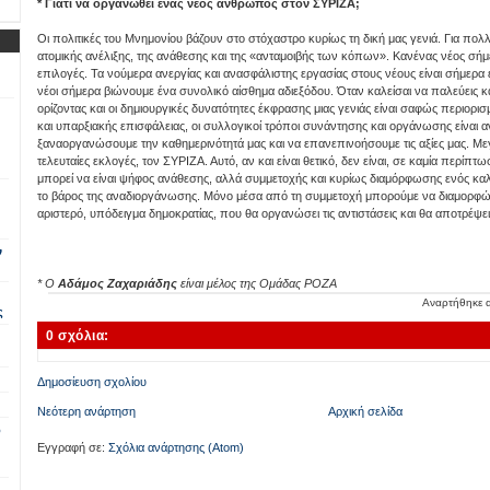
* Γιατί να οργανωθεί ένας νέος άνθρωπος στον ΣΥΡΙΖΑ;
Οι πολιτικές του Μνημονίου βάζουν στο στόχαστρο κυρίως τη δική μας γενιά. Για πο
ατομικής ανέλιξης, της ανάθεσης και της «ανταμοιβής των κόπων». Κανένας νέος σήμε
επιλογές. Τα νούμερα ανεργίας και ανασφάλιστης εργασίας στους νέους είναι σήμερα εφ
νέοι σήμερα βιώνουμε ένα συνολικό αίσθημα αδιεξόδου. Όταν καλείσαι να παλεύεις κ
ορίζοντας και οι δημιουργικές δυνατότητες έκφρασης μιας γενιάς είναι σαφώς περιορισ
και υπαρξιακής επισφάλειας, οι συλλογικοί τρόποι συνάντησης και οργάνωσης είναι α
ξαναοργανώσουμε την καθημερινότητά μας και να επανεπινοήσουμε τις αξίες μας. Μεγ
τελευταίες εκλογές, τον ΣΥΡΙΖΑ. Αυτό, αν και είναι θετικό, δεν είναι, σε καμία περίπ
μπορεί να είναι ψήφος ανάθεσης, αλλά συμμετοχής και κυρίως διαμόρφωσης ενός καλύ
το βάρος της αναδιοργάνωσης. Μόνο μέσα από τη συμμετοχή μπορούμε να διαμορφώ
αριστερό, υπόδειγμα δημοκρατίας, που θα οργανώσει τις αντιστάσεις και θα αποτρέψε
ν
* Ο
Αδάμος Ζαχαριάδης
είναι μέλος της Ομάδας ΡΟΖΑ
Αναρτήθηκε
ς
0 σχόλια:
Δημοσίευση σχολίου
Νεότερη ανάρτηση
Αρχική σελίδα
ο
Εγγραφή σε:
Σχόλια ανάρτησης (Atom)