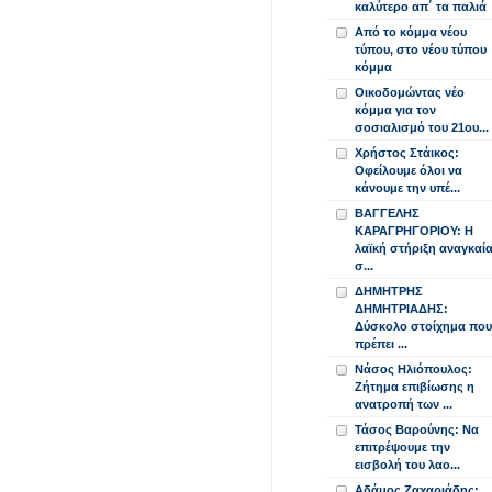
καλύτερο απ΄ τα παλιά
Από το κόμμα νέου
τύπου, στο νέου τύπου
κόμμα
Οικοδομώντας νέο
κόμμα για τον
σοσιαλισμό του 21ου...
Χρήστος Στάικος:
Οφείλουμε όλοι να
κάνουμε την υπέ...
ΒΑΓΓΕΛΗΣ
ΚΑΡΑΓΡΗΓΟΡΙΟΥ: Η
λαϊκή στήριξη αναγκαί
σ...
ΔΗΜΗΤΡΗΣ
ΔΗΜΗΤΡΙΑΔΗΣ:
Δύσκολο στοίχημα που
πρέπει ...
Νάσος Ηλιόπουλος:
Ζήτημα επιβίωσης η
ανατροπή των ...
Τάσος Βαρούνης: Να
επιτρέψουμε την
εισβολή του λαο...
Αδάμος Ζαχαριάδης: