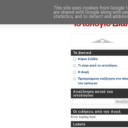
Η Αυγή
This site uses cookies from Google to
are shared with Google along with pe
Περί ΣΥΝ, ΣΥΡΙΖΑ και ευρωεκ
statistics, and to detect and addres
Ιστολόγιο Δια
Τα βασικά
Κύρια Σελίδα
Τι είναι αυτό το ιστολόγιο;
Η Αυγή
Προηγούμενη συζήτηση στο blo
του syriza.eu
Αναζήτηση αυτού του
ιστολογίου
Οι ειδήσεις από την Αυγή
Error loading feed.
Labels