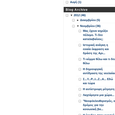
Αυγή (1)
Blog Archive
▼
2012 (46)
►
Δεκεμβρίου (5)
▼
Νοεμβρίου (36)
Μας έχουν κηρύξει
πόλεμο. Τι δεν
καταλαβαίνεις;
Ιστορική ανάγκη η
ενιαία έκφραση και
δράση της Αρι...
Τι κόμμα θέλω και τι δε
θέλω
Η δημιουργική
αντίδραση της νεολαία
Σ...Υ...Ρ...Ι...Ζ...Α... Εδώ
και τώρα
Η αντίστροφη μέτρηση
Λαχτάρησα μια χώρα...
"Νεοφιλελευθερισμός, 
δρόμος για την
κοινωνική βα...