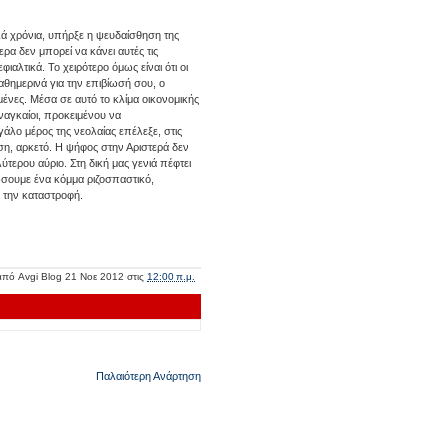
λλά χρόνια, υπήρξε η ψευδαίσθηση της
ρα δεν μπορεί να κάνει αυτές τις
ιαλτικά. Το χειρότερο όμως είναι ότι οι
αθημερινά για την επιβίωσή σου, ο
μένες. Μέσα σε αυτό το κλίμα οικονομικής
ναγκαίοι, προκειμένου να
άλο μέρος της νεολαίας επέλεξε, στις
τωση, αρκετό. Η ψήφος στην Αριστερά δεν
τερου αύριο. Στη δική μας γενιά πέφτει
σουμε ένα κόμμα ριζοσπαστικό,
ι την καταστροφή.
 από
Avgi Blog
21 Νοε 2012
στις
12:00 π.μ.
Παλαιότερη Ανάρτηση