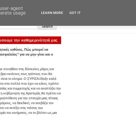
 user-agent
nerate usage
LEARN MORE
GOT IT
Αυγή: Κεντρική σελίδα
ώσουμε την καθημερινότητά μας
ητικές ευθύνες. Πώς μπορεί να
ασφαλείας" για να μην γίνει και ο
με συνηθίσει στις δύσκολες μάχες και
 βρει εκείνους τους τρόπους που θα
είναι το κίνημα. Ο ΣΥΡΙΖΑ έδειξε καλά
εσα στα πολλά που έχει να κάνει, πρέπει
ίας και συμμετοχής και να αναπτύξει την
, η κυβέρνηση της Αριστεράς θα πρέπει να
ροϋπόθεση για την επιτυχία μιας τέτοιας
όμους, να διεκδικεί, να ανεβάζει τον
 να αντέξει στις πιέσεις του
ία του κινήματος, να το βλέπει ως μια