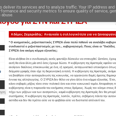
 deliver its services and to analyze traffic. Your IP address and
rformance and security metrics to ensure quality of service, ge
λογικού αποτελέσματος: από την εφημερίδα "Αυγή"
s abuse.
λόγου για ΣΥΝ και ΣΥΡΙΖΑ
Αδάμος Ζαχαριάδης: Αναγκαία η συλλογικότητα για να ξαναοργαν
* Ο κινηματικός, ριζοσπαστικός ΣΥΡΙΖΑ είναι πολύ πιθανό να αναλάβει κυβερν
συνδυαστεί ο ριζοσπαστισμός με τον... κυβερνητισμό; Ποιες είναι οι "δικλίδες 
ΣΥΡΙΖΑ ένα ακόμη κόμμα εξουσίας;
Είναι αλήθεια ότι ο συνδυασμός αυτός φαντάζει δύσκολο να επιτευχθεί. Ωστόσο, έχου
αυτή θα είναι άλλη μία από όσες έχουμε δώσει. Η κυβέρνηση της Αριστεράς οφείλει να
ανοίγουν διαύλους επικοινωνίας με ένα, εξ ορισμού, ανταγωνιστικό υποκείμενο όπως 
g
δείγματα γραφής όταν είχε τη διερευνητική εντολή. Η κυβέρνηση της Αριστεράς, ανάμ
να βοηθήσει στην αυτοοργάνωση της κοινωνίας, να οργανώσει δομές άμεσης δημοκρατ
έννοια της αλληλεγγύης. Ο ΣΥΡΙΖΑ δεν θέλει να γίνει άλλο ένα κόμμα εξουσίας. Έτσι
κάνει σοβαρές ρήξεις τόσο στον πολιτικό όσο και στον κοινωνικό τομέα. Απαραίτητη π
κυβέρνησης είναι η παρουσία του κινήματος στους δρόμους. Χωρίς τον κόσμο στους δρ
πήχυ των ρήξεων και των ανατροπών, καμιά κυβέρνηση της Αριστεράς δεν θα μπορέσει
συστήματος. Η κυβέρνηση της Αριστεράς, λοιπόν, πρέπει, σεβόμενη πάντα την αυτονομ
ασπίδα και δεν θα πρέπει ούτε να το φοβάται ούτε να δυσπιστεί απέναντί του.