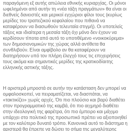
παραγόμενη εξ αυτής απώλεια εθνικής κυριαρχίας. Οι μόνοι
ωφελημένοι από αυτήν τη «νέα τάξη πραγμάτων» θα είναι οι
διεθνείς δανειστές και μερικοί εγχώριοι φίλοι τους (κυρίως
μερίδες του τραπεζικού κεφαλαίου που πιθανά να
καταφέρουν να διασωθούν τελευταία στιγμή). Οι υποτελείς
τάξεις και ιδιαίτερα η μεσαία τάξη όχι μόνο δεν έχουν να
κερδίσουν τίποτα από αυτό το υποτιθέμενο «νοικοκύρεμα»
των δημοσιονομικών της χώρας αλλά αντίθετα θα
συνθλιβούν. Είναι αμφίβολο αν θα καταφέρουν να
διατηρήσουν υπό τον πλήρη έλεγχό τους τις επιχειρήσεις
τους ακόμα και σημαντικές μερίδες της κρατικοδίαιτης
ελληνικής αστικής τάξης.
Η αριστερά μπροστά σε αυτήν την κατάσταση δεν μπορεί να
ομφαλοσκοπεί, να πειραματίζεται, να διασπάται, να
«τακτικίζει» χωρίς αρχές. Ότι πιο πλούσιο και βαρύ διαθέτει
στον προγραμματικό της καμβά, ότι πιο αιχμηρό διαθέτει
στην ιδεολογική της φαρέτρα, ότι πιο έμπειρο και μάχιμο
υπάρχει στο πολιτικό της προσωπικό πρέπει να αξιοποιηθεί
με τον καλύτερο δυνατό τρόπο. Κανονικά αυτό το διάστημα η
αριστερά θα έπρεπε να δώσει το σήμα της μεγαλύτερης