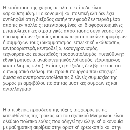
Η κατάσταση της χώρας σε όλα τα επίπεδα είναι
ναρκοθετημένη. Η οικονομική και πολιτική ελίτ δεν έχει
αντιληφθεί ότι η διέξοδος αυτήν την φορά δεν περνά μέσα
από τις εν πολλοίς πατενταρισμένες και διαφοροποιημένες
μεταπολιτευτικές στρατηγικές απόσπασης συναίνεσης των
δύο κομμάτων εξουσίας και των περιστασιακών δορυφόρων
ή συμμάχων τους (δικομματισμός, επιλεκτική «κάθαρση»,
κεντροαριστερά, κεντροδεξιά, εκσυγχρονισμός,
τεχνοκρατικός ευρωπαϊκός προσανατολισμός, «υπεύθυνη»
εθνική ρητορεία, αναδιανεμητικός λαϊκισμός, εξαρτημένος
καπιταλισμός κ.λπ.). Επίσης η διέξοδος δεν βρίσκεται στο
διπλωματικό σλάλομ του πρωθυπουργού που επιχειρεί
άμεσα να αναπροσανατολίσει τις διεθνείς συμμαχίες της
χώρας με αμφιβόλου ποιότητας μυστικές συμφωνίες και
ανταλλάγματα.
Η απευθείας πρόσδεση της τύχης της χώρας με τις
κατευθύνσεις της τρόικας και του σχετικού Μνημονίου είναι
ολέθριο πολιτικό λάθος που οδηγεί την ελληνική οικονομία
με μαθηματική ακρίβεια στην οριστική χρεωκοπία και στην