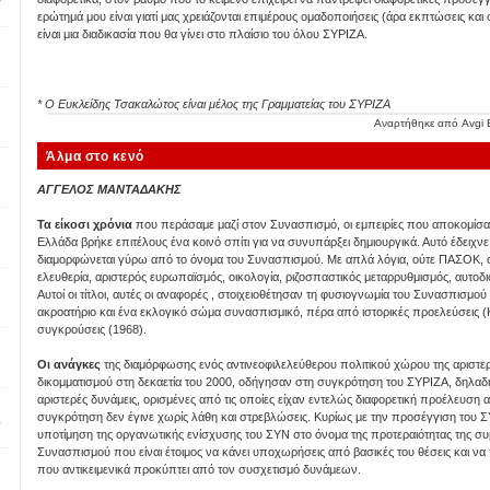
ερώτημά μου είναι γιατί μας χρειάζονται επιμέρους ομαδοποιήσεις (άρα εκπτώσεις και 
είναι μια διαδικασία που θα γίνει στο πλαίσιο του όλου ΣΥΡΙΖΑ.
* Ο Ευκλείδης Τσακαλώτος είναι μέλος της Γραμματείας του ΣΥΡΙΖΑ
Αναρτήθηκε από
Avgi 
Άλμα στο κενό
ΑΓΓΕΛΟΣ ΜΑΝΤΑΔΑΚΗΣ
Τα είκοσι χρόνια
που περάσαμε μαζί στον Συνασπισμό, οι εμπειρίες που αποκομίσαμε
Ελλάδα βρήκε επιτέλους ένα κοινό σπίτι για να συνυπάρξει δημιουργικά. Αυτό έδειχν
διαμορφώνεται γύρω από το όνομα του Συνασπισμού. Με απλά λόγια, ούτε ΠΑΣΟΚ, ού
ελευθερία, αριστερός ευρωπαϊσμός, οικολογία, ριζοσπαστικός μεταρρυθμισμός, αυτοδιο
Αυτοί οι τίτλοι, αυτές οι αναφορές , στοιχειοθέτησαν τη φυσιογνωμία του Συνασπισμο
ακροατήριο και ένα εκλογικό σώμα συνασπισμικό, πέρα από ιστορικές προελεύσεις (
συγκρούσεις (1968).
Οι ανάγκες
της διαμόρφωσης ενός αντινεοφιλελεύθερου πολιτικού χώρου της αριστερ
δικομματισμού στη δεκαετία του 2000, οδήγησαν στη συγκρότηση του ΣΥΡΙΖΑ, δηλαδ
αριστερές δυνάμεις, ορισμένες από τις οποίες είχαν εντελώς διαφορετική προέλευση α
συγκρότηση δεν έγινε χωρίς λάθη και στρεβλώσεις. Κυρίως με την προσέγγιση του Σ
ς
υποτίμηση της οργανωτικής ενίσχυσης του ΣΥΝ στο όνομα της προτεραιότητας της συ
Συνασπισμού που είναι έτοιμος να κάνει υποχωρήσεις από βασικές του θέσεις και να π
που αντικειμενικά προκύπτει από τον συσχετισμό δυνάμεων.