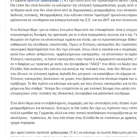
η Γερμανία
αγαπητέ αρθρογράφε (Τ.Α.)
έχει λύσει από τον προηγούμενο αιώνα. Προφ
Die Linke δεν είναι δυνατόν να καλύψουν την ελληνική πραγματικότητα, χωρίς αυτό να
τα θέματα αυτά που δεν είναι άλλα από τις δημοκρατικές μεταρρυθμίσεις που απαιτού
διεθνούς πολιτικής. Μεταρρυθμίσεις που κάποιοι ντόπιοι "αριστεροί" αρνούνται επίμο
αρέσκονται σε συνθήματα και καταγγελιολογία της Ε.Ε. και του ΔΝΤ και εκεί τελειώνου
Ένα δεύτερο θέμα -για να πιάσω ένα μόνο θέμα από την επικαιρότητα- είναι η σύγχυ
συγκροτημένες δυνάμεις της αριστεράς για το τι είναι πραγματικός αγώνας και τι όχι. 
θεωρούν ότι πρέπει να αποκλείουμε λιμάνια και πλοία, για να προστατεύσουμε δήθε
καθιέρωση της ελεύθερης ναυσιπλοΐας. Όμως οι Έλληνες ναυτεργάτες δεν προστατεύο
οικονομική δραστηριότητα που δεν έχει σύνορα, όπως είναι η ναυτιλία και ο τουρισμό
αυτοί που ωθούν ανθρώπους -αμφιλεγόμενους ναυτεργάτες- να αποκλείουν τα λιμάνια κ
Έλληνες ναυτεργάτες, οι Ιταλοί ναυτεργάτες στην Ιταλία ή οι Αμερικανοί ναυτεργάτες
σε τι διαφέρει ως πρακτική με αυτήν του ξενοφοβικού "ΛΑΟΣ" που θέλει να διώξει το
Ελλάδα; Κάτι ανάλογο δεν κάνουν και αυτοί με την πολιτική τους, όταν δεν θέλουν ν
που δένουν σε ελληνικά λιμάνια; Δηλαδή δεν μπορούν να καταλάβουν ότι σήμερα σε 
Έλληνες ναυτεργάτες δουλεύουν σε χώρες που βρίσκονται στα τέσσερα σημεία του ορ
πρόβλημα. Το ίδιο πρέπει να κάνουμε και εμείς για τους ξένους ναυτεργάτες και τα ξ
μέτρα και δύο σταθμά. Ύστερα δεν επιτρέπεται σε μια πολιτική δύναμη που μιλάει στο 
υπερισχύουν στην πολιτική της εθνικιστικά, ξενοφοβικά και ρατσιστικά σύνδρομα.
Ένα άλλο θέμα είναι οι επιβαλλόμενες συμμαχίες για την υλοποίηση ενός τέτοιου π
μεταρρυθμίσεων και αλλαγών. Ευτυχώς το Die Linke δεν έχει ως πρότυπο τους ντόπιο
πολλά κρατίδια της Γερμανίας αλλά και στην τοπική αυτοδιοίκηση συνεργάζονται με τ
οικολόγους - πράσινους. Αν πεις κάτι τέτοιο στην Ελλάδα θα σε στολίσουν με φράσει
ηχηρά παρόμοια.
Δεν αρκεί λοιπόν αγαπητέ αρθρογράφε (Τ.Α.) να κάνουμε τη σωστή διάγνωση για τον