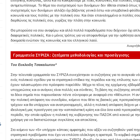
ελληνικής κοινωνίας, αλλά και να καθορίσουμε με ποιες κοινωνικές και πολιτικές συ
αντιμετωπίσουμε. Το θέμα του συσχετισμού των δυνάμεων δεν τίθεται στατικά όπως τ
συσχετισμός των δυνάμεων αλλάζει όχι βάζοντας γενικά έστω και υπερβολικά φιλόδο
κοινωνία και τους πολίτες με την πολιτική σου. Και όταν επανειλημμένα οι πολίτες σο
διορθώνεις τις πολιτικές σου, γυρίζεις την πλάτη στην κοινωνία.
Θα μπορούσα να σου αναφέρω και αλλά πολλά παραδείγματα που δείχνουν όχι απλά
διαφορετικές πολιτικές. Και ο μόνος τρόπος για να αποφανθούμε για την ορθότητα αυτ
δοκιμασία ενώπιον της κοινωνίας και του ελληνικού λαού.
Αναρτήθ
Γραμματεία ΣΥΡΙΖΑ: ζητήματα μεθοδολογίας και προσέγγισης
Του Ευκλειδη Τσακαλωτου*
Στην τελευταία γραμματεία του ΣΥΡΙΖΑ συνεχίστηκαν οι συζητήσεις για το αναγκαίο ν
ενός πολιτικού σχεδίου για τα στρατηγικά επίδικα της περιόδου και της επίλυσης τ
έχουν ταλαιπωρήσει στο πρόσφατο παρελθόν. Μέχρι το τέλος της ερχόμενης εβδομάδα
υποχρεώσεις και οι ανάγκες είναι πολλές και σύνθετες. Τη βάση της συζήτησης αποτέ
τα δέκα σημεία που παρουσίασαν πέντε σύντροφοι με αναφορά στο «Μέτωπο». Η αντ
την πολιτική απόφαση του συνεδρίου, κείμενο που θέτει τις βασικές μας προτεραιότητες
τρέχουν και θα υπάρχουν και αναπροσαρμογές, αλλά η πολιτική απόφαση δείχνει με σ
ιδεολογική μας προσέγγιση για την καπιταλιστική κρίση και όλα όσα κατά προτεραιότ
περίοδο, την οποία ορίζουν η πολιτική της κυβέρνησης του ΠΑΣΟΚ από κοινού με την τρ
χρήσιμη για να διαπιστώσουμε συγκλίσεις και αποκλίσεις.
ύ
Στο κείμενο των «5» υπήρχαν κάποιες αμφισημίες που αξίζει να συζητηθούν γιατί π
στρατηγικά προβλήματα που έχει να επιλύσει ολόκληρη η αριστερά. Το κομβικό σημείο
το πού απευθύνονται οι προτάσεις του ΣΥΡΙΖΑ. Θυμίζω ότι πριν από λίγα χρόνια όταν 