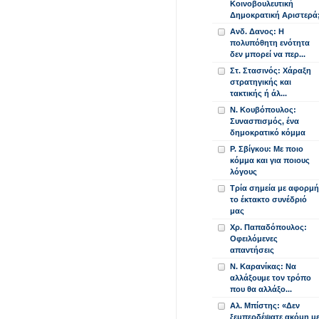
Κοινοβουλευτική
Δημοκρατική Αριστερά
Ανδ. Δανος: Η
πολυπόθητη ενότητα
δεν μπορεί να περ...
Στ. Στασινός: Χάραξη
στρατηγικής και
τακτικής ή άλ...
Ν. Κουβόπουλος:
Συνασπισμός, ένα
δημοκρατικό κόμμα
Ρ. Σβίγκου: Με ποιο
κόμμα και για ποιους
λόγους
Τρία σημεία με αφορμή
το έκτακτο συνέδριό
μας
Χρ. Παπαδόπουλος:
Οφειλόμενες
απαντήσεις
Ν. Καρανίκας: Να
αλλάξουμε τον τρόπο
που θα αλλάξο...
Αλ. Μπίστης: «Δεν
ξεμπερδέψατε ακόμη μ