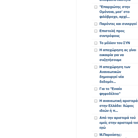
"Επαρχιώτης στην
Ομόνοια, μεσ' στο
ψιλόβροχο, αρχέ...
Παρόντες και συνεργοί
Επιστολή προς
συντρόφους
Το μέλλον του ΣΥΝ
Η αποχώρηση ας γίνει
ευκαιρία για να
συζητήσουμε
Η αποχώρηση των
Ανανεωτικών
δημιουργεί νέα
δεδομέν...
Για το "Ενιαίο
ψηφοδέλτιο"
Η ανανεωτική αριστερά
στην Ελλάδα: Χώρος
ιδεών ή π...
Από την αριστερά τού
εμείς στην αριστερά το
εγώ
Μ.Παρούσης: