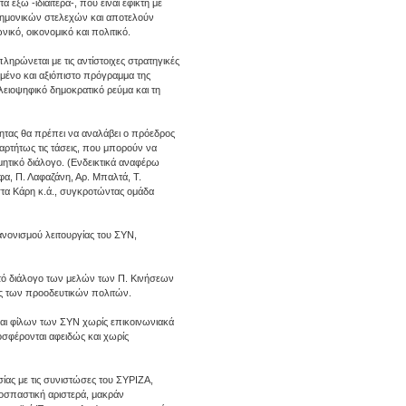
έξω -ιδιαίτερα-, που είναι εφικτή με
στημονικών στελεχών και αποτελούν
ικό, οικονομικό και πολιτικό.
ηρώνεται με τις αντίστοιχες στρατηγικές
ημένο και αξιόπιστο πρόγραμμα της
λειοψηφικό δημοκρατικό ρεύμα και τη
τας θα πρέπει να αναλάβει ο πρόεδρος
αρτήτως τις τάσεις, που μπορούν να
μητικό διάλογο. (Ενδεικτικά αναφέρω
α, Π. Λαφαζάνη, Αρ. Μπαλτά, Τ.
στα Κάρη κ.ά., συγκροτώντας ομάδα
νονισμού λειτουργίας του ΣΥΝ,
ιχτό διάλογο των μελών των Π. Κινήσεων
ς των προοδευτικών πολιτών.
και φίλων των ΣΥΝ χωρίς επικοινωνιακά
σφέρονται αφειδώς και χωρίς
ίας με τις συνιστώσες του ΣΥΡΙΖΑ,
ζοσπαστική αριστερά, μακράν