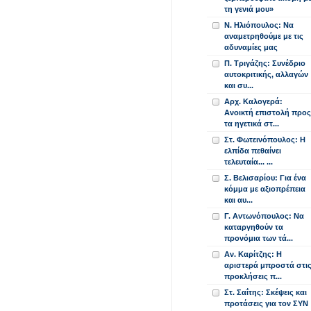
τη γενιά μου»
Ν. Ηλιόπουλος: Να
αναμετρηθούμε με τις
αδυναμίες μας
Π. Τριγάζης: Συνέδριο
αυτοκριτικής, αλλαγών
και συ...
Αρχ. Καλογερά:
Ανοικτή επιστολή προς
τα ηγετικά στ...
Στ. Φωτεινόπουλος: Η
ελπίδα πεθαίνει
τελευταία... ...
Σ. Βελισαρίου: Για ένα
κόμμα με αξιοπρέπεια
και αυ...
Γ. Αντωνόπουλος: Να
καταργηθούν τα
προνόμια των τά...
Αν. Καρίτζης: Η
αριστερά μπροστά στι
προκλήσεις π...
Στ. Σαΐτης: Σκέψεις και
προτάσεις για τον ΣΥΝ