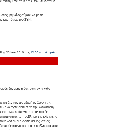
υρωπαϊκή Ένωση κ.λπ.), που συνιστούν
ατος, βεβαίως σύμφωνα με τις
κής καμπάνιας του ΣΥΝ.
Blog
29 Ιουν 2010
στις
12:00 π.μ.
0 σχόλια
μούς δύναμης ή όχι, ούτε αν η κάθε
ι ότι δεν κάνει σοβαρή ανάλυση της
ει να αναγνωρίσει αυτή την κατάσταση
της, ονειρευόμενη "σοσιαλιστικές
αγματικότητα, το πρόβλημα της ελληνικής
ταξη δεν είναι ο σοσιαλισμός, όπως
 θεσμούς και νοοτροπία, προβλήματα που