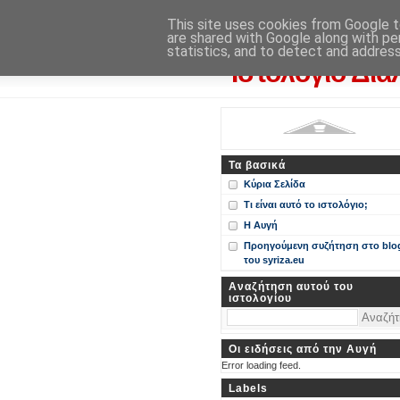
Η Αυγή
This site uses cookies from Google to
are shared with Google along with pe
Περί ΣΥΝ, ΣΥΡΙΖΑ και ευρωεκ
statistics, and to detect and addres
Ιστολόγιο Δια
Τα βασικά
Κύρια Σελίδα
Τι είναι αυτό το ιστολόγιο;
Η Αυγή
Προηγούμενη συζήτηση στο blo
του syriza.eu
Αναζήτηση αυτού του
ιστολογίου
Οι ειδήσεις από την Αυγή
Error loading feed.
Labels