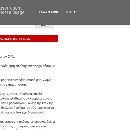
 user-agent
nerate usage
LEARN MORE
GOT IT
Αυγή: Κεντρική σελίδα
εωτικής αριστεράς
ει τον ΣΥΝ.
με συναίσθηση ευθύνης να προχωρήσουμε
ρες επικοινωνίας μεταξύ μας, χωρίς
πες, σε πρώτη φάση.
ς τις τάσεις, δοθέντος και ότι
πόλυτη αλήθεια), σαν κόμμα μέσα στο
 έστω μορατόριουμ, αυτής της κάθετης
χο ιδεολογικό ρεύμα, σε σύντομο κείμενό
αλλά ακόμη δεν έχει δημοσιευθεί).
κά, εφόσον τηρηθούν οι προμνησθείσες
 ΣΥΝ στις απαιτήσεις των καιρών.