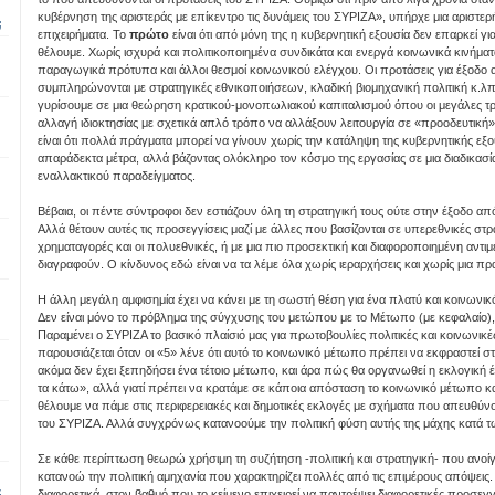
κυβέρνηση της αριστεράς με επίκεντρο τις δυνάμεις του ΣΥΡΙΖΑ», υπήρχε μια αριστερ
;
επιχειρήματα. Το
πρώτο
είναι ότι από μόνη της η κυβερνητική εξουσία δεν επαρκεί 
θέλουμε. Χωρίς ισχυρά και πολιτικοποιημένα συνδικάτα και ενεργά κοινωνικά κινήμα
παραγωγικά πρότυπα και άλλοι θεσμοί κοινωνικού ελέγχου. Οι προτάσεις για έξοδο
συμπληρώνονται με στρατηγικές εθνικοποιήσεων, κλαδική βιομηχανική πολιτική κ.λπ.
γυρίσουμε σε μια θεώρηση κρατικού-μονοπωλιακού καπιταλισμού όπου οι μεγάλες τρ
αλλαγή ιδιοκτησίας με σχετικά απλό τρόπο να αλλάξουν λειτουργία σε «προοδευτική
είναι ότι πολλά πράγματα μπορεί να γίνουν χωρίς την κατάληψη της κυβερνητικής εξ
απαράδεκτα μέτρα, αλλά βάζοντας ολόκληρο τον κόσμο της εργασίας σε μια διαδικασί
εναλλακτικού παραδείγματος.
Βέβαια, οι πέντε σύντροφοι δεν εστιάζουν όλη τη στρατηγική τους ούτε στην έξοδο 
Αλλά θέτουν αυτές τις προσεγγίσεις μαζί με άλλες που βασίζονται σε υπερεθνικές στρ
χρηματαγορές και οι πολυεθνικές, ή με μια πιο προσεκτική και διαφοροποιημένη αντι
διαγραφούν. Ο κίνδυνος εδώ είναι να τα λέμε όλα χωρίς ιεραρχήσεις και χωρίς μια 
Η άλλη μεγάλη αμφισημία έχει να κάνει με τη σωστή θέση για ένα πλατύ και κοινωνικ
Δεν είναι μόνο το πρόβλημα της σύγχυσης του μετώπου με το Μέτωπο (με κεφαλαίο),
Παραμένει ο ΣΥΡΙΖΑ το βασικό πλαίσιό μας για πρωτοβουλίες πολιτικές και κοινωνικ
παρουσιάζεται όταν οι «5» λένε ότι αυτό το κοινωνικό μέτωπο πρέπει να εκφραστεί στ
ακόμα δεν έχει ξεπηδήσει ένα τέτοιο μέτωπο, και άρα πώς θα οργανωθεί η εκλογική
τα κάτω», αλλά γιατί πρέπει να κρατάμε σε κάποια απόσταση το κοινωνικό μέτωπο και
θέλουμε να πάμε στις περιφερειακές και δημοτικές εκλογές με σχήματα που απευθύν
του ΣΥΡΙΖΑ. Αλλά συγχρόνως κατανοούμε την πολιτική φύση αυτής της μάχης κατά τ
Σε κάθε περίπτωση θεωρώ χρήσιμη τη συζήτηση -πολιτική και στρατηγική- που ανοίγ
κατανοώ την πολιτική αμηχανία που χαρακτηρίζει πολλές από τις επιμέρους απόψεις. 
ε
διαφορετικά, στον βαθμό που το κείμενο επιχειρεί να παντρέψει διαφορετικές προσεγ