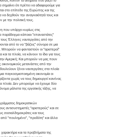
ανώς λοιπόν τα αιτήματα που βάζει το
 σημαίνει ότι πρέπει να αδιαφορούμε για
νται στο επίπεδο της Ευρώπης και της
να να δεχθούν την αναγκαιότητά τους και
ν με την πολιτική τους.
ση που υπάρχει κυρίως στις
Για παράδειγμα κάποιοι "επαναστάτες"
ν τους Έλληνες ναυτεργάτες από την
νται από το να "βάζεις" σύνορα σε μια
ς. Μπορούν να φανταστούν οι "αριστεροί"
αι τα πλοία, να κάνουν το ίδιο για τους
 στην Αμερική; Και μπορούν να μας πουν
υς οικονομικούς μετανάστες από την
α δουλεύουν ξένοι ναυτεργάτες στα πλοία
μια παγκοσμιοποιημένη οικονομία οι
ίζοντα χωρίς να τους δημιουργεί κανένας
ένα πλοία. Δεν μπορούμε να έχουμε δύο
όνομα μάλιστα της εργατικής τάξης, να
ρογράμματος δημοκρατικών
υς αντισυστημιστές "αριστερούς" και σε
ους σοσιαλδημοκράτες και τους
ς από "πουλημένο", "προδότη" και άλλα
 χαρακτήρα και τα προβλήματα της