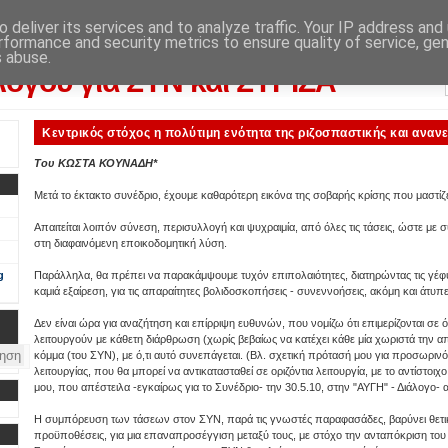
 deliver its services and to analyze traffic. Your IP address and
rformance and security metrics to ensure quality of service, ge
λογικού αποτελέσματος: από την εφημερίδα "Αυγή"
s abuse.
λόγου για ΣΥΝ και ΣΥΡΙΖΑ
Κεντρικός στόχος η πολύτιμη ενότητα της ριζοσπαστικής και αναν
Του ΚΩΣΤΑ ΚΟΥΝΑΔΗ*
Μετά το έκτακτο συνέδριο, έχουμε καθαρότερη εικόνα της σοβαρής κρίσης που μαστίζ
Απαιτείται λοιπόν σύνεση, περισυλλογή και ψυχραιμία, από όλες τις τάσεις, ώστε 
στη διαφαινόμενη εποικοδομητική λύση.
g
Παράλληλα, θα πρέπει να παρακάμψουμε τυχόν επιπολαιότητες, διατηρώντας τις γέφυ
καμιά εξαίρεση, για τις απαραίτητες βολιδοσκοπήσεις - συνεννοήσεις, ακόμη και άτυ
Δεν είναι ώρα για αναζήτηση και επίρριψη ευθυνών, που νομίζω ότι επιμερίζονται σε όλε
λειτουργούν με κάθετη διάρθρωση (χωρίς βεβαίως να κατέχει κάθε μία χωριστά την α
κόμμα (του ΣΥΝ), με ό,τι αυτό συνεπάγεται. (Βλ. σχετική πρότασή μου για προσωρινό
λειτουργίας, που θα μπορεί να αντικατασταθεί σε οριζόντια λειτουργία, με το αντίστοι
μου, που απέστειλα -εγκαίρως για το Συνέδριο- την 30.5.10, στην "ΑΥΓΗ" - Διάλογο- 
Η συμπόρευση των τάσεων στον ΣΥΝ, παρά τις γνωστές παραφασάδες, βαρύνει θετι
προϋποθέσεις, για μια επαναπροσέγγιση μεταξύ τους, με στόχο την ανταπόκριση του