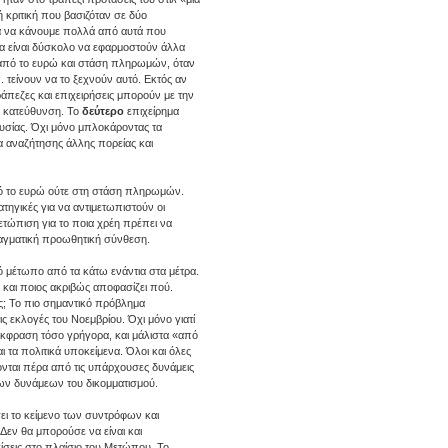
ή κριτική που βασιζόταν σε δύο
για να κάνουμε πολλά από αυτά που
τα είναι δύσκολο να εφαρμοστούν άλλα
 από το ευρώ και στάση πληρωμών, όταν
 τείνουν να το ξεχνούν αυτό. Εκτός αν
άπεζες και επιχειρήσεις μπορούν με την
» κατεύθυνση. Το
δεύτερο
επιχείρημα
ουσίας. Όχι μόνο μπλοκάροντας τα
α αναζήτησης άλλης πορείας και
από το ευρώ ούτε στη στάση πληρωμών.
ατηγικές για να αντιμετωπιστούν οι
μετώπιση για το ποια χρέη πρέπει να
πραγματική προωθητική σύνθεση.
ό μέτωπο από τα κάτω ενάντια στα μέτρα.
 και ποιος ακριβώς αποφασίζει πού.
ές; Το πιο σημαντικό πρόβλημα
ις εκλογές του Νοεμβρίου. Όχι μόνο γιατί
 έκφραση τόσο γρήγορα, και μάλιστα «από
 τα πολιτικά υποκείμενα. Όλοι και όλες
ονται πέρα από τις υπάρχουσες δυνάμεις
ων δυνάμεων του δικομματισμού.
ει το κείμενο των συντρόφων και
Δεν θα μπορούσε να είναι και
γίσεις στο πλαίσιο του Μετώπου. Το