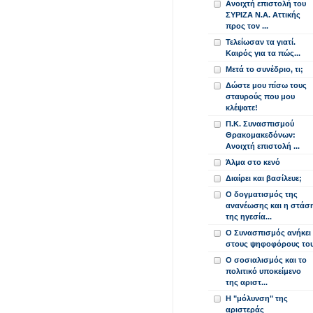
Ανοιχτή επιστολή του
ΣΥΡΙΖΑ Ν.Α. Αττικής
προς τον ...
Τελείωσαν τα γιατί.
Καιρός για τα πώς...
Μετά το συνέδριο, τι;
Δώστε μου πίσω τους
σταυρούς που μου
κλέψατε!
Π.Κ. Συνασπισμού
Θρακομακεδόνων:
Ανοιχτή επιστολή ...
Άλμα στο κενό
Διαίρει και βασίλευε;
Ο δογματισμός της
ανανέωσης και η στάσ
της ηγεσία...
Ο Συνασπισμός ανήκει
στους ψηφοφόρους το
Ο σοσιαλισμός και το
πολιτικό υποκείμενο
της αριστ...
Η "μόλυνση" της
αριστεράς