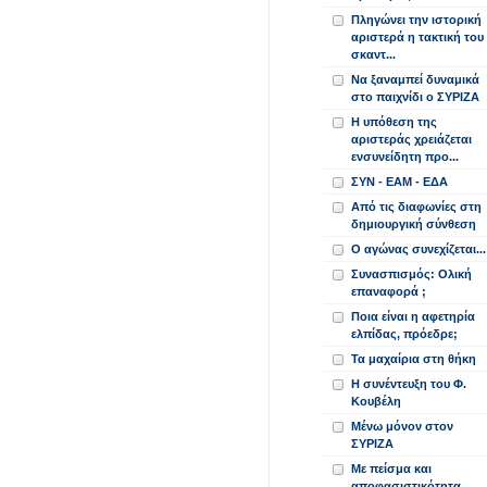
Πληγώνει την ιστορική
αριστερά η τακτική του
σκαντ...
Να ξαναμπεί δυναμικά
στο παιχνίδι ο ΣΥΡΙΖΑ
Η υπόθεση της
αριστεράς χρειάζεται
ενσυνείδητη προ...
ΣΥΝ - ΕΑΜ - ΕΔΑ
Από τις διαφωνίες στη
δημιουργική σύνθεση
Ο αγώνας συνεχίζεται...
Συνασπισμός: Ολική
επαναφορά ;
Ποια είναι η αφετηρία
ελπίδας, πρόεδρε;
Τα μαχαίρια στη θήκη
Η συνέντευξη του Φ.
Κουβέλη
Μένω μόνον στον
ΣΥΡΙΖΑ
Με πείσμα και
αποφασιστικότητα