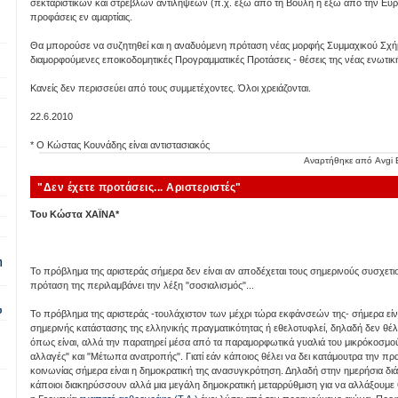
σεκταριστικών και στρεβλών αντιλήψεων (π.χ. έξω από τη Βουλή ή έξω από την Ε
προφάσεις εν αμαρτίαις.
Θα μπορούσε να συζητηθεί και η αναδυόμενη πρόταση νέας μορφής Συμμαχικού Σχήμ
διαμορφούμενες εποικοδομητικές Προγραμματικές Προτάσεις - θέσεις της νέας ενωτι
Κανείς δεν περισσεύει από τους συμμετέχοντες. Όλοι χρειάζονται.
22.6.2010
* Ο Κώστας Κουνάδης είναι αντιστασιακός
Αναρτήθηκε από
Avgi 
"Δεν έχετε προτάσεις... Αριστεριστές"
Του Κώστα ΧΑΪΝΑ*
η
Το πρόβλημα της αριστεράς σήμερα δεν είναι αν αποδέχεται τους σημερινούς συσχετισ
πρόταση της περιλαμβάνει την λέξη "σοσιαλισμός"...
υ
Το πρόβλημα της αριστεράς -τουλάχιστον των μέχρι τώρα εκφάνσεών της- σήμερα είνα
σημερινής κατάστασης της ελληνικής πραγματικότητας ή εθελοτυφλεί, δηλαδή δεν θέλ
όπως είναι, αλλά την παρατηρεί μέσα από τα παραμορφωτικά γυαλιά του μικρόκοσμού 
αλλαγές" και "Μέτωπα ανατροπής". Γιατί εάν κάποιος θέλει να δει κατάμουτρα την πρ
κοινωνίας σήμερα είναι η δημοκρατική της ανασυγκρότηση. Δηλαδή στην ημερήσια διά
κάποιοι διακηρύσσουν αλλά μια μεγάλη δημοκρατική μεταρρύθμιση για να αλλάξουμε