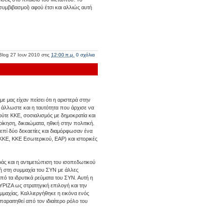
συμβιβασμοί) αφού έτσι και αλλιώς αυτή
Blog
27 Ιουν 2010
στις
12:00 π.μ.
0 σχόλια
 μας είχαν πείσει ότι η αριστερά στην
ε άλλωστε και η ταυτότητα που άρχισε να
τε ΚΚΕ, σοσιαλισμός με δημοκρατία και
ίκηση, δικαιώματα, ηθική στην πολιτική.
ύ επί δύο δεκαετίες και διαμόρφωσαν ένα
ΚΚΕ, ΚΚΕ Εσωτερικού, ΕΑΡ) και ιστορικές
άς και η αντιμετώπιση του ισοπεδωτικού
ή στη συμμαχία του ΣΥΝ με άλλες
πό τα ιδρυτικά ρεύματα του ΣΥΝ. Αυτή η
ΥΡΙΖΑ ως στρατηγική επιλογή και την
μμαχίας. Καλλιεργήθηκε η εικόνα ενός
αραιτηθεί από τον ιδιαίτερο ρόλο του