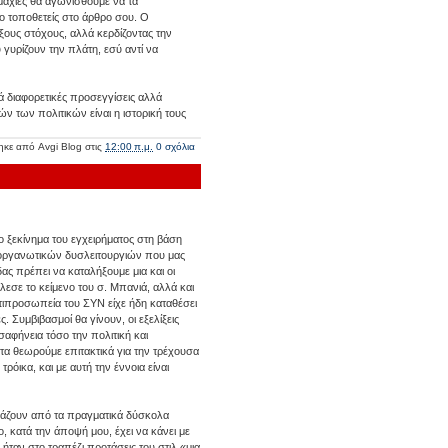
μμαχίες θα αγωνισθούμε να τα
ο τοποθετείς στο άρθρο σου. Ο
ξους στόχους, αλλά κερδίζοντας την
υ γυρίζουν την πλάτη, εσύ αντί να
 διαφορετικές προσεγγίσεις αλλά
ών των πολιτικών είναι η ιστορική τους
ηκε από
Avgi Blog
στις
12:00 π.μ.
0 σχόλια
έο ξεκίνημα του εγχειρήματος στη βάση
ων οργανωτικών δυσλειτουργιών που μας
ς πρέπει να καταλήξουμε μια και οι
λεσε το κείμενο του σ. Μπανιά, αλλά και
ιπροσωπεία του ΣΥΝ είχε ήδη καταθέσει
. Συμβιβασμοί θα γίνουν, οι εξελίξεις
αφήνεια τόσο την πολιτική και
ητα θεωρούμε επιτακτικά για την τρέχουσα
όικα, και με αυτή την έννοια είναι
ηγάζουν από τα πραγματικά δύσκολα
, κατά την άποψή μου, έχει να κάνει με
ήταν στο τραπέζι προτάσεις του στιλ «μια