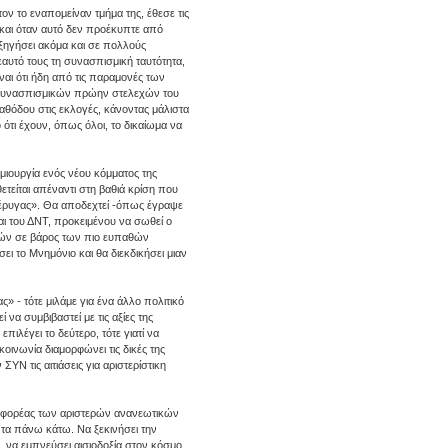
ον το εναπομείναν τμήμα της, έθεσε τις
 και όταν αυτό δεν προέκυπτε από
ξηγήσει ακόμα και σε πολλούς
υτό τους τη συνασπισμική ταυτότητα,
ίναι ότι ήδη από τις παραμονές των
ωσυνασπισμικών πρώην στελεχών του
αθόδου στις εκλογές, κάνοντας μάλιστα
ότι έχουν, όπως όλοι, το δικαίωμα να
ημιουργία ενός νέου κόμματος της
ετείται απέναντι στη βαθιά κρίση που
Πτέρυγας». Θα αποδεχτεί -όπως έγραψε
ι του ΔΝΤ, προκειμένου να σωθεί ο
τών σε βάρος των πιο ευπαθών
ι το Μνημόνιο και θα διεκδικήσει μιαν
» - τότε μιλάμε για ένα άλλο πολιτικό
α συμβιβαστεί με τις αξίες της
ιλέγει το δεύτερο, τότε γιατί να
ινωνία διαμορφώνει τις δικές της
ΥΝ τις αιτιάσεις για αριστερίστικη
ιος φορέας των αριστερών ανανεωτικών
ι τα πάνω κάτω. Να ξεκινήσει την
, να εμπνεύσει αισιοδοξία στον κόσμο