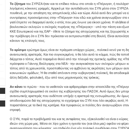
Το ζήτημα
του ΣΥΡΙΖΑ ήταν και το επίδικο πάνω στο οποίο η «Πτέρυγα», ή τουλάχιστ
λεγόμενες κόκκινες γραμμές. Αρχικά με την αυτοδιάλυση του ΣΥΝ μέσα στον ΣΥΡΙΖΑ
ή
πουθενά, με την απαίτηση της απεμπλοκής εδώ και τώρα. Αλλά αυτό δεν μπορεί να ε
συντρόφους προσκείμενους στην «Πτέρυγα» που εδώ και χρόνια αναγνωρίζουν στο εα
γιατί έπρεπε να διαρραγεί αυτός ο ιστός που μας ένωνε για είκοσι χρόνια. Η αλήθεια ε
βουλευτικών εκλογών ο σκληρός πυρήνας της «Πτέρυγας» - υπό την πίεση και εξ
ΚΚΕ Εσωτερικού και της ΕΑΡ - έθετε το ζήτημα της αποχώρησης και της ξεχωριστής κ
την πρόβλεψη ότι ο ΣΥΝ δεν πρόκειται να εκπροσωπηθεί στη Βουλή. Είναι αυτονόητο 
κάνουν τις επιλογές τους.
Το κρίσιμο
ερώτημα όμως είναι αν πράγματι υπάρχει χώρος , πολιτικό κενό για τη δ
ανανεωτικής αριστεράς. Και πιο συγκεκριμένα, τι θα λέει αυτό το κόμμα, πώς θα τοποθ
διέρχεται ο τόπος. Αυτό παραμένει θολό από την πλευρά της ηγετικής ομάδας της «
πρόσφατα ο Γιάννης Βούλγαρης στα ΝΕΑ - την αναγκαιότητα των σκληρών μέτρων κα
τόπος από τη χρεωκοπία, προσπαθώντας να αμβλύνει τις ακρότητες των μέτρων αυ
κοινωνικών ομάδων; Ή θα σταθεί απέναντι στην κυβερνητική πολιτική, θα αποδοκιμάσε
άλλη διέξοδο, φιλολαϊκή, έξω από τους μηχανισμούς της τρόικας;
Αν κάνει
το πρώτο - που το υιοθετούν και αρθρογράφοι στην ιστοσελίδα της «Πτέρυγας
σχέδιο συμπληρωματικό σε εκείνο της κυβέρνησης του ΠΑΣΟΚ. Αυτό όμως δεν μπορεί ν
ανανεωτικής αριστεράς που ουδέποτε υπήρξε η αριστερά της ενσωμάτωσης. Αν όμως επ
αποδυναμώσει διά της αποχώρησης το εγχείρημα του ΣΥΝ που λέει ακριβώς αυτό; Η κο
παραστάσεις με τα δικά της κριτήρια. Και προφανώς οι πολίτες δεν αναγνωρίζουν στον Σ
στροφή.
Ο ΣΥΝ, παρά τα προβλήματά του και τις αντιφάσεις του, εξακολουθεί να είναι ο κύρ
ιδεών στη χώρα μας. Μέσα σε λίγο χρόνο η ηγεσία του (και όλοι μας) οφείλει να φέρε
ανασυγκρότηση του κόμματος, να επιδιώξει ένα νέο πολιτικό συμβόλαιο στον ΣΥΡΙΖΑ