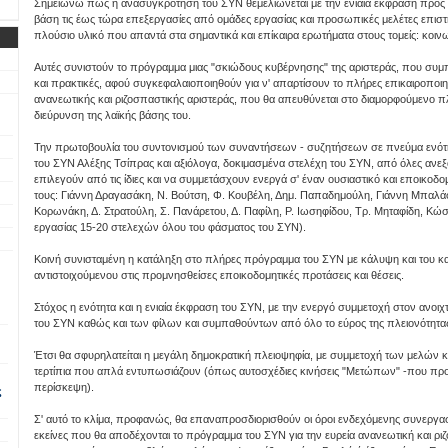
Σημειώνω πως η ανασυγκρότηση του ΣΥΝ θεμελιώνεται με την ενιαία έκφραση προς τα 
βάση τις έως τώρα επεξεργασίες από ομάδες εργασίας και προσωπικές μελέτες επι
πλούσιο υλικό που απαντά στα σημαντικά και επίκαιρα ερωτήματα στους τομείς: κοινων
Αυτές συνιστούν το πρόγραμμα μιας "σκιώδους κυβέρνησης" της αριστεράς, που συμπλ
και πρακτικές, αφού συγκεφαλαιοποιηθούν για ν' απαρτίσουν το πλήρες επικαιροποι
ανανεωτικής και ριζοσπαστικής αριστεράς, που θα απευθύνεται στο διαμορφούμενο π
διεύρυνση της λαϊκής βάσης του.
Την πρωτοβουλία του συντονισμού των συναντήσεων - συζητήσεων σε πνεύμα ενότη
του ΣΥΝ Αλέξης Τσίπρας και αξιόλογα, δοκιμασμένα στελέχη του ΣΥΝ, από όλες ανεξ
επιλεγούν από τις ίδιες και να συμμετάσχουν ενεργά σ' έναν ουσιαστικό και εποικοδο
τους: Γιάννη Δραγασάκη, Ν. Βούτση, Φ. Κουβέλη, Δημ. Παπαδημούλη, Γιάννη Μπαλάφ
Κορωνάκη, Δ. Στρατούλη, Σ. Πανάρετου, Δ. Παφίλη, Ρ. Ιωσηφίδου, Τρ. Μηταφίδη, Κώ
εργασίας 15-20 στελεχών όλου του φάσματος του ΣΥΝ).
Κοινή συνισταμένη η κατάληξη στο πλήρες πρόγραμμα του ΣΥΝ με κάλυψη και του κα
αντιστοιχούμενου στις προμνησθείσες εποικοδομητικές προτάσεις και θέσεις.
Στόχος η ενότητα και η ενιαία έκφραση του ΣΥΝ, με την ενεργό συμμετοχή στον ανο
του ΣΥΝ καθώς και των φίλων και συμπαθούντων από όλο το εύρος της πλειονότητα
Έτσι θα σφυρηλατείται η μεγάλη δημοκρατική πλειοψηφία, με συμμετοχή των μελών 
τερτίπια που απλά εντυπωσιάζουν (όπως αυτοσχέδιες κινήσεις "Μετώπων" -που προ
περίσκεψη).
ς
Σ' αυτό το κλίμα, προφανώς, θα επαναπροσδιορισθούν οι όροι ενδεχόμενης συνεργασ
εκείνες που θα αποδέχονται το πρόγραμμα του ΣΥΝ για την ευρεία ανανεωτική και ρι