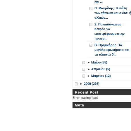
και ...
Π. Μακρίδης: H πάλη
των τάσεων και ο έτσι 
αλλιώς...
Σ. Παπαδόγιαννη:
Καιρός να
επιστρέψουμε στην
πραγμ...
Β. Πριμικήρης: Τα
μεγάλα ερωτήματα και
τα πλαστά δ...
►
Μαΐου (55)
►
Απριλίου (5)
►
Μαρτίου (12)
►
2009 (216)
Recent Post
Error loading feed.
Meta