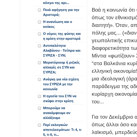
κόσμο της αρι...
Βοά η κοινωνία ότ
Ποιά αφήγηση για την
Αριστερά;
όπως τον εθνικισμ
Η ανανέωση και ο
διαιτητή». Όταν, α
κούκος
πόλης μας... («δια
Ο νόμος της φύσης και
η κρίση στην αριστερά
γεωπολιτικής επικυ
Αντιπαλότητα
διαφορετικότητα τ
Αλαβάνου - Τσίπρα και
Μίντια «φωτίζουν» 
ΣΥΡΙΖΑ - ΣΥΝ;
“στα Βαλκάνια κυρί
Μορατόριουμ ή ριζικές
αλλαγές σε ΣΥΝ και
ελληνική οικονομία
ΣΥΡΙΖΑ;
μια ιδεολογική (άρ
Ανάγκη για νέα σχέση
του ΣΥΡΙΖΑ με την
παράδειγμα της αδ
κοινωνία
κυρίαρχη οικονομί
Η ηγεσία του ΣΥΝ να
του...
σκύψει στην κρίση
Μπορούμε να
ανακάμψουμε αν
Για τον Δεκέμβριο α
αλλάξουμε
όπως άλλοι όσο κα
Περί εκλογικών
αποτελεσμάτων: Τι 4, τι
λαϊκισμό, μπερδεύ
5, τι 6, τι...