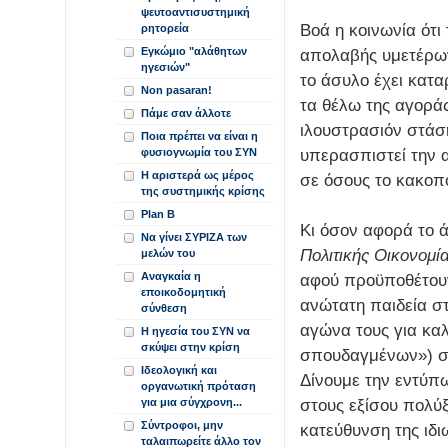
ψευτοαντισυστημική
Βοά η κοινωνία ότι 
ρητορεία
Εγκώμιο "αλάθητων
απολαβής υμετέρων 
ηγεσιών"
το άσυλο έχει κατα
Non pasaran!
τα θέλω της αγορά
Πάμε σαν άλλοτε
ιλουστρασιόν στάσ
Ποια πρέπει να είναι η
υπερασπιστεί την α
φυσιογνωμία του ΣΥΝ
Η αριστερά ως μέρος
σε όσους το κακοπ
της συστημικής κρίσης
Plan B
Κι όσον αφορά το 
Να γίνει ΣΥΡΙΖΑ των
Πολιτικής Οικονομί
μελών του
Αναγκαία η
αφού προϋποθέτουν 
εποικοδομητική
ανώτατη παιδεία σ
σύνθεση
αγώνα τους για κα
Η ηγεσία του ΣΥΝ να
σκύψει στην κρίση
σπουδαγμένων») στ
Ιδεολογική και
Δίνουμε την εντύπ
οργανωτική πρόταση
στους εξίσου πολύ
για μια σύγχρονη...
Σύντροφοι, μην
κατεύθυνση της ιδι
ταλαιπωρείτε άλλο τον