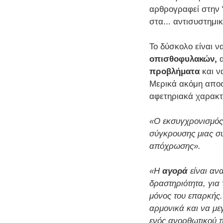
αρθρογραφεί στην "
στα... αντισυστημι
Το δύσκολο είναι να
οπισθοφυλακών,
α
προβλήματα
και ν
Μερικά ακόμη αποσ
αφετηριακά χαρακτ
«Ο εκσυγχρονισμός 
σύγκρουσης μιας σύ
απόχρωσης».
«Η
αγορά
είναι ανα
δραστηριότητα, για
μόνος του επαρκής. 
αρμονικά και να με
ενός ανορθωτικού 