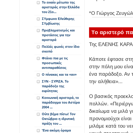
Το ενιαίο μέτωπο της
αριστεράς στην Ελλάδα
του 21ο...
*Ο Γιώργος Ζευγώλη
ΣΥμφωνο ΕΛεύθερης
ΣΥμβίωσης
Προβληματισμός και
Το αριστερό π
προτάσεις για την
αριστερά
Της ΕΛΕΝΗΣ ΚΑΡ
Πολλές φωνές στον ίδιο
σκοπό
Κάποτε έφτασε στη
Φτάνει πια με τις
προσωπικές
στην πόλη μου είνα
αντιπαραθέσεις
ένα παράδοξο. Αν τ
Ο πίνακας και τα «αν»
την αλήθεια»...
ΣYN - ΣΥΡΙΖΑ. Το
παράδοξο της
ευρύτητας
Ο βασικός προεκλο
Κοινωνική αριστερά, το
παράδειγμα του Αστέρα
πολλών. «Περιέργω
2004 ...
δικαίωμα να μιλά γ
Ούτε βήμα πίσω! Τον
προνομιούχοι είνα
Οκτώβριο η ιδρυτική
πράξη του ...
μιλάμε κατά του νε
'Ενα ακόμη όραμα