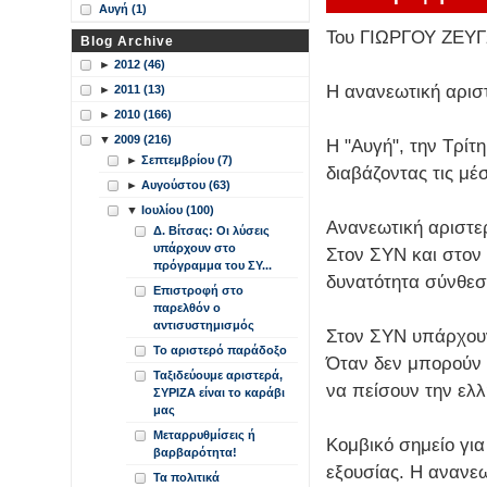
Αυγή (1)
Του ΓΙΩΡΓΟΥ ΖΕΥ
Blog Archive
►
2012 (46)
Η ανανεωτική αριστ
►
2011 (13)
►
2010 (166)
▼
2009 (216)
Η "Αυγή", την Τρίτη
►
Σεπτεμβρίου (7)
διαβάζοντας τις μέ
►
Αυγούστου (63)
▼
Ιουλίου (100)
Ανανεωτική αριστε
Δ. Βίτσας: Οι λύσεις
υπάρχουν στο
Στον ΣΥΝ και στον
πρόγραμμα του ΣΥ...
δυνατότητα σύνθεσ
Επιστροφή στο
παρελθόν ο
αντισυστημισμός
Στον ΣΥΝ υπάρχουν
Το αριστερό παράδοξο
Όταν δεν μπορούν 
Ταξιδεύουμε αριστερά,
να πείσουν την ελλη
ΣΥΡΙΖΑ είναι το καράβι
μας
Μεταρρυθμίσεις ή
Κομβικό σημείο για
βαρβαρότητα!
εξουσίας. Η ανανεω
Τα πολιτικά