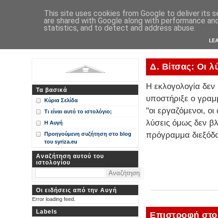
Η Αυγή
This site uses cookies from Google to deliver its s
are shared with Google along with performance and 
Περί ΣΥΝ, ΣΥΡΙΖΑ και ευρωεκλογικού αποτελέσματος: από
statistics, and to detect and address abuse.
Ιστολόγιο Διαλόγου για ΣΥΝ
LE
Δ. Βίτσας: Οι 
Η εκλογολογία δεν 
Τα βασικά
υποστήριξε ο γραμ
Κύρια Σελίδα
"οι εργαζόμενοι, οι
Τι είναι αυτό το ιστολόγιο;
λύσεις όμως δεν β
Η Αυγή
πρόγραμμα διεξόδο
Προηγούμενη συζήτηση στο blog
του syriza.eu
Αναζήτηση αυτού του
ιστολογίου
Οι ειδήσεις από την Αυγή
Error loading feed.
Labels
Επιστροφή στο