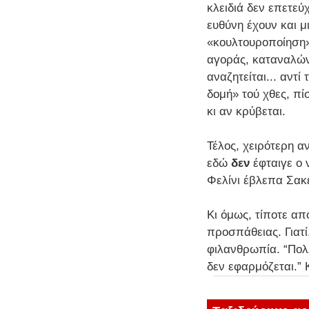
κλειδιά δεν επετε
ευθύνη έχουν και 
«κουλτουροποίηση»
αγοράς, καταναλών
αναζητείται... αντ
δομή» τού χθες, π
κι αν κρύβεται.
Τέλος, χειρότερη α
εδώ
δεν
έφταιγε ο 
Φελίνι έβλεπα Σακε
Κι όμως, τίποτε απ
προσπάθειας. Γιατί
φιλανθρωπία. “Πολλ
δεν εφαρμόζεται.” 