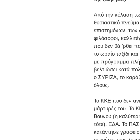
Από την κόλαση τω
θυσιαστικό πνεύμα 
επιστημόνων, των 
φιλόσοφοι, καλλιτέ
που δεν θά 'ρθει π
το ωραίο ταξίδι και
με πρόγραμμα πλήρ
βελτιώσει κατά πολ
ο ΣΥΡΙΖΑ, το καράβι
όλους.
Το ΚΚΕ που δεν ανή
μάρτυρές του. Το 
Βουνού (η καλύτερ
τότε), ΕΔΑ. Το ΠΑ
κατάντησε γραφειο
οι ηγέτες τους ξεχ