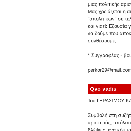
μιας πολιτικής αρι
Μας χρειάζεται η α
"απολιτικών" σε τε
και γιατί; Εξουσία
να δούμε που αποκ
συνθέσουμε;
* Συγγραφέας - βο
perkor29@mail.co
Qvo vadis
Του ΓΕΡΑΣΙΜΟΥ Κ
Συμβολή στη συζήτη
αριστεράς, απόλυτ
βλέψεις, ένα κόμμ