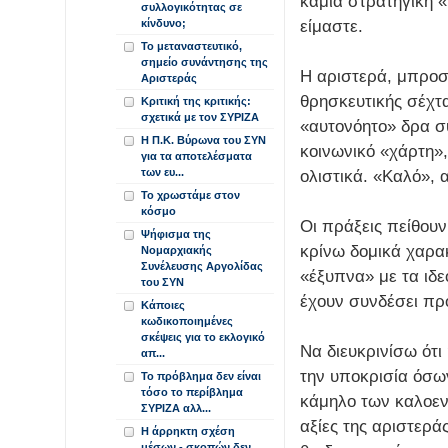
καμιά στρατηγική «
συλλογικότητας σε
είμαστε.
κίνδυνο;
Το μεταναστευτικό,
σημείο συνάντησης της
Η αριστερά, μπροσ
Αριστεράς
θρησκευτικής σέχτα
Κριτική της κριτικής:
σχετικά με τον ΣΥΡΙΖΑ
«αυτονόητο» δρα συ
Η Π.Κ. Βύρωνα του ΣΥΝ
κοινωνικό «χάρτη»,
για τα αποτελέσματα
των ευ...
ολιστικά. «Καλό», 
Το χρωστάμε στον
κόσμο
Οι πράξεις πείθουν
Ψήφισμα της
κρίνω δομικά χαρακ
Νομαρχιακής
Συνέλευσης Αργολίδας
«έξυπνα» με τα ιδ
του ΣΥΝ
έχουν συνδέσει προ
Κάποιες
κωδικοποιημένες
σκέψεις για το εκλογικό
Να διευκρινίσω ότι 
απ...
την υποκρισία όσω
Το πρόβλημα δεν είναι
τόσο το περίβλημα
κάμηλο των καλοεν
ΣΥΡΙΖΑ αλλ...
αξίες της αριστερά
Η άρρηκτη σχέση
μέσων - σκοπών δεν