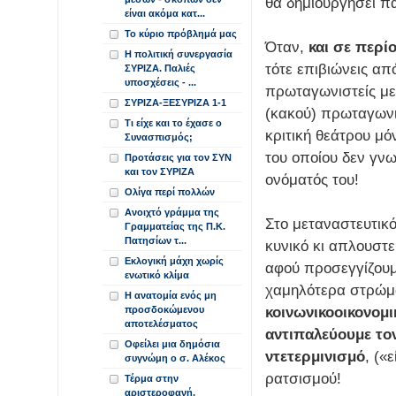
θα δημιουργήσει π
είναι ακόμα κατ...
Το κύριο πρόβλημά μας
Όταν,
και σε περί
Η πολιτική συνεργασία
τότε επιβιώνεις από
ΣΥΡΙΖΑ. Παλιές
υποσχέσεις - ...
πρωταγωνιστείς με
ΣΥΡΙΖΑ-ΞΕΣΥΡΙΖΑ 1-1
(κακού) πρωταγωνισ
Τι είχε και το έχασε ο
κριτική θεάτρου μό
Συνασπισμός;
του οποίου δεν γνω
Προτάσεις για τον ΣΥΝ
και τον ΣΥΡΙΖΑ
ονόματός του!
Ολίγα περί πολλών
Ανοιχτό γράμμα της
Στο μεταναστευτικό
Γραμματείας της Π.Κ.
Πατησίων τ...
κυνικό κι απλουστε
Εκλογική μάχη χωρίς
αφού προσεγγίζουμ
ενωτικό κλίμα
χαμηλότερα στρώμα
Η ανατομία ενός μη
κοινωνικοοικονομι
προσδοκώμενου
αποτελέσματος
αντιπαλεύουμε το
Οφείλει μια δημόσια
ντετερμινισμό
, («
συγνώμη ο σ. Αλέκος
ρατσισμού!
Τέρμα στην
αριστεροφανή,