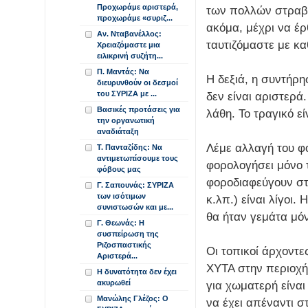
Προχωράμε αριστερά,
των πολλών στραβώ
προχωράμε «συριζ...
ακόμα, μέχρι να έρ
Αν. Νταβανέλλος:
ταυτιζόμαστε με κα
Χρειαζόμαστε μια
ειλικρινή συζήτη...
Π. Μαντάς: Να
Η δεξιά, η συντήρη
διευρυνθούν οι δεσμοί
του ΣΥΡΙΖΑ με ...
δεν είναι αριστερά
Βασικές προτάσεις για
λάθη. Το τραγικό ε
την οργανωτική
αναδιάταξη
Λέμε αλλαγή του φ
Τ. Πανταζίδης: Να
αντιμετωπίσουμε τους
φορολογήσει μόνο τ
φόβους μας
φοροδιαφεύγουν στ
Γ. Σαπουνάς: ΣΥΡΙΖΑ
των ισότιμων
κ.λπ.) είναι λίγοι.
συνιστωσών και με...
θα ήταν γεμάτα μόν
Γ. Θεωνάς: Η
συσπείρωση της
Ριζοσπαστικής
Οι τοπικοί άρχοντες
Αριστερά...
ΧΥΤΑ στην περιοχή 
Η δυνατότητα δεν έχει
ακυρωθεί
για χωματερή είναι
Μανώλης Γλέζος: Ο
να έχει απέναντι σ