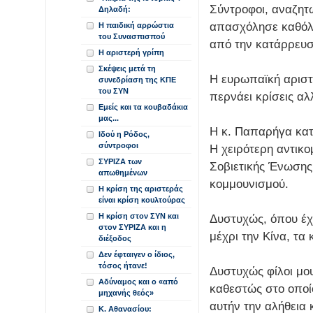
Σύντροφοι, αναζητ
Δηλαδή:
απασχόλησε καθόλο
Η παιδική αρρώστια
του Συνασπισπού
από την κατάρρευσ
Η αριστερή γρίπη
Σκέψεις μετά τη
Η ευρωπαϊκή αριστ
συνεδρίαση της ΚΠΕ
του ΣΥΝ
περνάει κρίσεις αλ
Εμείς και τα κουβαδάκια
μας...
Η κ. Παπαρήγα κατ
Ιδού η Ρόδος,
σύντροφοι
Η χειρότερη αντικο
ΣΥΡΙΖΑ των
Σοβιετικής Ένωσης 
απωθημένων
κομμουνισμού.
Η κρίση της αριστεράς
είναι κρίση κουλτούρας
Η κρίση στον ΣΥΝ και
Δυστυχώς, όπου έχε
στον ΣΥΡΙΖΑ και η
μέχρι την Κίνα, τα 
διέξοδος
Δεν έφταιγεν ο ίδιος,
τόσος ήτανε!
Δυστυχώς φίλοι μου
Αδύναμος και ο «από
καθεστώς στο οποί
μηχανής θεός»
αυτήν την αλήθεια 
Κ. Αθανασίου: