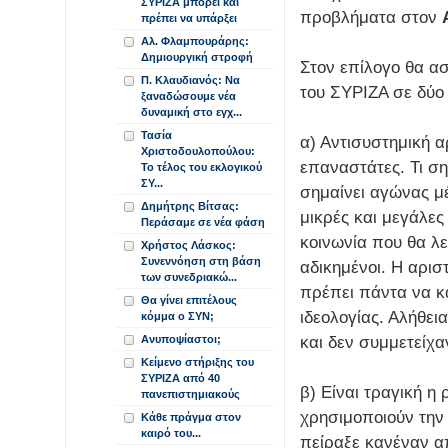
ΣΥΡΙΖΑ μπορεί και
προβλήματα στον
πρέπει να υπάρξει
Αλ. Φλαμπουράρης:
Δημιουργική στροφή
Στον επίλογο θα α
Π. Κλαυδιανός: Να
του ΣΥΡΙΖΑ σε δύο
ξαναδώσουμε νέα
δυναμική στο εγχ...
Τασία
α) Αντισυστημική α
Χριστοδουλοπούλου:
επαναστάτες. Τι σ
Το τέλος του εκλογικού
ΣΥ...
σημαίνει αγώνας μ
Δημήτρης Βίτσας:
μικρές και μεγάλες
Περάσαμε σε νέα φάση
κοινωνία που θα λε
Χρήστος Λάσκος:
Συνεννόηση στη βάση
αδικημένοι. Η αριστ
των συνεδριακώ...
πρέπει πάντα να κα
Θα γίνει επιτέλους
ιδεολογίας. Αλήθει
κόμμα ο ΣΥΝ;
και δεν συμμετείχα
Ανυποψίαστοι;
Κείμενο στήριξης του
ΣΥΡΙΖΑ από 40
β) Είναι τραγική η
πανεπιστημιακούς
χρησιμοποιούν την 
Κάθε πράγμα στον
καιρό του...
πείραξε κανέναν α