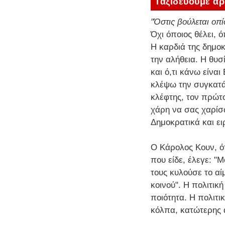
Ταξιδεύουμε αρ
"Όστις βούλεται οπί
Όχι όποιος θέλει, 
Η καρδιά της δημοκ
την αλήθεια. Η θυσ
και ό,τι κάνω είνα
κλέψω την συγκατά
κλέφτης, τον πρώτο
χάρη να σας χαρίσω
Δημοκρατικά και ε
Ο Κάρολος Κουν, ό
που είδε, έλεγε: "
τους κυλούσε το αί
κοινού". Η πολιτικ
ποιότητα. Η πολιτι
κόλπα, κατώτερης α