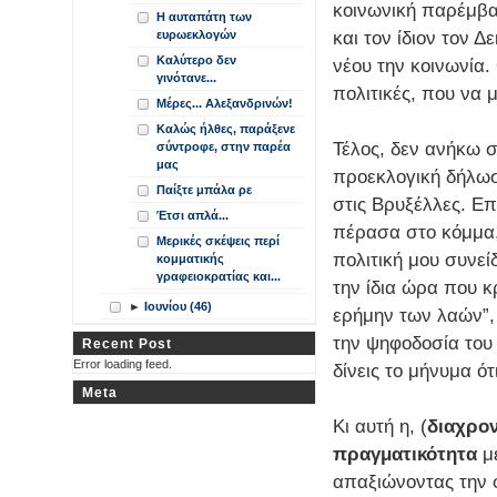
κοινωνική παρέμβα
Η αυταπάτη των
και τον ίδιον τον
ευρωεκλογών
Καλύτερο δεν
νέου την κοινωνία. 
γινότανε...
πολιτικές, που να
Μέρες... Αλεξανδρινών!
Καλώς ήλθες, παράξενε
Τέλος, δεν ανήκω 
σύντροφε, στην παρέα
μας
προεκλογική δήλωσ
Παίξτε μπάλα ρε
στις Βρυξέλλες. Επ
Έτσι απλά...
πέρασα στο κόμμα,
Μερικές σκέψεις περί
πολιτική μου συνεί
κομματικής
γραφειοκρατίας και...
την ίδια ώρα που 
►
Ιουνίου (46)
ερήμην των λαών”,
την ψηφοδοσία του
Recent Post
Error loading feed.
δίνεις το μήνυμα ότι
Meta
Κι αυτή η, (
διαχρον
πραγματικότητα
με
απαξιώνοντας την 