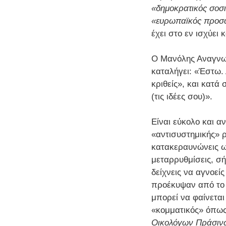
«δημοκρατικός σοσι
«ευρωπαϊκός προσ
έχει στο εν ισχύει 
Ο Μανόλης Αναγνωσ
καταλήγει: «Έστω. 
κριθείς», και κατά
(τις ιδέες σου)».
Είναι εύκολο και α
«αντισυστημικής» ρ
κατακεραυνώνεις ω
μεταρρυθμίσεις, σ
δείχνεις να αγνοεί
προέκυψαν από το ι
μπορεί να φαίνεται
«κομματικός» όπως
Οικολόγων Πράσιν