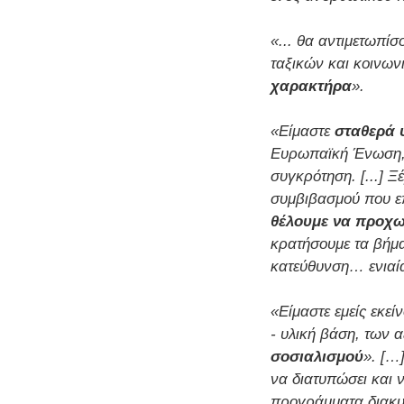
«... θα αντιμετωπί
ταξικών και κοινων
χαρακτήρα
».
«Είμαστε
σταθερά 
Ευρωπαϊκή Ένωση, 
συγκρότηση. [...] Ξ
συμβιβασμού που ε
θέλουμε να προχω
κρατήσουμε τα βήμα
κατεύθυνση… ενιαία
«Είμαστε εμείς εκ
- υλική βάση, των 
σοσιαλισμού
». […
να διατυπώσει και 
προγράμματα διακυ