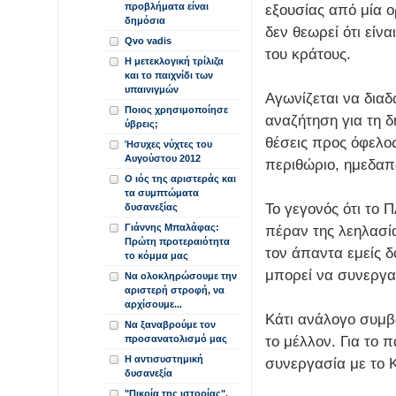
προβλήματα είναι
εξουσίας από μία ο
δημόσια
δεν θεωρεί ότι είνα
Qvo vadis
του κράτους.
Η μετεκλογική τρίλιζα
και το παιχνίδι των
υπαινιγμών
Αγωνίζεται να διαδ
Ποιος χρησιμοποίησε
αναζήτηση για τη δ
ύβρεις;
θέσεις προς όφελο
Ήσυχες νύχτες του
Αυγούστου 2012
περιθώριο, ημεδα
Ο ιός της αριστεράς και
τα συμπτώματα
Το γεγονός ότι το 
δυσανεξίας
Γιάννης Μπαλάφας:
πέραν της λεηλασία
Πρώτη προτεραιότητα
τον άπαντα εμείς δ
το κόμμα μας
μπορεί να συνεργ
Να ολοκληρώσουμε την
αριστερή στροφή, να
αρχίσουμε...
Κάτι ανάλογο συμβα
Να ξαναβρούμε τον
το μέλλον. Για το 
προσανατολισμό μας
Η αντισυστημική
συνεργασία με το 
δυσανεξία
"Πικρία της ιστορίας".