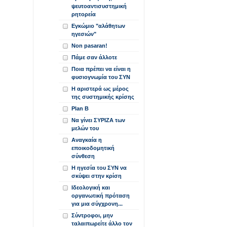
ψευτοαντισυστημική
ρητορεία
Εγκώμιο "αλάθητων
ηγεσιών"
Non pasaran!
Πάμε σαν άλλοτε
Ποια πρέπει να είναι η
φυσιογνωμία του ΣΥΝ
Η αριστερά ως μέρος
της συστημικής κρίσης
Plan B
Να γίνει ΣΥΡΙΖΑ των
μελών του
Αναγκαία η
εποικοδομητική
σύνθεση
Η ηγεσία του ΣΥΝ να
σκύψει στην κρίση
Ιδεολογική και
οργανωτική πρόταση
για μια σύγχρονη...
Σύντροφοι, μην
ταλαιπωρείτε άλλο τον