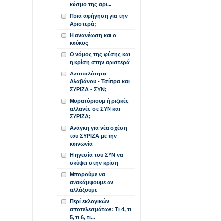
κόσμο της αρι...
Ποιά αφήγηση για την
Αριστερά;
Η ανανέωση και ο
κούκος
Ο νόμος της φύσης και
η κρίση στην αριστερά
Αντιπαλότητα
Αλαβάνου - Τσίπρα και
ΣΥΡΙΖΑ - ΣΥΝ;
Μορατόριουμ ή ριζικές
αλλαγές σε ΣΥΝ και
ΣΥΡΙΖΑ;
Ανάγκη για νέα σχέση
του ΣΥΡΙΖΑ με την
κοινωνία
Η ηγεσία του ΣΥΝ να
σκύψει στην κρίση
Μπορούμε να
ανακάμψουμε αν
αλλάξουμε
Περί εκλογικών
αποτελεσμάτων: Τι 4, τι
5, τι 6, τι...