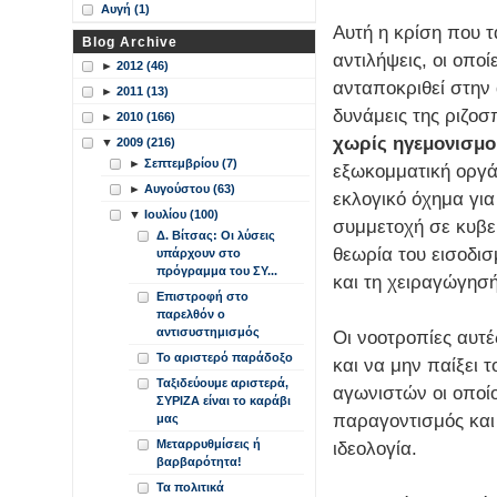
Αυγή (1)
Αυτή η κρίση που τ
Blog Archive
αντιλήψεις, οι οπο
►
2012 (46)
ανταποκριθεί στην
►
2011 (13)
δυνάμεις της ριζο
►
2010 (166)
χωρίς ηγεμονισμο
▼
2009 (216)
►
Σεπτεμβρίου (7)
εξωκομματική οργάν
►
Αυγούστου (63)
εκλογικό όχημα για
▼
Ιουλίου (100)
συμμετοχή σε κυβερ
Δ. Βίτσας: Οι λύσεις
θεωρία του εισοδι
υπάρχουν στο
πρόγραμμα του ΣΥ...
και τη χειραγώγησή
Επιστροφή στο
παρελθόν ο
αντισυστημισμός
Οι νοοτροπίες αυτέ
Το αριστερό παράδοξο
και να μην παίξει 
Ταξιδεύουμε αριστερά,
αγωνιστών οι οποίο
ΣΥΡΙΖΑ είναι το καράβι
παραγοντισμός και
μας
Μεταρρυθμίσεις ή
ιδεολογία.
βαρβαρότητα!
Τα πολιτικά