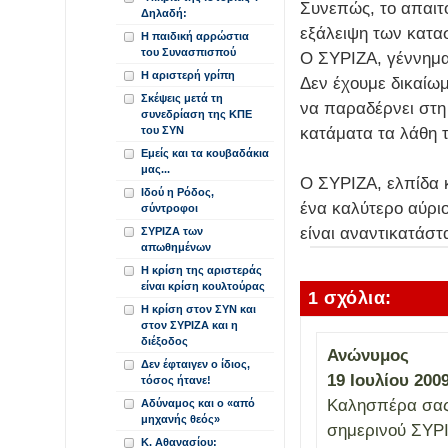
Συνεπώς, το απαιτ
Δηλαδή:
εξάλειψη των κατα
Η παιδική αρρώστια
του Συνασπισπού
Ο ΣΥΡΙΖΑ, γέννημα
Η αριστερή γρίπη
Δεν έχουμε δικαίωμ
Σκέψεις μετά τη
να παραδέρνει στη
συνεδρίαση της ΚΠΕ
κατάματα τα λάθη τ
του ΣΥΝ
Εμείς και τα κουβαδάκια
μας...
Ο ΣΥΡΙΖΑ, ελπίδα 
Ιδού η Ρόδος,
ένα καλύτερο αύριο
σύντροφοι
είναι αναντικατάστ
ΣΥΡΙΖΑ των
απωθημένων
Η κρίση της αριστεράς
είναι κρίση κουλτούρας
1 σχόλια:
Η κρίση στον ΣΥΝ και
στον ΣΥΡΙΖΑ και η
διέξοδος
Ανώνυμος
Δεν έφταιγεν ο ίδιος,
19 Ιουλίου 2009
τόσος ήτανε!
Καλησπέρα σας.
Αδύναμος και ο «από
μηχανής θεός»
σημερινού ΣΥΡ
Κ. Αθανασίου: