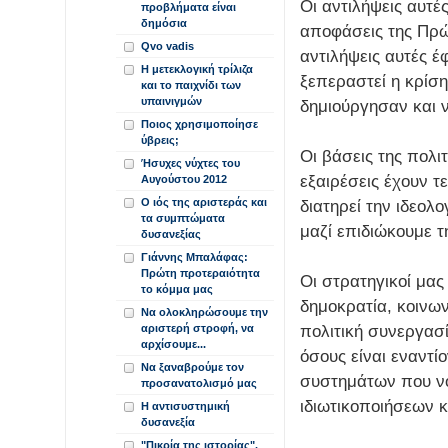
Οι αντιλήψεις αυτέ
προβλήματα είναι
δημόσια
αποφάσεις της Πρώ
Qvo vadis
αντιλήψεις αυτές 
Η μετεκλογική τρίλιζα
ξεπεραστεί η κρίση
και το παιχνίδι των
υπαινιγμών
δημιούργησαν και 
Ποιος χρησιμοποίησε
ύβρεις;
Οι βάσεις της πολι
Ήσυχες νύχτες του
εξαιρέσεις έχουν τ
Αυγούστου 2012
Ο ιός της αριστεράς και
διατηρεί την ιδεολο
τα συμπτώματα
μαζί επιδιώκουμε τ
δυσανεξίας
Γιάννης Μπαλάφας:
Πρώτη προτεραιότητα
Οι στρατηγικοί μας
το κόμμα μας
δημοκρατία, κοινων
Να ολοκληρώσουμε την
πολιτική συνεργασί
αριστερή στροφή, να
αρχίσουμε...
όσους είναι εναντί
Να ξαναβρούμε τον
συστημάτων που νο
προσανατολισμό μας
ιδιωτικοποιήσεων κ
Η αντισυστημική
δυσανεξία
"Πικρία της ιστορίας".