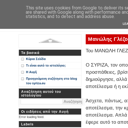
Η Αυγή
This site uses cookies from Google to deliver its s
are shared with Google along with performance and 
Περί ΣΥΝ, ΣΥΡΙΖΑ και ευρωεκλογικού αποτελέσματος: από
statistics, and to detect and address abuse.
Ιστολόγιο Διαλόγου για ΣΥΝ
LE
Μανώλης Γλέζος
Του ΜΑΝΩΛΗ ΓΛΕ
Τα βασικά
Κύρια Σελίδα
Ο ΣΥΡΙΖΑ, τον οπο
Τι είναι αυτό το ιστολόγιο;
προσπάθειες, βρίσκ
Η Αυγή
δημιούργησε, αλλά
Προηγούμενη συζήτηση στο blog
του syriza.eu
αποτέλεσμα ή η εκλ
Αναζήτηση αυτού του
ιστολογίου
Άσχετα, πάντως, α
αποτέλεσμα, την κ
Οι ειδήσεις από την Αυγή
αποτέλεσμα. Απλά 
Error loading feed.
έφερε αυτό το απο
Labels