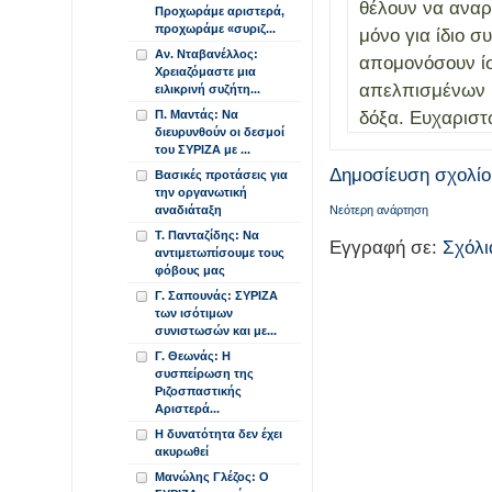
θέλουν να αναρ
Προχωράμε αριστερά,
προχωράμε «συριζ...
μόνο για ίδιο σ
Αν. Νταβανέλλος:
απομονόσουν ίσ
Χρειαζόμαστε μια
απελπισμένων Ε
ειλικρινή συζήτη...
δόξα. Ευχαριστ
Π. Μαντάς: Να
διευρυνθούν οι δεσμοί
του ΣΥΡΙΖΑ με ...
Δημοσίευση σχολίο
Βασικές προτάσεις για
την οργανωτική
αναδιάταξη
Νεότερη ανάρτηση
Τ. Πανταζίδης: Να
Εγγραφή σε:
Σχόλι
αντιμετωπίσουμε τους
φόβους μας
Γ. Σαπουνάς: ΣΥΡΙΖΑ
των ισότιμων
συνιστωσών και με...
Γ. Θεωνάς: Η
συσπείρωση της
Ριζοσπαστικής
Αριστερά...
Η δυνατότητα δεν έχει
ακυρωθεί
Μανώλης Γλέζος: Ο