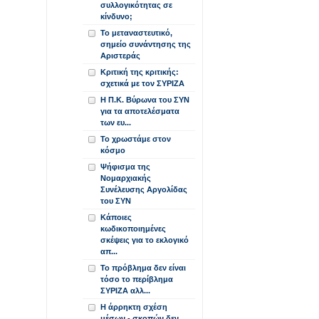
συλλογικότητας σε
κίνδυνο;
Το μεταναστευτικό,
σημείο συνάντησης της
Αριστεράς
Κριτική της κριτικής:
σχετικά με τον ΣΥΡΙΖΑ
Η Π.Κ. Βύρωνα του ΣΥΝ
για τα αποτελέσματα
των ευ...
Το χρωστάμε στον
κόσμο
Ψήφισμα της
Νομαρχιακής
Συνέλευσης Αργολίδας
του ΣΥΝ
Κάποιες
κωδικοποιημένες
σκέψεις για το εκλογικό
απ...
Το πρόβλημα δεν είναι
τόσο το περίβλημα
ΣΥΡΙΖΑ αλλ...
Η άρρηκτη σχέση
μέσων - σκοπών δεν