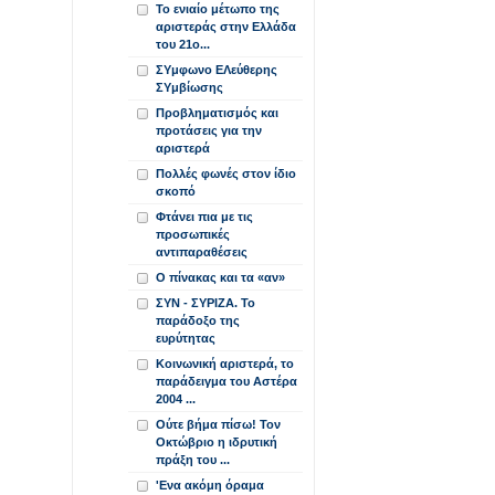
Το ενιαίο μέτωπο της
αριστεράς στην Ελλάδα
του 21ο...
ΣΥμφωνο ΕΛεύθερης
ΣΥμβίωσης
Προβληματισμός και
προτάσεις για την
αριστερά
Πολλές φωνές στον ίδιο
σκοπό
Φτάνει πια με τις
προσωπικές
αντιπαραθέσεις
Ο πίνακας και τα «αν»
ΣYN - ΣΥΡΙΖΑ. Το
παράδοξο της
ευρύτητας
Κοινωνική αριστερά, το
παράδειγμα του Αστέρα
2004 ...
Ούτε βήμα πίσω! Τον
Οκτώβριο η ιδρυτική
πράξη του ...
'Ενα ακόμη όραμα