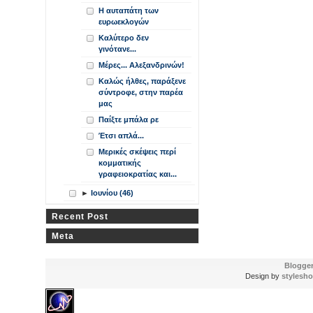
Η αυταπάτη των
ευρωεκλογών
Καλύτερο δεν
γινότανε...
Μέρες... Αλεξανδρινών!
Καλώς ήλθες, παράξενε
σύντροφε, στην παρέα
μας
Παίξτε μπάλα ρε
Έτσι απλά...
Μερικές σκέψεις περί
κομματικής
γραφειοκρατίας και...
►
Ιουνίου (46)
Recent Post
Meta
Blogge
Design by
stylesho