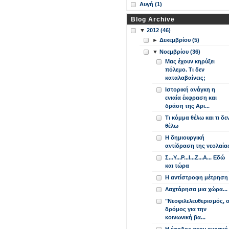
Αυγή (1)
Blog Archive
▼
2012 (46)
►
Δεκεμβρίου (5)
▼
Νοεμβρίου (36)
Μας έχουν κηρύξει
πόλεμο. Τι δεν
καταλαβαίνεις;
Ιστορική ανάγκη η
ενιαία έκφραση και
δράση της Αρι...
Τι κόμμα θέλω και τι δε
θέλω
Η δημιουργική
αντίδραση της νεολαία
Σ...Υ...Ρ...Ι...Ζ...Α... Εδώ
και τώρα
Η αντίστροφη μέτρηση
Λαχτάρησα μια χώρα...
"Νεοφιλελευθερισμός, 
δρόμος για την
κοινωνική βα...