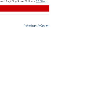
ε από
Avgi Blog
9 Νοε 2012
στις
12:00 π.μ.
Παλαιότερη Ανάρτηση