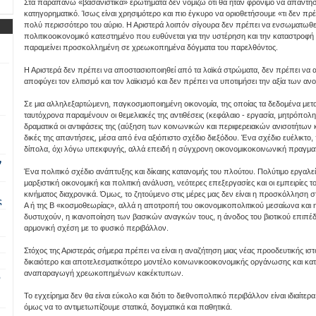
Στα παραπάνω «βασανιστικά» ερωτήματα δεν νομίζω ότι θα ήταν φρόνιμο να απαντή
κατηγορηματικό. Ίσως είναι χρησιμότερο και πιο έγκυρο να οριοθετήσουμε «τι δεν πρέπ
πολύ περισσότερο του αύριο. Η Αριστερά λοιπόν σίγουρα δεν πρέπει να ενσωματωθεί
πολιτικοοικονομικό κατεστημένο που ευθύνεται για την υστέρηση και την καταστροφ
παραμείνει προσκολλημένη σε χρεωκοπημένα δόγματα του παρελθόντος.
Η Αριστερά δεν πρέπει να αποστασιοποιηθεί από τα λαϊκά στρώματα, δεν πρέπει να 
αποφύγει τον ελιτισμό και τον λαϊκισμό και δεν πρέπει να υποτιμήσει την αξία των α
Σε μια αλληλεξαρτώμενη, παγκοσμιοποιημένη οικονομία, της οποίας τα δεδομένα με
ταυτόχρονα παραμένουν οι θεμελιακές της αντιθέσεις (κεφάλαιο - εργασία, μητρόπολη 
δραματικά οι αντιφάσεις της (αύξηση των κοινωνικών και περιφερειακών ανισοτήτων κ
δικές της απαντήσεις, μέσα από ένα αξιόπιστο σχέδιο διεξόδου. Ένα σχέδιο ευέλικτο
δίπολα, όχι λόγω υπεκφυγής, αλλά επειδή η σύγχρονη οικονομικοκοινωνική πραγματι
ν
Ένα πολιτικό σχέδιο ανάπτυξης και δίκαιης κατανομής του πλούτου. Πολύτιμο εργαλε
μαρξιστική οικονομική και πολιτική ανάλυση, νεότερες επεξεργασίες και οι εμπειρίες 
κινήματος διαχρονικά. Όμως, το ζητούμενο στις μέρες μας δεν είναι η προσκόλληση σ
ς
Α ή της Β «κοσμοθεωρίας», αλλά η αποτροπή του οικονομικοπολιτικού μεσαίωνα κα
δυστυχούν, η ικανοποίηση των βασικών αναγκών τους, η άνοδος του βιοτικού επιπέδο
αρμονική σχέση με το φυσικό περιβάλλον.
Στόχος της Αριστεράς σήμερα πρέπει να είναι η αναζήτηση μιας νέας προοδευτικής ιστ
δικαιότερο και αποτελεσματικότερο μοντέλο κοινωνικοοικονομικής οργάνωσης και κατα
αναπαραγωγή χρεωκοπημένων κακέκτυπων.
ο
Το εγχείρημα δεν θα είναι εύκολο και διότι το διεθνοπολιτικό περιβάλλον είναι ιδιαίτερ
όμως να το αντιμετωπίζουμε στατικά, δογματικά και παθητικά.