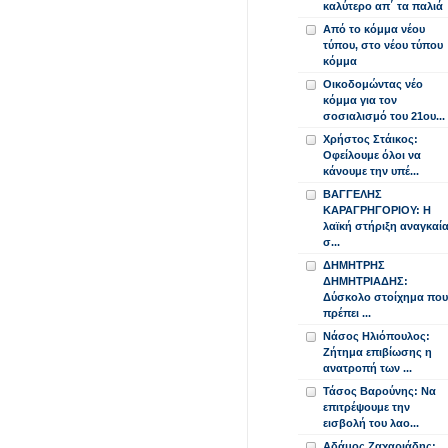
καλύτερο απ΄ τα παλιά
Από το κόμμα νέου
τύπου, στο νέου τύπου
κόμμα
Οικοδομώντας νέο
κόμμα για τον
σοσιαλισμό του 21ου...
Χρήστος Στάικος:
Οφείλουμε όλοι να
κάνουμε την υπέ...
ΒΑΓΓΕΛΗΣ
ΚΑΡΑΓΡΗΓΟΡΙΟΥ: Η
λαϊκή στήριξη αναγκαί
σ...
ΔΗΜΗΤΡΗΣ
ΔΗΜΗΤΡΙΑΔΗΣ:
Δύσκολο στοίχημα που
πρέπει ...
Νάσος Ηλιόπουλος:
Ζήτημα επιβίωσης η
ανατροπή των ...
Τάσος Βαρούνης: Να
επιτρέψουμε την
εισβολή του λαο...
Αδάμος Ζαχαριάδης: