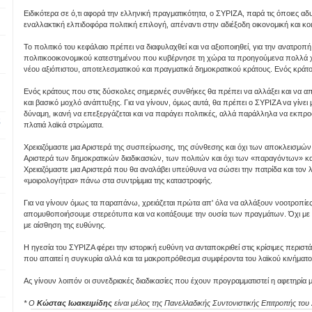
Ειδικότερα σε ό,τι αφορά την ελληνική πραγματικότητα, ο ΣΥΡΙΖΑ, παρά τις όποιες αδ
εναλλακτική ελπιδοφόρα πολιτική επιλογή, απέναντι στην αδιέξοδη οικονομική και κο
Το πολιτικό του κεφάλαιο πρέπει να διαφυλαχθεί και να αξιοποιηθεί, για την ανατροπ
πολιτικοοικονομικού κατεστημένου που κυβέρνησε τη χώρα τα προηγούμενα πολλά χρ
νέου αξιόπιστου, αποτελεσματικού και πραγματικά δημοκρατικού κράτους. Ενός κράτο
Ενός κράτους που στις δύσκολες σημερινές συνθήκες θα πρέπει να αλλάξει και να 
και βασικό μοχλό ανάπτυξης. Για να γίνουν, όμως αυτά, θα πρέπει ο ΣΥΡΙΖΑ να γίνει
δύναμη, ικανή να επεξεργάζεται και να παράγει πολιτικές, αλλά παράλληλα να εκπρο
ς
πλατιά λαϊκά στρώματα.
Χρειαζόμαστε μια Αριστερά της συσπείρωσης, της σύνθεσης και όχι των αποκλεισμών
Αριστερά των δημοκρατικών διαδικασιών, των πολιτών και όχι των «παραγόντων» κ
Χρειαζόμαστε μια Αριστερά που θα αναλάβει υπεύθυνα να σώσει την πατρίδα και τον λ
«μοιρολογήτρα» πάνω στα συντρίμμια της καταστροφής.
Για να γίνουν όμως τα παραπάνω, χρειάζεται πρώτα απ' όλα να αλλάξουν νοοτροπίες
απομυθοποιήσουμε στερεότυπα και να κοιτάξουμε την ουσία των πραγμάτων. Όχι με 
με αίσθηση της ευθύνης.
Η ηγεσία του ΣΥΡΙΖΑ φέρει την ιστορική ευθύνη να ανταποκριθεί στις κρίσιμες περιστάσ
που απαιτεί η συγκυρία αλλά και τα μακροπρόθεσμα συμφέροντα του λαϊκού κινήματο
Ας γίνουν λοιπόν οι συνεδριακές διαδικασίες που έχουν προγραμματιστεί η αφετηρία μι
* Ο
Κώστας Ιωακειμίδης
είναι μέλος της Πανελλαδικής Συντονιστικής Επιτροπής το