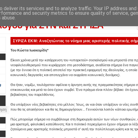
 deliver its services and to analyze traffic. Your IP address and
rformance and security metrics to ensure quality of service, ge
λογικού αποτελέσματος: από την εφημερίδα "Αυγή"
s abuse.
λόγου για ΣΥΝ και ΣΥΡΙΖΑ
ΣΥΡΙΖΑ ΕΚΜ: Αναζητώντας το νόημα μιας αριστερής πολιτικής σήμε
Του Κώστα Ιωακειμίδη*
Είκοσι χρόνια μετά την κατάρρευση του «υπαρκτού» σοσιαλισμού και μπροστά στα πρ
νεοφιλελευθερισμού που κυριάρχησε στο μεσοδιάστημα, αναδύεται σήμερα ένα παγκόσ
(με την έννοια ότι η πολιτική αποτελεί την πρακτική εφαρμογή της ιδεολογίας, η οποία 
κοινωνικές διεργασίες και αποτυγχάνει να εκφράσει κοινωνικές δυνάμεις).
g
Θα ήταν, νομίζω, τουλάχιστον αφέλεια η άρνηση αυτής της πραγματικότητας σήμερα 
επικοινωνίας και μετά τα όσα έχουν συμβεί. Ένα πράγμα είναι πλέον βέβαιο: ότι έχου
βεβαιότητες του παρελθόντος.
Θα υπάρξουν νέες βεβαιότητες στο μέλλον; Ίσως, αν και όταν υπάρξουν οι νέες συνθήκ
που θα τις απαιτήσουν και θα τις δημιουργήσουν... Γεννιούνται λοιπόν κάποια ερωτήμ
Πώς μπορούμε σήμερα να συμβάλουμε στη δημιουργία αυτών των νέων συνθηκών, ώσ
μια αριστερή, φιλολαϊκή κατεύθυνση; Και τι πολιτικό περιεχόμενο έχουν σήμερα οι λέξει
ζητούμενα μιας αριστερής πολιτικής μπροστά σ' αυτή την πολύπλευρη κρίση και τις τρ