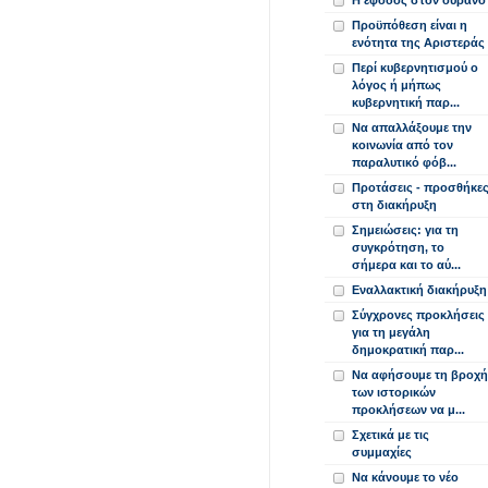
Η έφοδος στον ουρανό
Προϋπόθεση είναι η
ενότητα της Αριστεράς
Περί κυβερνητισμού ο
λόγος ή μήπως
κυβερνητική παρ...
Να απαλλάξουμε την
κοινωνία από τον
παραλυτικό φόβ...
Προτάσεις - προσθήκε
στη διακήρυξη
Σημειώσεις: για τη
συγκρότηση, το
σήμερα και το αύ...
Εναλλακτική διακήρυξη
Σύγχρονες προκλήσεις
για τη μεγάλη
δημοκρατική παρ...
Να αφήσουμε τη βροχή
των ιστορικών
προκλήσεων να μ...
Σχετικά με τις
συμμαχίες
Να κάνουμε το νέο