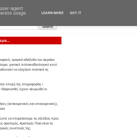
 user-agent
nerate usage
LEARN MORE
GOT IT
Αυγή: Κεντρική σελίδα
ρα...
οφανή, τραγικά αδιέξοδα του ακραίου
μιο, χαοτικό πολιτικοϊδεολογικό κενό
αδυνατεί να εξηγήσει πειστικά τις
στην εποχή της πληροφορίας /
ν διαψευσθεί, έχουν ακυρωθεί οι
ες (αντικειμενικές και υποκειμενικές),
ατα:
τε να επηρεάσουμε τις εξελίξεις προς
ς αριστερός, Αριστερά; Ποια είναι τα
αγικές συνέπειές της;