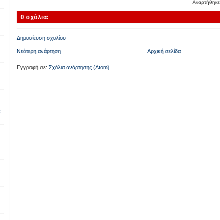
Αναρτήθηκ
0 σχόλια:
Δημοσίευση σχολίου
Νεότερη ανάρτηση
Αρχική σελίδα
Εγγραφή σε:
Σχόλια ανάρτησης (Atom)
α