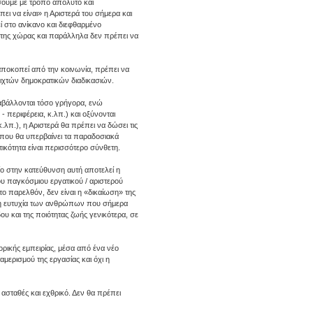
σουμε με τρόπο απόλυτο και
ει να είναι» η Αριστερά του σήμερα και
 στο ανίκανο και διεφθαρμένο
ή της χώρας και παράλληλα δεν πρέπει να
αποκοπεί από την κοινωνία, πρέπει να
νοιχτών δημοκρατικών διαδικασιών.
ταβάλλονται τόσο γρήγορα, ενώ
- περιφέρεια, κ.λπ.) και οξύνονται
.λπ.), η Αριστερά θα πρέπει να δώσει τις
, που θα υπερβαίνει τα παραδοσιακά
κότητα είναι περισσότερο σύνθετη.
ίο στην κατεύθυνση αυτή αποτελεί η
του παγκόσμιου εργατικού / αριστερού
το παρελθόν, δεν είναι η «δικαίωση» της
ι η ευτυχία των ανθρώπων που σήμερα
υ και της ποιότητας ζωής γενικότερα, σε
ορικής εμπειρίας, μέσα από ένα νέο
μερισμού της εργασίας και όχι η
α ασταθές και εχθρικό. Δεν θα πρέπει