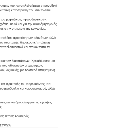
υναμίες του, αποτελεί σήμερα τη μοναδική
ινωνική καταστροφή που συντελείται.
ή του μαφιόζικου, «φεουδαρχικού»,
όνια, αλλά και για την οικοδόμηση ενός
υς στην υπηρεσία της κοινωνίας.
αποτελέσει προστάτη των αδυνάτων αλλά
 μια συμπαγής, δημοκρατική πολιτική
σωπεί αυθεντικά και αταλάντευτα τα
 και των διασπάσεων. Χρειαζόμαστε μια
αι των αδιαφανών μηχανισμών.
αό μας και όχι μια Αριστερά απαξιωμένη
 και πρακτικές του παρελθόντος. Να
υστεροβουλία και καιροσκοπισμό, αλλά
εις και να δρομολογήσει τις εξελίξεις
ς.
ας τέτοιας Αριστεράς.
υ ΣΥΡΙΖΑ