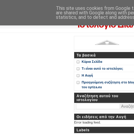
Η Αυγή
This site uses cookies from Google to
are shared with Google along with pe
Περί ΣΥΝ, ΣΥΡΙΖΑ και ευρωεκ
statistics, and to detect and addres
Ιστολόγιο Δια
Τα βασικά
Κύρια Σελίδα
Τι είναι αυτό το ιστολόγιο;
Η Αυγή
Προηγούμενη συζήτηση στο blo
του syriza.eu
Αναζήτηση αυτού του
ιστολογίου
Οι ειδήσεις από την Αυγή
Error loading feed.
Labels