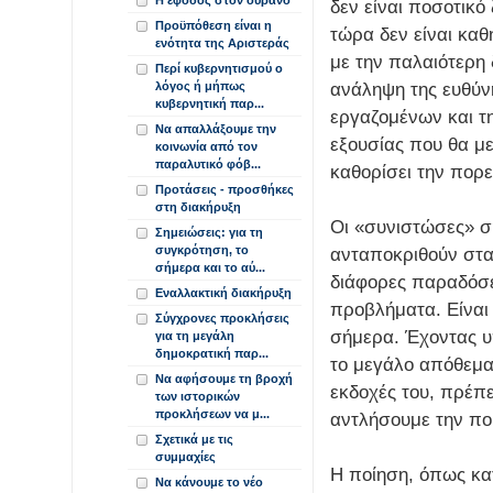
Η έφοδος στον ουρανό
δεν είναι ποσοτικό
Προϋπόθεση είναι η
τώρα δεν είναι κα
ενότητα της Αριστεράς
με την παλαιότερη
Περί κυβερνητισμού ο
ανάληψη της ευθύν
λόγος ή μήπως
κυβερνητική παρ...
εργαζομένων και τη
Να απαλλάξουμε την
εξουσίας που θα με
κοινωνία από τον
παραλυτικό φόβ...
καθορίσει την πορε
Προτάσεις - προσθήκες
στη διακήρυξη
Οι «συνιστώσες» σ
Σημειώσεις: για τη
συγκρότηση, το
ανταποκριθούν στα 
σήμερα και το αύ...
διάφορες παραδόσε
Εναλλακτική διακήρυξη
προβλήματα. Είναι
Σύγχρονες προκλήσεις
σήμερα. Έχοντας υ
για τη μεγάλη
δημοκρατική παρ...
το μεγάλο απόθεμα 
Να αφήσουμε τη βροχή
εκδοχές του, πρέπε
των ιστορικών
προκλήσεων να μ...
αντλήσουμε την πο
Σχετικά με τις
συμμαχίες
Η ποίηση, όπως κατ
Να κάνουμε το νέο