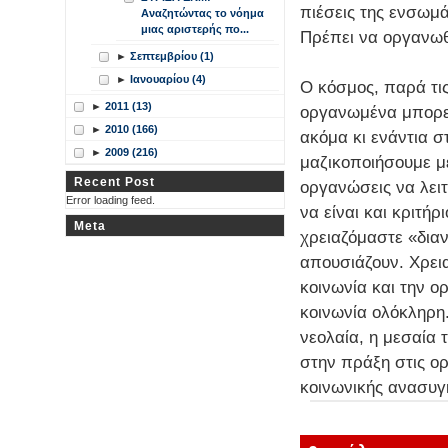
πιέσεις της ενσωμ
Αναζητώντας το νόημα
μιας αριστερής πο...
Πρέπει να οργανωθ
►
Σεπτεμβρίου (1)
►
Ιανουαρίου (4)
Ο κόσμος, παρά τις 
►
2011 (13)
οργανωμένα μπορεί
►
2010 (166)
ακόμα κι ενάντια σ
►
2009 (216)
μαζικοποιήσουμε με
Recent Post
οργανώσεις να λει
Error loading feed.
να είναι και κριτή
Meta
χρειαζόμαστε «δια
απουσιάζουν. Χρει
κοινωνία και την ο
κοινωνία ολόκληρη.
νεολαία, η μεσαία 
στην πράξη στις ο
κοινωνικής ανασυγ