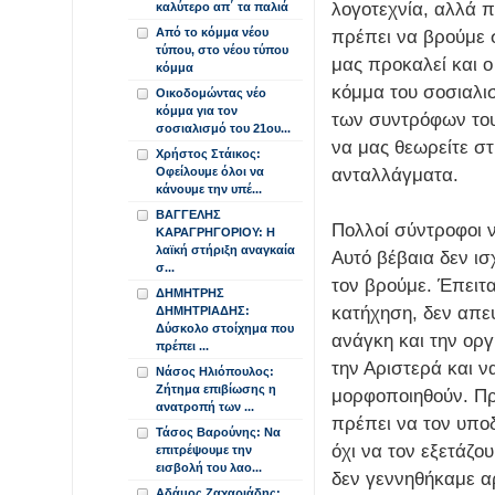
λογοτεχνία, αλλά π
καλύτερο απ΄ τα παλιά
Από το κόμμα νέου
πρέπει να βρούμε 
τύπου, στο νέου τύπου
μας προκαλεί και ο 
κόμμα
κόμμα του σοσιαλι
Οικοδομώντας νέο
κόμμα για τον
των συντρόφων του
σοσιαλισμό του 21ου...
να μας θεωρείτε στ
Χρήστος Στάικος:
ανταλλάγματα.
Οφείλουμε όλοι να
κάνουμε την υπέ...
ΒΑΓΓΕΛΗΣ
Πολλοί σύντροφοι ν
ΚΑΡΑΓΡΗΓΟΡΙΟΥ: Η
λαϊκή στήριξη αναγκαία
Αυτό βέβαια δεν ισ
σ...
τον βρούμε. Έπειτα
ΔΗΜΗΤΡΗΣ
κατήχηση, δεν απε
ΔΗΜΗΤΡΙΑΔΗΣ:
Δύσκολο στοίχημα που
ανάγκη και την οργ
πρέπει ...
την Αριστερά και 
Νάσος Ηλιόπουλος:
Ζήτημα επιβίωσης η
μορφοποιηθούν. Πρ
ανατροπή των ...
πρέπει να τον υπο
Τάσος Βαρούνης: Να
όχι να τον εξετάζο
επιτρέψουμε την
εισβολή του λαο...
δεν γεννηθήκαμε αρ
Αδάμος Ζαχαριάδης: