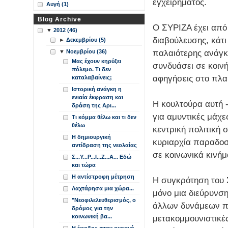
εγχειρήματος.
Αυγή (1)
Blog Archive
Ο ΣΥΡΙΖΑ έχει από
▼
2012 (46)
διαβούλευσης, κάτι
►
Δεκεμβρίου (5)
παλαιότερης ανάγκ
▼
Νοεμβρίου (36)
Μας έχουν κηρύξει
συνδυάσει σε κοινή
πόλεμο. Τι δεν
αφηγήσεις στο πλαί
καταλαβαίνεις;
Ιστορική ανάγκη η
ενιαία έκφραση και
Η κουλτούρα αυτή 
δράση της Αρι...
για αμυντικές μάχ
Τι κόμμα θέλω και τι δεν
θέλω
κεντρική πολιτική 
Η δημιουργική
κυριαρχία παραδοσ
αντίδραση της νεολαίας
σε κοινωνικά κινή
Σ...Υ...Ρ...Ι...Ζ...Α... Εδώ
και τώρα
Η αντίστροφη μέτρηση
Η συγκρότηση του 
Λαχτάρησα μια χώρα...
μόνο μια διεύρυνσ
"Νεοφιλελευθερισμός, ο
άλλων δυνάμεων πο
δρόμος για την
κοινωνική βα...
μετακομμουνιστικέ