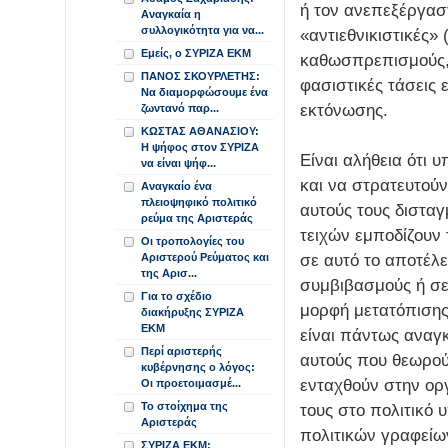
ή τον ανεπεξέργασ
Αναγκαία η
συλλογικότητα για να...
«αντιεθνικιστικές»
Εμείς, ο ΣΥΡΙΖΑ ΕΚΜ
καθωσπρεπισμούς, 
ΠΑΝΟΣ ΣΚΟΥΡΛΕΤΗΣ:
φασιστικές τάσεις 
Να διαμορφώσουμε ένα
εκτόνωσης.
ζωντανό παρ...
ΚΩΣΤΑΣ ΑΘΑΝΑΣΙΟΥ:
Η ψήφος στον ΣΥΡΙΖΑ
Είναι αλήθεια ότι 
να είναι ψήφ...
και να στρατευτούν
Αναγκαίο ένα
πλειοψηφικό πολιτικό
αυτούς τους διστα
ρεύμα της Αριστεράς
τειχών εμποδίζουν 
Οι τροπολογίες του
σε αυτό το αποτέλ
Αριστερού Ρεύματος και
της Αρισ...
συμβιβασμούς ή σε
Για το σχέδιο
μορφή μετατόπισης 
διακήρυξης ΣΥΡΙΖΑ
ΕΚΜ
είναι πάντως αναγκ
Περί αριστερής
αυτούς που θεωρού
κυβέρνησης ο λόγος:
ενταχθούν στην ορ
Οι προετοιμασμέ...
Το στοίχημα της
τους στο πολιτικό 
Αριστεράς
πολιτικών γραφείω
ΣΥΡΙΖΑ ΕΚΜ: