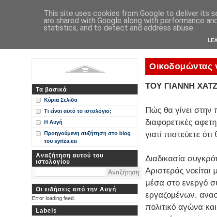
Η Αυγή
This site uses cookies from Google to deliver its s
are shared with Google along with performance and 
Περί ΣΥΝ, ΣΥΡΙΖΑ και ευρωεκλογικού αποτελέσματος: από
statistics, and to detect and address abuse.
Ιστολόγιο Διαλόγου για ΣΥΝ
LE
Οικοδομώντας ν
ΤΟΥ ΓΙΑΝΝΗ ΧΑΤ
Τα βασικά
Κύρια Σελίδα
Πώς θα γίνει στην 
Τι είναι αυτό το ιστολόγιο;
διαφορετικές αφετ
Η Αυγή
γιατί πιστεύετε ότ
Προηγούμενη συζήτηση στο blog
του syriza.eu
Αναζήτηση αυτού του
Διαδικασία συγκρό
ιστολογίου
Αριστεράς νοείται 
μέσα στο ενεργό συ
Οι ειδήσεις από την Αυγή
εργαζομένων, ανασ
Error loading feed.
πολιτικό αγώνα και
Labels