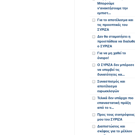
Μπορούμε
ν'ανακτήσουμε την
εμπιστ...
Για το αποτέλεσμα και
τις προοπτικές του
ΣΥΡΙΖΑ
Δεν θα σταματήσει η
προσπάθεια να διαλυθε
ο ΣΥΡΙΖΑ
Για να μη χαθεί το
όνειρο!
Ο ΣΥΡΙΖΑ δεν μπόρεσε
να υπερβεί τις
δυνατότητες κα...
Συνασπισμός και
αποτέλεσμα
ευρωεκλογών
Τελικά δεν υπάρχει πιο
επαναστατική πράξη
από το ν...
Προς τους συντρόφους
μου του ΣΥΡΙΖΑ
Διαπιστώσεις και
σκέψεις για το μέλλον