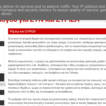
 deliver its services and to analyze traffic. Your IP address and
rformance and security metrics to ensure quality of service, ge
λογικού αποτελέσματος: από την εφημερίδα "Αυγή"
s abuse.
λόγου για ΣΥΝ και ΣΥΡΙΖΑ
Ρίχτερ και ΣΥΡΙΖΑ
Ένα από τα ανοιχτά θέματα της επιστημονικής κοινότητας των σεισμολόγων είναι κατά
μετασεισμοί, δηλαδή ακολουθούν τον κύριο σεισμό, ή συνιστούν πρόδρομο φαινόμενο 
μετασεισμικής ακολουθίας βαίνει εξασθενουμένη, τότε οι περισσότεροι σεισμολόγοι σ
Χωρίς να αποκλείουν και τότε το ενδεχόμενο να υπάρξει και νέος ισχυρός σεισμός, 
παράγοντες.
Μετά τις ευρωεκλογές, ο χώρος της ριζοσπαστικής και ανανεωτικής αριστεράς μοιάζει
g
χαρακτηριστικά είπε ο Αλ. Αλαβάνος, λειτουργώντας ο ίδιος συνάμα ως σεισμολόγος κα
κήρυξε το τέλος των μετασεισμών, η δυναμική των ρίχτερ έχει γίνει ανεξέλεγκτη, αν κ
των δύο κορυφαίων στελεχών, του Αλαβάνου και του Τσίπρα.
Είναι θέμα πολιτικής ευθύνης κάθε ηγετικό στέλεχος να συνομιλεί με την κοινωνία, να
διαμεσολάβηση "κύκλων" και "κέντρων". Να κρίνει και να κρίνεται. Κυρίως, όμως, ν
πολιτικών θεμάτων, χωρίς να προσωποποιεί την κριτική και τις απόψεις. Δυστυχώς τι
ξεφεύγουν από το ήθος της συντροφικής αντιπαράθεσης.
Το γράψαμε από την πρώτη στιγμή της μετεκλογικής κρίσης: Κανείς δεν περισσεύει!
συνεννόηση! Και είναι δυνατή η πολιτική συνεννόηση, διότι οι όποιες διαφορές δεν ε