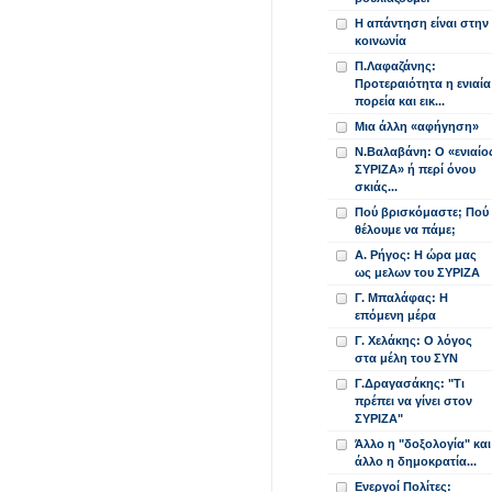
Η απάντηση είναι στην
κοινωνία
Π.Λαφαζάνης:
Προτεραιότητα η ενιαία
πορεία και εικ...
Μια άλλη «αφήγηση»
Ν.Βαλαβάνη: Ο «ενιαίο
ΣΥΡΙΖΑ» ή περί όνου
σκιάς...
Πού βρισκόμαστε; Πού
θέλουμε να πάμε;
Α. Ρήγος: Η ώρα μας
ως μελων του ΣΥΡΙΖΑ
Γ. Μπαλάφας: Η
επόμενη μέρα
Γ. Χελάκης: Ο λόγος
στα μέλη του ΣΥΝ
Γ.Δραγασάκης: "Τι
πρέπει να γίνει στον
ΣΥΡΙΖΑ"
Άλλο η "δοξολογία" και
άλλο η δημοκρατία...
Ενεργοί Πολίτες: