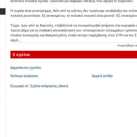
αντίπαλα πολιτικά σχέδια. Πρόκειται για διαφορές τακτικής που αφορά το παρελθόν.
Η πορεία είναι αναστρέψιμη, διότι από τις κάλπες δεν προέκυψε αναδιάταξη του πολι
πολιτική ρευστότητα. Εξ αντικειμένου, το πολιτικό σκηνικό είναι ρευστό. Εξ υποκειμέ
Τώρα, πριν από τις διακοπές, επιβάλλεται να συνομολογηθεί ανάμεσα στα κορυφαία 
πρώτο βήμα για τη σταδιακή αποκατάσταση των υποκειμενικών ελλειμμάτων εμπισ
πλαίσιο λειτουργίας και διακριτοί ρόλοι, ενιαίο κέντρο παρέμβασης στον ΣΥΝ και τον
αργά...
Αναρτήθηκε 
0 σχόλια:
Δημοσίευση σχολίου
Νεότερη ανάρτηση
Αρχική σελίδα
Εγγραφή σε:
Σχόλια ανάρτησης (Atom)