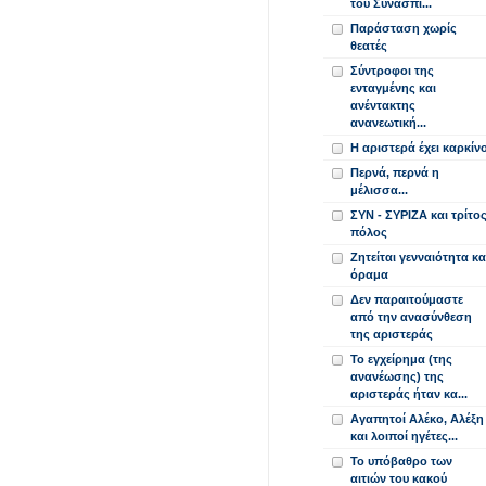
του Συνασπι...
Παράσταση χωρίς
θεατές
Σύντροφοι της
ενταγμένης και
ανέντακτης
ανανεωτική...
Η αριστερά έχει καρκίν
Περνά, περνά η
μέλισσα...
ΣΥΝ - ΣΥΡΙΖΑ και τρίτο
πόλος
Ζητείται γενναιότητα κα
όραμα
Δεν παραιτούμαστε
από την ανασύνθεση
της αριστεράς
Το εγχείρημα (της
ανανέωσης) της
αριστεράς ήταν κα...
Αγαπητοί Αλέκο, Αλέξη
και λοιποί ηγέτες...
Το υπόβαθρο των
αιτιών του κακού