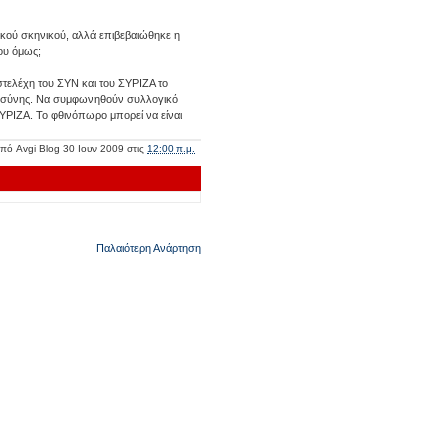
τικού σκηνικού, αλλά επιβεβαιώθηκε η
νου όμως;
στελέχη του ΣΥΝ και του ΣΥΡΙΖΑ το
τοσύνης. Να συμφωνηθούν συλλογικό
 ΣΥΡΙΖΑ. Το φθινόπωρο μπορεί να είναι
από
Avgi Blog
30 Ιουν 2009
στις
12:00 π.μ.
Παλαιότερη Ανάρτηση