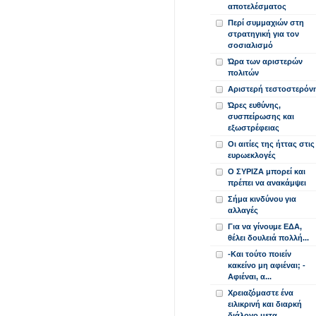
αποτελέσματος
Περί συμμαχιών στη
στρατηγική για τον
σοσιαλισμό
Ώρα των αριστερών
πολιτών
Αριστερή τεστοστερόν
Ώρες ευθύνης,
συσπείρωσης και
εξωστρέφειας
Οι αιτίες της ήττας στις
ευρωεκλογές
Ο ΣΥΡΙΖΑ μπορεί και
πρέπει να ανακάμψει
Σήμα κινδύνου για
αλλαγές
Για να γίνουμε ΕΔΑ,
θέλει δουλειά πολλή...
-Και τούτο ποιείν
κακείνο μη αφιέναι; -
Αφιέναι, α...
Χρειαζόμαστε ένα
ειλικρινή και διαρκή
διάλογο μετα...