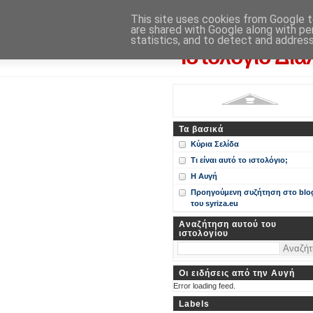
Η Αυγή
This site uses cookies from Google to
are shared with Google along with pe
Περί ΣΥΝ, ΣΥΡΙΖΑ και ευρωεκ
statistics, and to detect and addres
Ιστολόγιο Δια
Τα βασικά
Κύρια Σελίδα
Τι είναι αυτό το ιστολόγιο;
Η Αυγή
Προηγούμενη συζήτηση στο blo
του syriza.eu
Αναζήτηση αυτού του
ιστολογίου
Οι ειδήσεις από την Αυγή
Error loading feed.
Labels