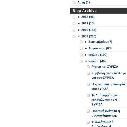
Αυγή (1)
Blog Archive
►
2012 (46)
►
2011 (13)
►
2010 (166)
▼
2009 (216)
►
Σεπτεμβρίου (7)
►
Αυγούστου (63)
►
Ιουλίου (100)
▼
Ιουνίου (46)
Ρίχτερ και ΣΥΡΙΖΑ
Συμβολή στον διάλογο
για τον ΣΥΡΙΖΑ
Η κρίση και η ευκαιρία
του ΣΥΡΙΖΑ
Το "μήνυμα" των
εκλογών για ΣΥΝ -
ΣΥΡΙΖΑ
Πολιτική ενότητα ή
συναισθηματική;
Ή αλλάζουμε ή
βουλιάζουμε!