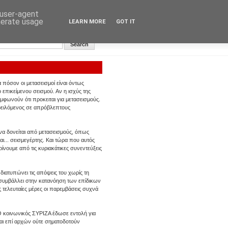
 user-agent
nerate usage
LEARN MORE
GOT IT
Αυγή: Κεντρική σελίδα
 πόσον οι μετασεισμoί είναι όντως
επικείμενου σεισμού. Αν η ισχύς της
υμφωνούν ότι προκειται για μετασεισμούς.
οφειλόμενος σε απρόβλεπτους
 να δονείται από μετασεισμούς, όπως
ι... σεισμεγέρτης. Και τώρα που αυτός
ρίνουμε από τις κυριακάτικες συνεντεύξεις
 διατυπώνει τις απόψεις του χωρίς τη
α συμβάλλει στην κατανόηση των επίδικων
ς τελευταίες μέρες οι παρεμβάσεις συχνά
 Ο κοινωνικός ΣΥΡΙΖΑ έδωσε εντολή για
ίναι επί αρχών ούτε σηματοδοτούν