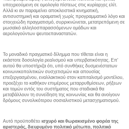
υποχρεούμενη σε ομολογία πίστεως στις κυρίαρχες ελίτ.
Αλλά κι αν παραμείνει αποκλειστικά κινηματική,
αντισυστημική και οραματική χωρίς προγραμματικό λόγο και
στοιχειώδη πραγματισμό, συρρικνώνεται, μετατρεπόμενη σε
μωσαϊκό αλληλοσπαρασσόμενων ομάδων και
αερολογούντων ψευτοεπαναστατών.
Το μοναδικό πραγματικό δίλημμα που τίθεται είναι η
εκάστοτε δοσολογία ρεαλισμού και υπερβατικότητας. Επ’
αυτού θα υποστήριζα ότι, υπό συνθήκες δυσμενέστατων
κοινωνικοπολιτικών συσχετισμών και απουσίας
επεξεργασμένου, εναλλακτικού στον καπιταλισμό μοντέλου,
προεξέχει το καθήκον επιμέρους μεταρρυθμίσεων, ρήξεων
και τομών εντός του συστήματος που σταδιακά θα
μεταβάλλουν τη συνείδηση της κοινωνίας και θα ανοίγουν
δρόμους συνολικότερου σοσιαλιστικού μετασχηματισμού.
Αυτό προϋποθέτει
ισχυρό και θωρακισμένο φορέα της
αριστεράς, διευρυμένο πολιτικό μέτωπο, πολιτικό