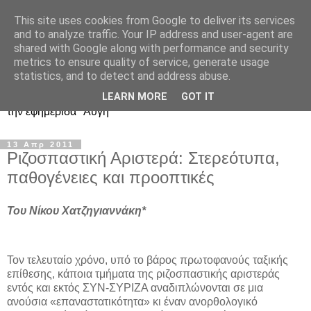
This site uses cookies from Google to deliver its services
Ιστολόγιο Διαλόγου για
and to analyze traffic. Your IP address and user-agent are
shared with Google along with performance and security
ΣΥΝ και ΣΥΡΙΖΑ
metrics to ensure quality of service, generate usage
statistics, and to detect and address abuse.
Περί ΣΥΝ, ΣΥΡΙΖΑ και ευρωεκλογικού αποτελέσματος: από
LEARN MORE
GOT IT
την εφημερίδα "Αυγή"
13 Απρ 2011
Ριζοσπαστική Αριστερά: Στερεότυπα,
παθογένειες και προοπτικές
Του Νίκου Χατζηγιαννάκη*
Τον τελευταίο χρόνο, υπό το βάρος πρωτοφανούς ταξικής
επίθεσης, κάποια τμήματα της ριζοσπαστικής αριστεράς
εντός και εκτός ΣΥΝ-ΣΥΡΙΖΑ αναδιπλώνονται σε μια
ανούσια «επαναστατικότητα» κι έναν ανορθολογικό