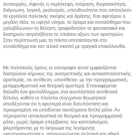
λειτουργίες. Αφενός η περίσκεψη, ενόραση, διορατικότητα,
διάγνωση, λογική, ρεαλισμός, υπευθυνότητα που αποτελούν
τα εργαλεία πολιτικής σκέψης και δράσης. Και αφετέρου η
μεγάλη ιδέα, το υψηλό νόημα, το όραμα και συναίσθημα που
χαλυβδώνουν τη θέληση, τροφοδοτούν το φαντασιακό και
διατηρούν απρόσβλητο το πλαίσιο αξιών των αριστερών.
Στην περίπτωσή μας τα πάντα υποτάσσονται στο
συναίσθημα και τον τελικό σκοπό με τραγικά επακόλουθα.
Με πολιτικούς όρους οι σύντροφοι αυτοί εμφανίζονται
διαπρύσιοι κήρυκες της ανατρεπτικής και αντικαπιταλιστικής
αριστεράς, σε αντίθεση -υποτίθεται- με την προγραμματική,
μεταρρυθμιστική και θεσμική αριστερά. Επαναφέρεται
δηλαδή ένα ψευτοδίλημμα, ένα ανυπόστατο αντιθετικό
δίπολο, καθότι οι πλείστοι σύγχρονοι θεωρητικοί
αποδέχονται ότι η αριστερά είναι δισυπόστατη και
προορισμένη να υποδύεται ταυτόχρονα διπλό ρόλο. Αν
περιοριστεί αποκλειστικά σε θεσμικό και προγραμματικό
ρόλο, χωρίς όραμα υπέρβασης του καπιταλισμού,
φλερτάροντας με το έκτρωμα της λεγόμενης
«κεντροαριστεράς», απογυμνώνεται πολιτικά και ηθικά,